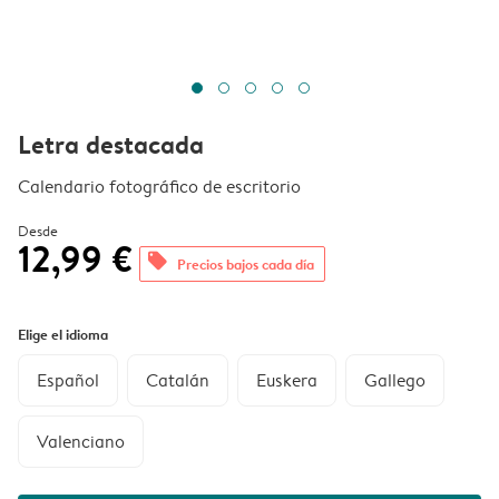
Letra destacada
Calendario fotográfico de escritorio
Desde
12,99 €
offers
Precios bajos cada día
Elige el idioma
Español
Catalán
Euskera
Gallego
Valenciano