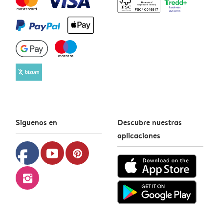
Síguenos en
Descubre nuestras
aplicaciones
facebook
youtube
pinterest
instagram