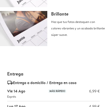
Brillante
Haz que tus fotos destaquen con
colores vibrantes y un acabado brillante
súper suave.
Entrega
delivery_standard_v2
Entrega a domicilio / Entrega en casa
Vie 14 Ago
6,99 €
MÁS RÁPIDO
Exprés
Lun 17 Ago
4,99 €