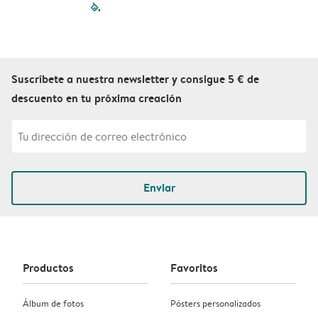
filled-pagination
outlined-paginatio
outlined-paginat
outlined-pagin
outlined-pag
outlined-p
Suscríbete a nuestra newsletter y consigue 5 € de
descuento en tu próxima creación
Enviar
Productos
Favoritos
Álbum de fotos
Pósters personalizados