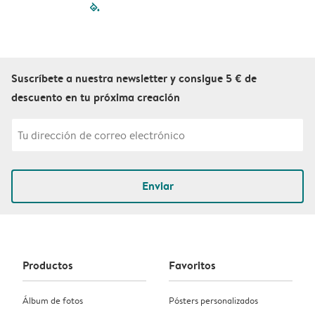
filled-pagination
outlined-paginatio
outlined-paginat
outlined-pagin
outlined-pag
outlined-p
Suscríbete a nuestra newsletter y consigue 5 € de
descuento en tu próxima creación
Enviar
Productos
Favoritos
Álbum de fotos
Pósters personalizados