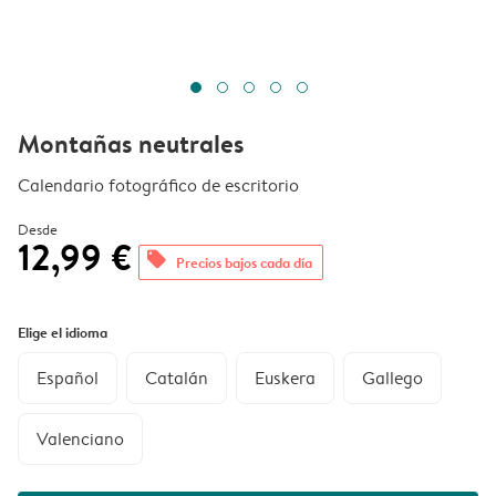
Montañas neutrales
Calendario fotográfico de escritorio
Desde
12,99 €
offers
Precios bajos cada día
Elige el idioma
Español
Catalán
Euskera
Gallego
Valenciano