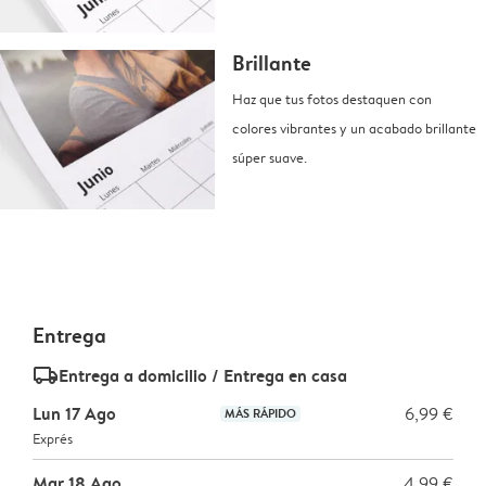
Brillante
Haz que tus fotos destaquen con
colores vibrantes y un acabado brillante
súper suave.
Entrega
delivery_standard_v2
Entrega a domicilio / Entrega en casa
Lun 17 Ago
6,99 €
MÁS RÁPIDO
Exprés
Mar 18 Ago
4,99 €