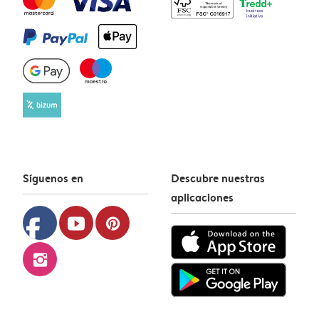
Síguenos en
Descubre nuestras
aplicaciones
facebook
youtube
pinterest
instagram