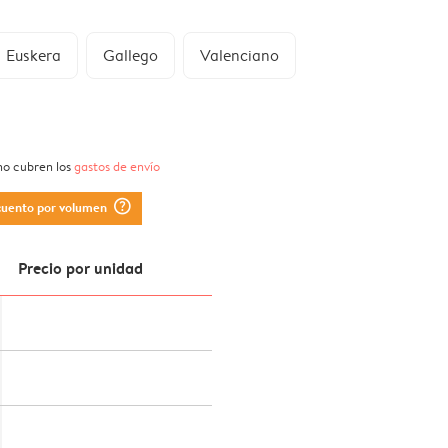
Euskera
Gallego
Valenciano
 no cubren los
gastos de envío
question_mark_circle
cuento por volumen
Precio por unidad