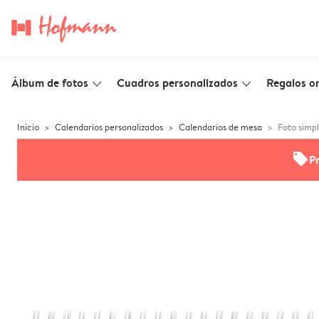
Álbum de fotos
Cuadros personalizados
Regalos or
slim_arrow_down
slim_arrow_down
Inicio
Calendarios personalizados
Calendarios de mesa
Foto simp
offers
P