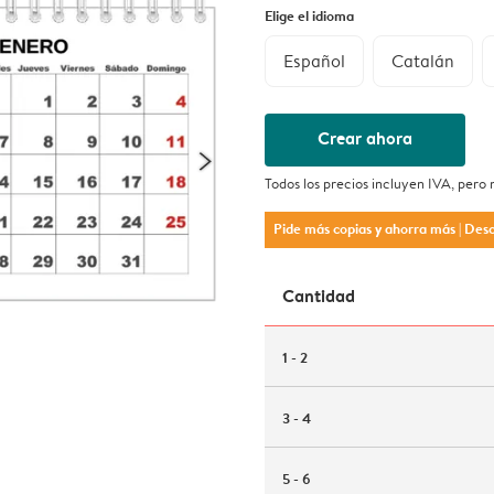
Elige el idioma
Español
Catalán
Crear ahora
Todos los precios incluyen IVA, pero
Pide más copias y ahorra más
| Des
Cantidad
1 - 2
3 - 4
5 - 6