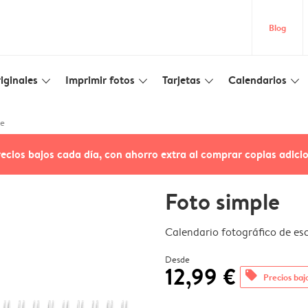
Blog
iginales
Imprimir fotos
Tarjetas
Calendarios
slim_arrow_down
slim_arrow_down
slim_arrow_down
slim_arrow_down
le
recios bajos cada día, con ahorro extra al comprar copias adici
Foto simple
Calendario fotográfico de esc
Desde
12,99 €
offers
Precios baj