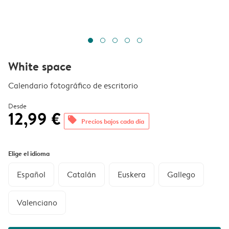
White space
Calendario fotográfico de escritorio
Desde
12,99 €
offers
Precios bajos cada día
Elige el idioma
Español
Catalán
Euskera
Gallego
Valenciano