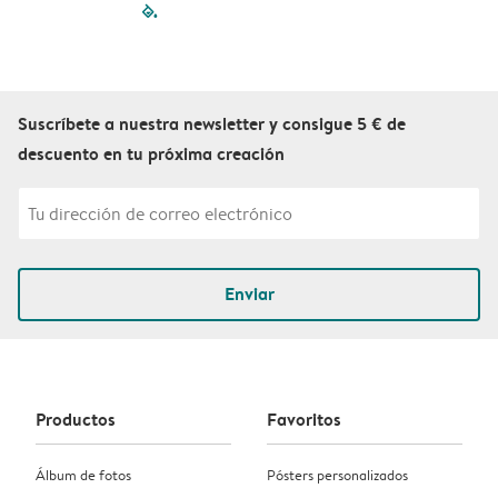
filled-pagination
outlined-paginatio
outlined-paginat
outlined-pagin
outlined-pag
outlined-p
Suscríbete a nuestra newsletter y consigue 5 € de
descuento en tu próxima creación
Enviar
Productos
Favoritos
Álbum de fotos
Pósters personalizados