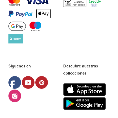
Síguenos en
Descubre nuestras
aplicaciones
facebook
youtube
pinterest
instagram