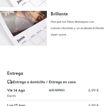
Brillante
Haz que tus fotos destaquen con
colores vibrantes y un acabado brillante
súper suave.
Entrega
delivery_standard_v2
Entrega a domicilio / Entrega en casa
Vie 14 Ago
6,99 €
MÁS RÁPIDO
Exprés
Lun 17 Ago
4,99 €