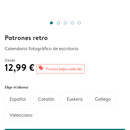
Patrones retro
Calendario fotográfico de escritorio
Desde
12,99 €
offers
Precios bajos cada día
Elige el idioma
Español
Catalán
Euskera
Gallego
Valenciano