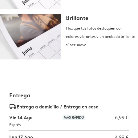
Brillante
Haz que tus fotos destaquen con
colores vibrantes y un acabado brillante
súper suave.
Entrega
delivery_standard_v2
Entrega a domicilio / Entrega en casa
Vie 14 Ago
6,99 €
MÁS RÁPIDO
Exprés
Lun 17 Ago
4,99 €