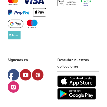
Síguenos en
Descubre nuestras
aplicaciones
facebook
youtube
pinterest
instagram