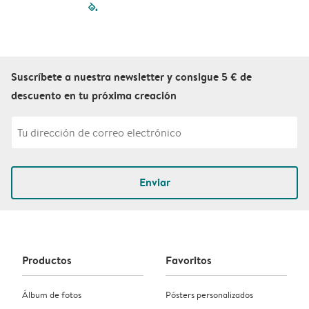
filled-pagination
outlined-paginatio
outlined-paginat
outlined-pagin
outlined-pag
outlined-p
Suscríbete a nuestra newsletter y consigue 5 € de
descuento en tu próxima creación
Enviar
Productos
Favoritos
Álbum de fotos
Pósters personalizados