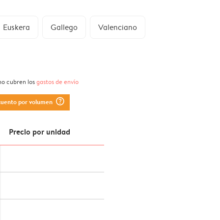
Euskera
Gallego
Valenciano
 no cubren los
gastos de envío
question_mark_circle
cuento por volumen
Precio por unidad