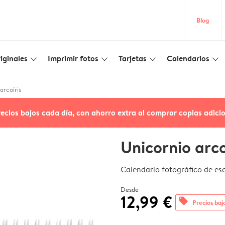
Blog
iginales
Imprimir fotos
Tarjetas
Calendarios
slim_arrow_down
slim_arrow_down
slim_arrow_down
slim_arrow_down
arcoíris
recios bajos cada día, con ahorro extra al comprar copias adici
Unicornio arco
Calendario fotográfico de esc
Desde
12,99 €
offers
Precios baj