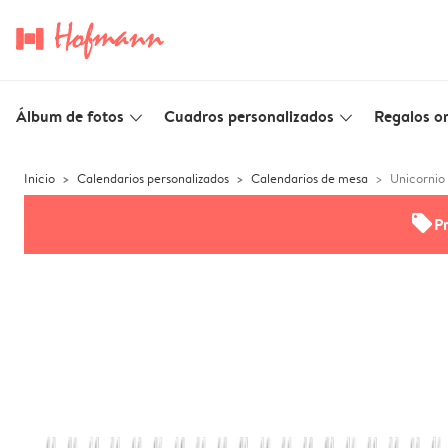
Álbum de fotos
Cuadros personalizados
Regalos or
slim_arrow_down
slim_arrow_down
Inicio
Calendarios personalizados
Calendarios de mesa
Unicornio 
offers
P