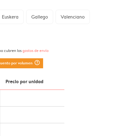
Euskera
Gallego
Valenciano
 no cubren los
gastos de envío
question_mark_circle
cuento por volumen
Precio por unidad