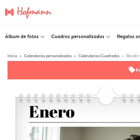
Álbum de fotos
Cuadros personalizados
Regalos or
slim_arrow_down
slim_arrow_down
Inicio
Calendarios personalizados
Calendarios Cuadrados
Recién 
offers
P