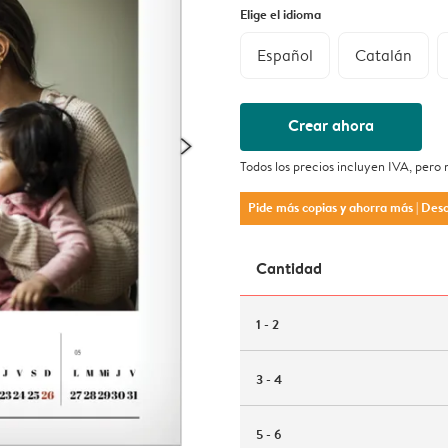
Elige el idioma
Español
Catalán
Crear ahora
Todos los precios incluyen IVA, pero
Pide más copias y ahorra más
| Des
Cantidad
1 - 2
3 - 4
5 - 6