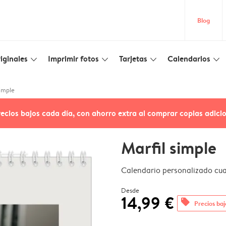
Blog
iginales
Imprimir fotos
Tarjetas
Calendarios
slim_arrow_down
slim_arrow_down
slim_arrow_down
slim_arrow_down
simple
recios bajos cada día, con ahorro extra al comprar copias adici
Marfil simple
Calendario personalizado cu
Desde
14,99 €
offers
Precios baj