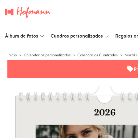
Álbum de fotos
Cuadros personalizados
Regalos or
slim_arrow_down
slim_arrow_down
Inicio
Calendarios personalizados
Calendarios Cuadrados
Marfil 
offers
P