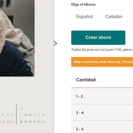
Elige el idioma
Español
Catalán
Crear ahora
Todos los precios incluyen IVA, pero
Más recuerdos, más ahorras
| Desc
Cantidad
1 - 2
3 - 4
5 - 6