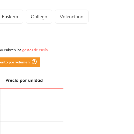
Euskera
Gallego
Valenciano
 no cubren los
gastos de envío
question_mark_circle
uento por volumen
Precio por unidad