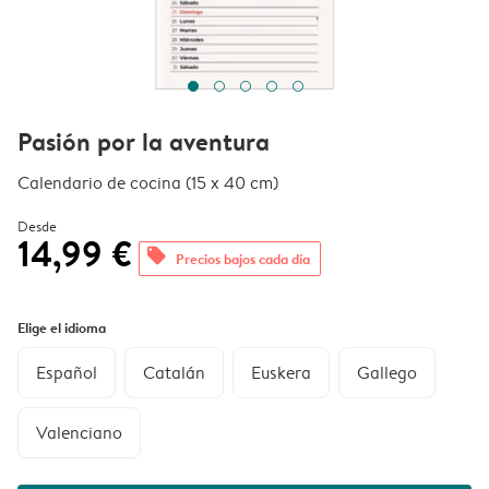
Pasión por la aventura
Calendario de cocina (15 x 40 cm)
Desde
14,99 €
offers
Precios bajos cada día
Elige el idioma
Español
Catalán
Euskera
Gallego
Valenciano