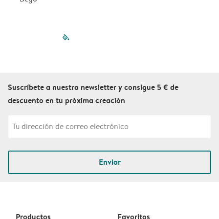
filled-pagination
outlined-paginatio
outlined-paginat
outlined-pagin
outlined-pag
outlined-p
Suscríbete a nuestra newsletter y consigue 5 € de
descuento en tu próxima creación
Enviar
Productos
Favoritos