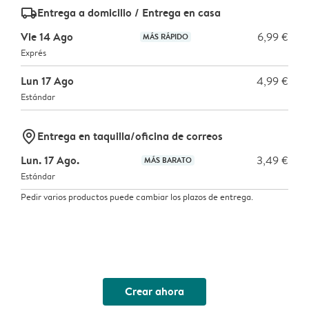
delivery_standard_v2
Entrega a domicilio / Entrega en casa
Vie 14 Ago
6,99 €
MÁS RÁPIDO
Exprés
Lun 17 Ago
4,99 €
Estándar
marker-pin
Entrega en taquilla/oficina de correos
Lun. 17 Ago.
3,49 €
MÁS BARATO
Estándar
Pedir varios productos puede cambiar los plazos de entrega.
Crear ahora