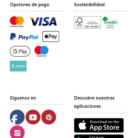
Opciones de pago
Sostenibilidad
Síguenos en
Descubre nuestras
aplicaciones
facebook
youtube
pinterest
instagram