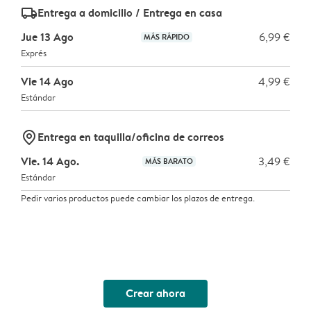
delivery_standard_v2
Entrega a domicilio / Entrega en casa
Jue 13 Ago
6,99 €
MÁS RÁPIDO
Exprés
Vie 14 Ago
4,99 €
Estándar
marker-pin
Entrega en taquilla/oficina de correos
Vie. 14 Ago.
3,49 €
MÁS BARATO
Estándar
Pedir varios productos puede cambiar los plazos de entrega.
Crear ahora