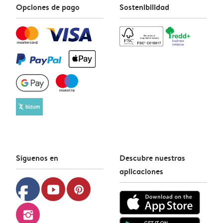
Opciones de pago
Sostenibilidad
Síguenos en
Descubre nuestras
aplicaciones
facebook
youtube
pinterest
instagram