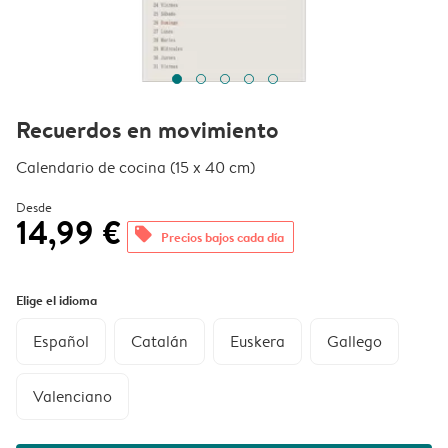
Recuerdos en movimiento
Calendario de cocina (15 x 40 cm)
Desde
14,99 €
offers
Precios bajos cada día
Elige el idioma
Español
Catalán
Euskera
Gallego
Valenciano