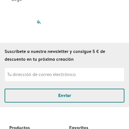
filled-pagination
outlined-paginatio
outlined-paginat
outlined-pagin
outlined-pag
outlined-p
Suscríbete a nuestra newsletter y consigue 5 € de
descuento en tu próxima creación
Enviar
Productos
Favoritos