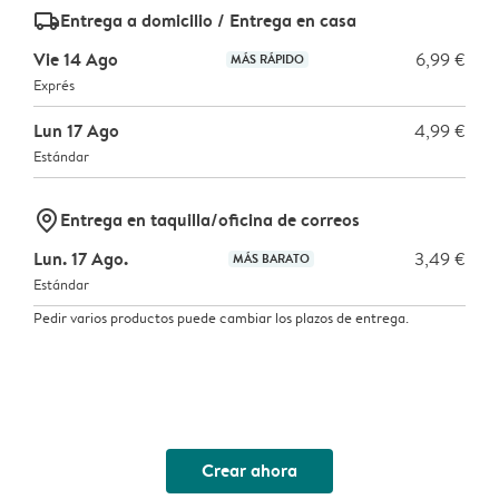
delivery_standard_v2
Entrega a domicilio / Entrega en casa
Vie 14 Ago
6,99 €
MÁS RÁPIDO
Exprés
Lun 17 Ago
4,99 €
Estándar
marker-pin
Entrega en taquilla/oficina de correos
Lun. 17 Ago.
3,49 €
MÁS BARATO
Estándar
Pedir varios productos puede cambiar los plazos de entrega.
Crear ahora