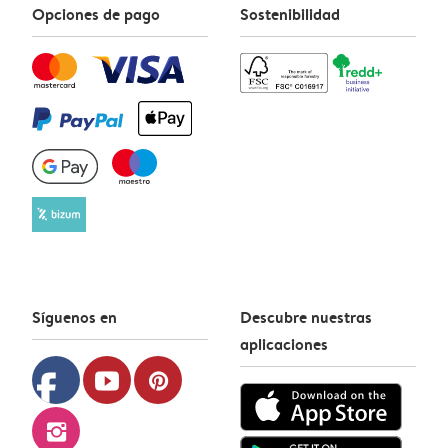
Opciones de pago
Sostenibilidad
Síguenos en
Descubre nuestras
aplicaciones
facebook
youtube
pinterest
instagram