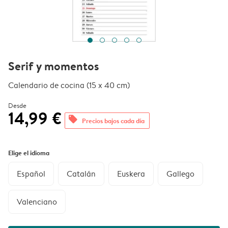
Serif y momentos
Calendario de cocina (15 x 40 cm)
Desde
14,99 €
offers
Precios bajos cada día
Elige el idioma
Español
Catalán
Euskera
Gallego
Valenciano