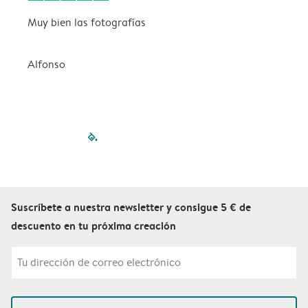
Muy bien las fotografías
A
1
Alfonso
filled-pagination
outlined-paginatio
outlined-paginat
outlined-pagin
outlined-pag
outlined-p
Suscríbete a nuestra newsletter y consigue 5 € de
descuento en tu próxima creación