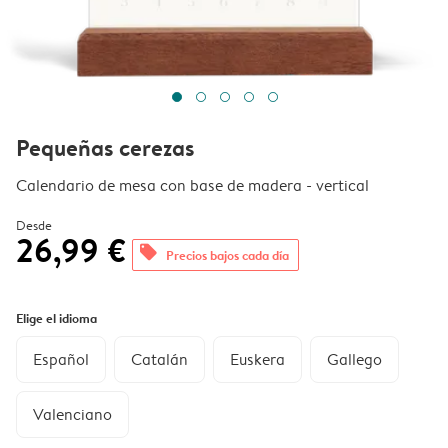
Pequeñas cerezas
Calendario de mesa con base de madera - vertical
Desde
26,99 €
offers
Precios bajos cada día
Elige el idioma
Español
Catalán
Euskera
Gallego
Valenciano