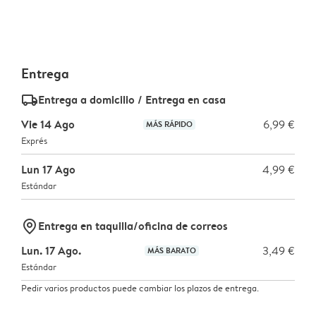
Entrega
delivery_standard_v2
Entrega a domicilio / Entrega en casa
Vie 14 Ago
6,99 €
MÁS RÁPIDO
Exprés
Lun 17 Ago
4,99 €
Estándar
marker-pin
Entrega en taquilla/oficina de correos
Lun. 17 Ago.
3,49 €
MÁS BARATO
Estándar
Pedir varios productos puede cambiar los plazos de entrega.