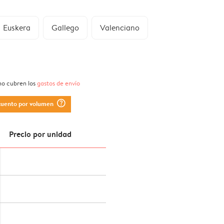
Euskera
Gallego
Valenciano
 no cubren los
gastos de envío
question_mark_circle
cuento por volumen
Precio por unidad