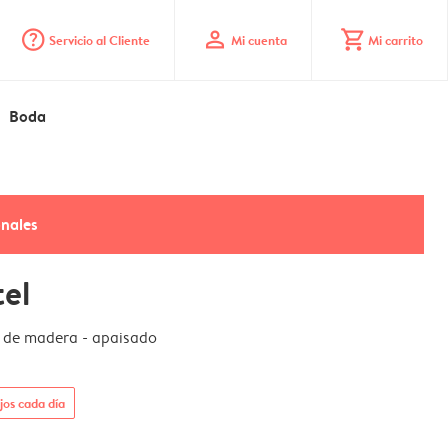
question_mark_circle
profile
shopping_cart
Servicio al Cliente
Mi cuenta
Mi carrito
Boda
onales
tel
 de madera - apaisado
jos cada día