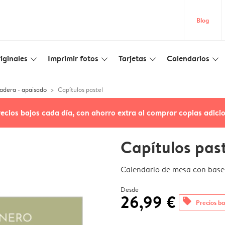
Blog
iginales
Imprimir fotos
Tarjetas
Calendarios
slim_arrow_down
slim_arrow_down
slim_arrow_down
slim_arrow_down
adera - apaisado
Capítulos pastel
recios bajos cada día, con ahorro extra al comprar copias adici
Capítulos pas
Calendario de mesa con base
Desde
26,99 €
offers
Precios ba