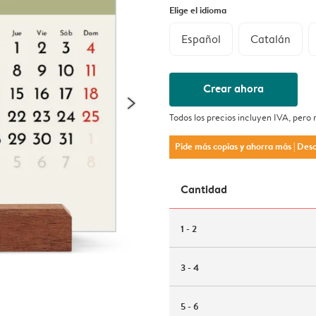
Elige el idioma
Español
Catalán
Crear ahora
Todos los precios incluyen IVA, pero
Pide más copias y ahorra más
| Des
Cantidad
1 - 2
3 - 4
5 - 6