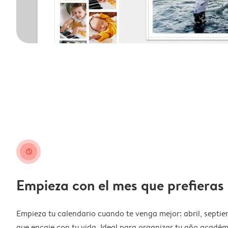
clock
Empieza con el mes que prefieras
Empieza tu calendario cuando te venga mejor: abril, septie
que encaje con tu vida. Ideal para organizar tu año académ