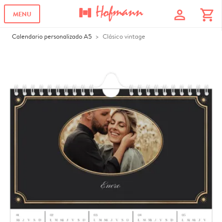
profile
shopping_cart
MENU
Calendario personalizado A5
Clásico vintage