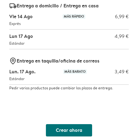
delivery_standard_v2
Entrega a domicilio / Entrega en casa
Vie 14 Ago
6,99 €
MÁS RÁPIDO
Exprés
Lun 17 Ago
4,99 €
Estándar
marker-pin
Entrega en taquilla/oficina de correos
Lun. 17 Ago.
3,49 €
MÁS BARATO
Estándar
Pedir varios productos puede cambiar los plazos de entrega.
Crear ahora