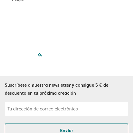
filled-pagination
outlined-paginatio
outlined-paginat
outlined-pagin
outlined-pag
outlined-p
Suscríbete a nuestra newsletter y consigue 5 € de
descuento en tu próxima creación
Enviar