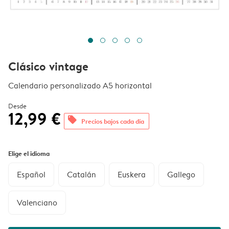
Clásico vintage
Calendario personalizado A5 horizontal
Desde
12,99 €
offers
Precios bajos cada día
Elige el idioma
Español
Catalán
Euskera
Gallego
Valenciano