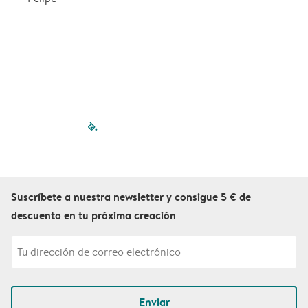
filled-pagination
outlined-paginatio
outlined-paginat
outlined-pagin
outlined-pag
outlined-p
Suscríbete a nuestra newsletter y consigue 5 € de
descuento en tu próxima creación
Enviar