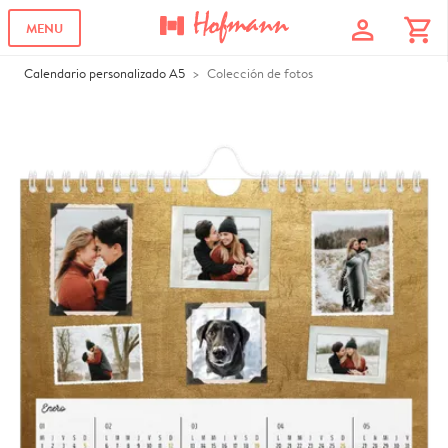
profile
shopping_cart
MENU
Calendario personalizado A5
Colección de fotos