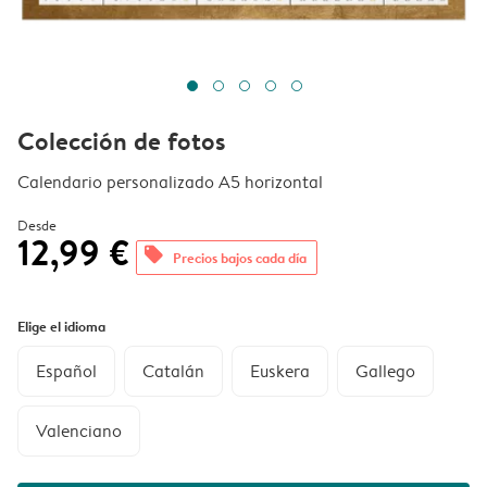
Colección de fotos
Calendario personalizado A5 horizontal
Desde
12,99 €
offers
Precios bajos cada día
Elige el idioma
Español
Catalán
Euskera
Gallego
Valenciano