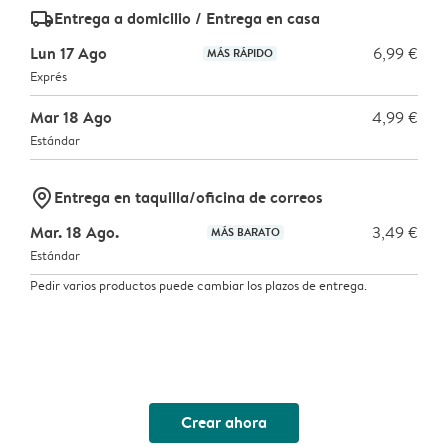
delivery_standard_v2
Entrega a domicilio / Entrega en casa
Lun 17 Ago
6,99 €
MÁS RÁPIDO
Exprés
Mar 18 Ago
4,99 €
Estándar
marker-pin
Entrega en taquilla/oficina de correos
Mar. 18 Ago.
3,49 €
MÁS BARATO
Estándar
Pedir varios productos puede cambiar los plazos de entrega.
Crear ahora