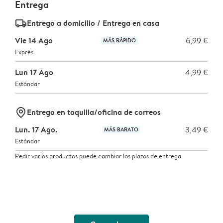
Entrega
delivery_standard_v2
Entrega a domicilio / Entrega en casa
Vie 14 Ago
6,99 €
MÁS RÁPIDO
Exprés
Lun 17 Ago
4,99 €
Estándar
marker-pin
Entrega en taquilla/oficina de correos
Lun. 17 Ago.
3,49 €
MÁS BARATO
Estándar
Pedir varios productos puede cambiar los plazos de entrega.