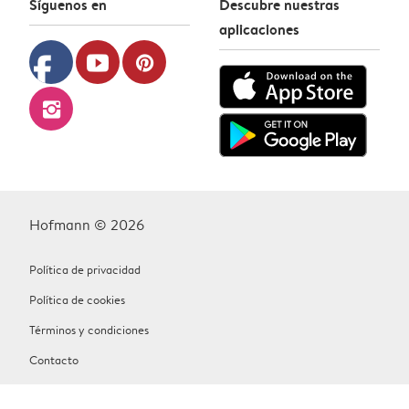
Síguenos en
Descubre nuestras
aplicaciones
facebook
youtube
pinterest
instagram
Hofmann © 2026
Política de privacidad
Política de cookies
Términos y condiciones
Contacto