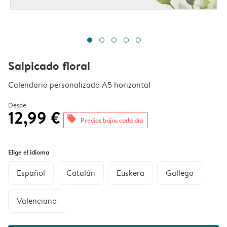
Salpicado floral
Calendario personalizado A5 horizontal
Desde
12,99 €
offers
Precios bajos cada día
Elige el idioma
Español
Catalán
Euskera
Gallego
Valenciano