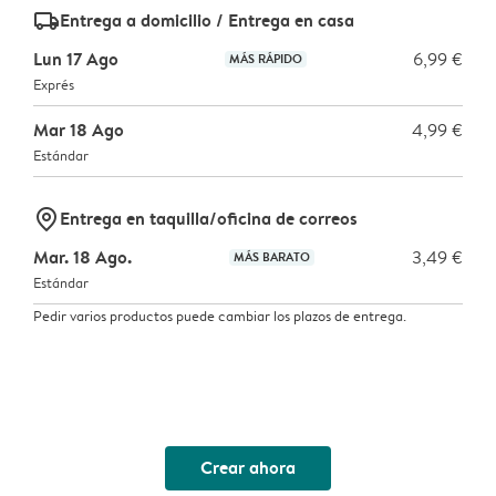
delivery_standard_v2
Entrega a domicilio / Entrega en casa
Lun 17 Ago
6,99 €
MÁS RÁPIDO
Exprés
Mar 18 Ago
4,99 €
Estándar
marker-pin
Entrega en taquilla/oficina de correos
Mar. 18 Ago.
3,49 €
MÁS BARATO
Estándar
Pedir varios productos puede cambiar los plazos de entrega.
Crear ahora