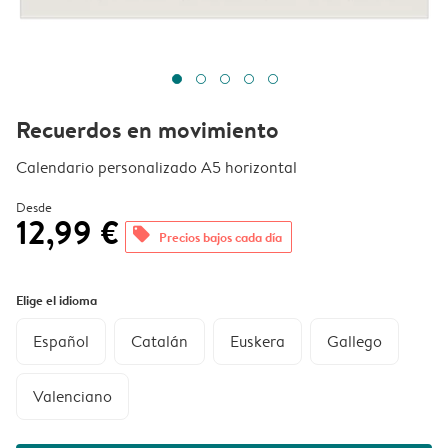
Recuerdos en movimiento
Calendario personalizado A5 horizontal
Desde
12,99 €
offers
Precios bajos cada día
Elige el idioma
Español
Catalán
Euskera
Gallego
Valenciano