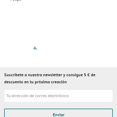
filled-pagination
outlined-paginatio
outlined-paginat
outlined-pagin
outlined-pag
outlined-p
Suscríbete a nuestra newsletter y consigue 5 € de
descuento en tu próxima creación
Enviar