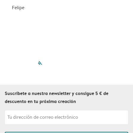
Felipe
filled-pagination
outlined-paginatio
outlined-paginat
outlined-pagin
outlined-pag
outlined-p
Suscríbete a nuestra newsletter y consigue 5 € de
descuento en tu próxima creación