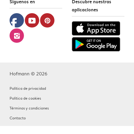
Síguenos en
Descubre nuestras
aplicaciones
facebook
youtube
pinterest
instagram
Hofmann © 2026
Política de privacidad
Política de cookies
Términos y condiciones
Contacto