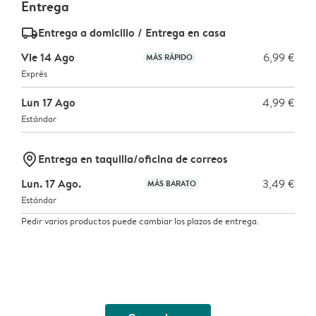
Entrega
delivery_standard_v2
Entrega a domicilio / Entrega en casa
Vie 14 Ago
6,99 €
MÁS RÁPIDO
Exprés
Lun 17 Ago
4,99 €
Estándar
marker-pin
Entrega en taquilla/oficina de correos
Lun. 17 Ago.
3,49 €
MÁS BARATO
Estándar
Pedir varios productos puede cambiar los plazos de entrega.