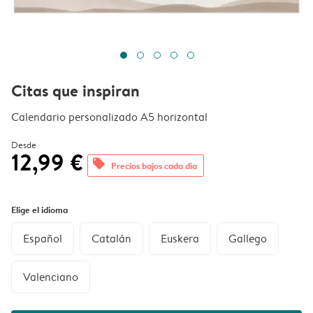
Citas que inspiran
Calendario personalizado A5 horizontal
Desde
12,99 €
offers
Precios bajos cada día
Elige el idioma
Español
Catalán
Euskera
Gallego
Valenciano