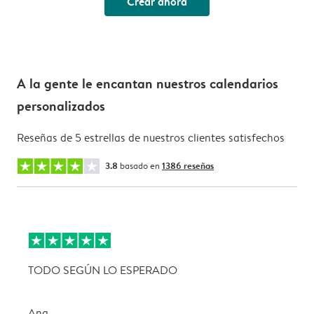
Crear ahora
A la gente le encantan nuestros calendarios
personalizados
Reseñas de 5 estrellas de nuestros clientes satisfechos
3.8
basado en
1386 reseñas
TODO SEGÚN LO ESPERADO
L
Ana