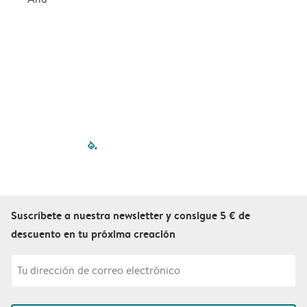
filled-pagination
outlined-paginatio
outlined-paginat
outlined-pagin
outlined-pag
outlined-p
Suscríbete a nuestra newsletter y consigue 5 € de
descuento en tu próxima creación