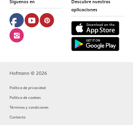
Síguenos en
Descubre nuestras
aplicaciones
facebook
youtube
pinterest
instagram
Hofmann © 2026
Política de privacidad
Política de cookies
Términos y condiciones
Contacto