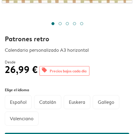
Patrones retro
Calendario personalizado A3 horizontal
Desde
26,99 €
offers
Precios bajos cada día
Elige el idioma
Español
Catalán
Euskera
Gallego
Valenciano