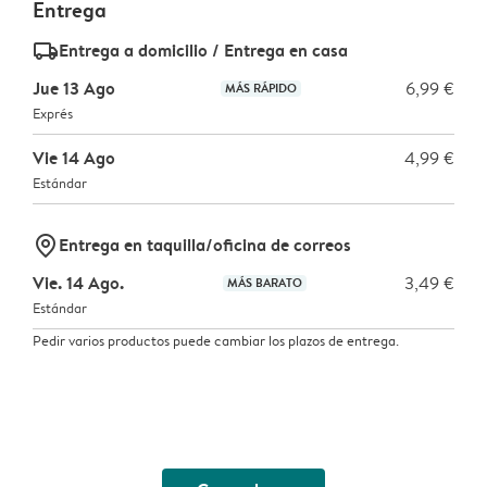
Entrega
delivery_standard_v2
Entrega a domicilio / Entrega en casa
Jue 13 Ago
6,99 €
MÁS RÁPIDO
Exprés
Vie 14 Ago
4,99 €
Estándar
marker-pin
Entrega en taquilla/oficina de correos
Vie. 14 Ago.
3,49 €
MÁS BARATO
Estándar
Pedir varios productos puede cambiar los plazos de entrega.