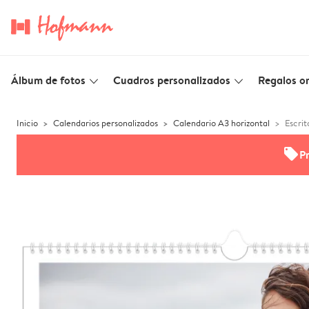
Álbum de fotos
Cuadros personalizados
Regalos or
slim_arrow_down
slim_arrow_down
Inicio
Calendarios personalizados
Calendario A3 horizontal
Escri
offers
P