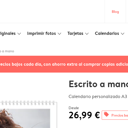
Blog
iginales
Imprimir fotos
Tarjetas
Calendarios
slim_arrow_down
slim_arrow_down
slim_arrow_down
slim_arrow_down
to a mano
recios bajos cada día, con ahorro extra al comprar copias adici
Escrito a man
Calendario personalizado A3 
Desde
26,99 €
offers
Precios ba