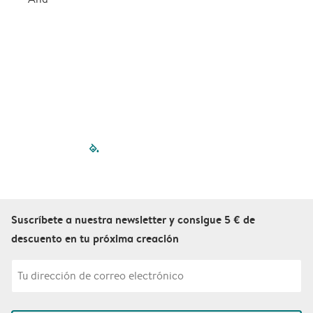
filled-pagination
outlined-paginatio
outlined-paginat
outlined-pagin
outlined-pag
outlined-p
Suscríbete a nuestra newsletter y consigue 5 € de
descuento en tu próxima creación