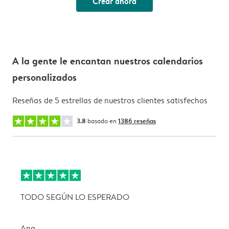
Crear ahora
A la gente le encantan nuestros calendarios
personalizados
Reseñas de 5 estrellas de nuestros clientes satisfechos
3.8
basado en
1386 reseñas
TODO SEGÚN LO ESPERADO
L
Ana