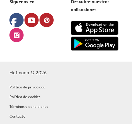
Síguenos en
Descubre nuestras
aplicaciones
facebook
youtube
pinterest
instagram
Hofmann © 2026
Política de privacidad
Política de cookies
Términos y condiciones
Contacto