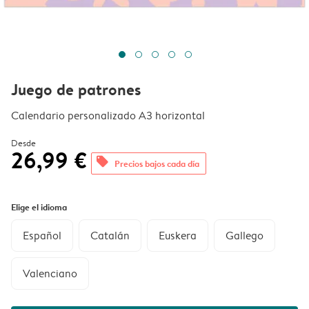
Juego de patrones
Calendario personalizado A3 horizontal
Desde
26,99 €
offers
Precios bajos cada día
Elige el idioma
Español
Catalán
Euskera
Gallego
Valenciano