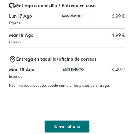
delivery_standard_v2
Entrega a domicilio / Entrega en casa
Lun 17 Ago
6,99 €
MÁS RÁPIDO
Exprés
Mar 18 Ago
4,99 €
Estándar
marker-pin
Entrega en taquilla/oficina de correos
Mar. 18 Ago.
3,49 €
MÁS BARATO
Estándar
Pedir varios productos puede cambiar los plazos de entrega.
Crear ahora