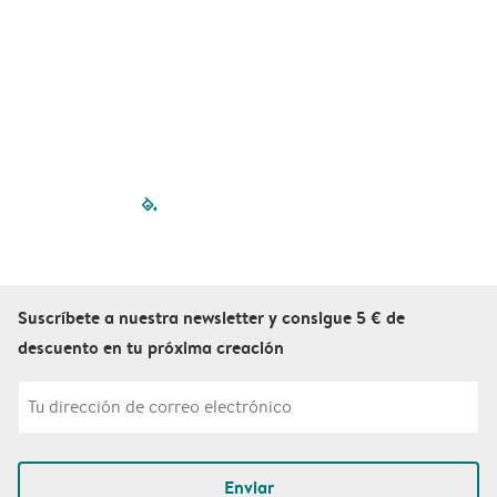
filled-pagination
outlined-paginatio
outlined-paginat
outlined-pagin
outlined-pag
outlined-p
Suscríbete a nuestra newsletter y consigue 5 € de
descuento en tu próxima creación
Enviar