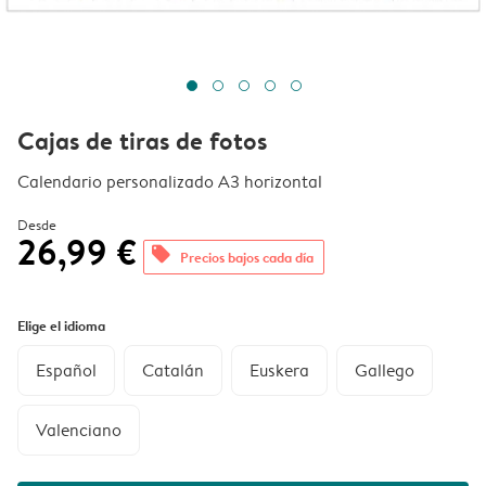
Cajas de tiras de fotos
Calendario personalizado A3 horizontal
Desde
26,99 €
offers
Precios bajos cada día
Elige el idioma
Español
Catalán
Euskera
Gallego
Valenciano