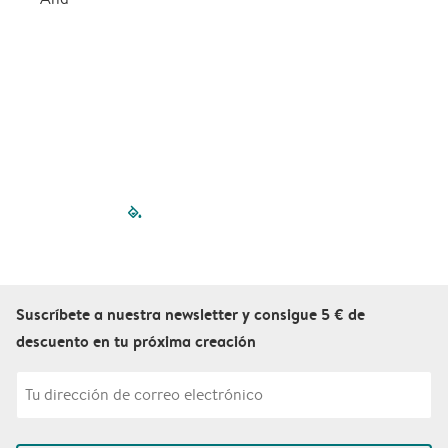
filled-pagination
outlined-paginatio
outlined-paginat
outlined-pagin
outlined-pag
outlined-p
Suscríbete a nuestra newsletter y consigue 5 € de
descuento en tu próxima creación