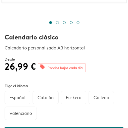
Calendario clásico
Calendario personalizado A3 horizontal
Desde
26,99 €
offers
Precios bajos cada día
Elige el idioma
Español
Catalán
Euskera
Gallego
Valenciano