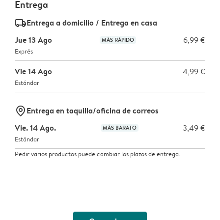
Entrega
delivery_standard_v2
Entrega a domicilio / Entrega en casa
Jue 13 Ago
6,99 €
MÁS RÁPIDO
Exprés
Vie 14 Ago
4,99 €
Estándar
marker-pin
Entrega en taquilla/oficina de correos
Vie. 14 Ago.
3,49 €
MÁS BARATO
Estándar
Pedir varios productos puede cambiar los plazos de entrega.