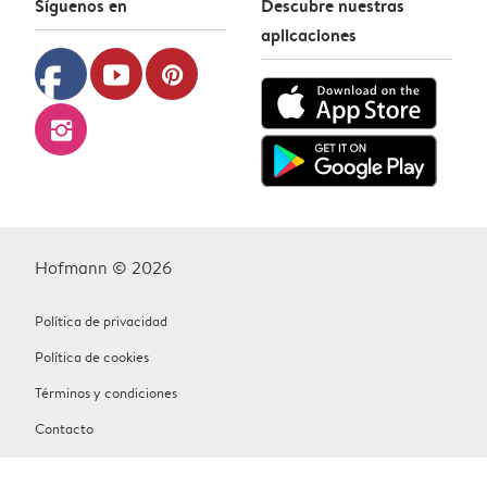
Síguenos en
Descubre nuestras
aplicaciones
facebook
youtube
pinterest
instagram
Hofmann © 2026
Política de privacidad
Política de cookies
Términos y condiciones
Contacto