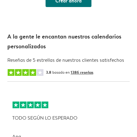
Crear ahora
A la gente le encantan nuestros calendarios
personalizados
Reseñas de 5 estrellas de nuestros clientes satisfechos
3.8
basado en
1386 reseñas
TODO SEGÚN LO ESPERADO
L
Ana