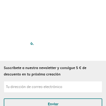
filled-pagination
outlined-paginatio
outlined-paginat
outlined-pagin
outlined-pag
outlined-p
Suscríbete a nuestra newsletter y consigue 5 € de
descuento en tu próxima creación
Enviar