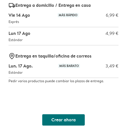
delivery_standard_v2
Entrega a domicilio / Entrega en casa
Vie 14 Ago
6,99 €
MÁS RÁPIDO
Exprés
Lun 17 Ago
4,99 €
Estándar
marker-pin
Entrega en taquilla/oficina de correos
Lun. 17 Ago.
3,49 €
MÁS BARATO
Estándar
Pedir varios productos puede cambiar los plazos de entrega.
Crear ahora