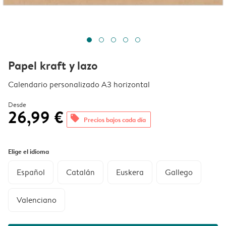
Papel kraft y lazo
Calendario personalizado A3 horizontal
Desde
26,99 €
offers
Precios bajos cada día
Elige el idioma
Español
Catalán
Euskera
Gallego
Valenciano