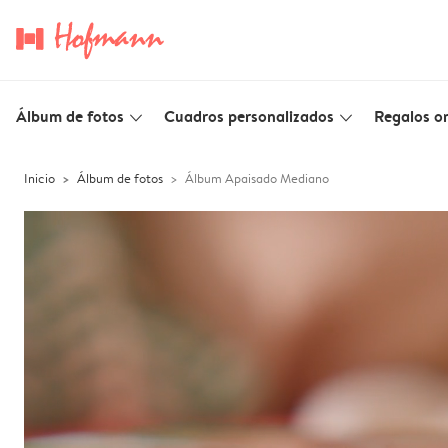
Álbum de fotos
Cuadros personalizados
Regalos or
slim_arrow_down
slim_arrow_down
Inicio
Álbum de fotos
Álbum Apaisado Mediano