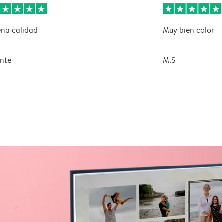
na calidad
Muy bien color
ente
M.S