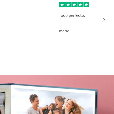
Todo perfecto.
slim_arrow_right
maria