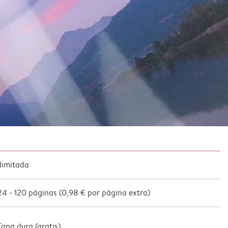
Ilimitada
24
-
120
páginas (
0,98 €
por página extra)
Tapa dura (
gratis
)