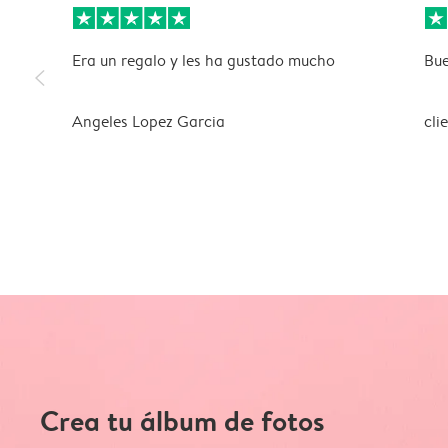
Era un regalo y les ha gustado mucho
Bue
slim_arrow_left
Angeles Lopez Garcia
cli
Crea tu álbum de fotos