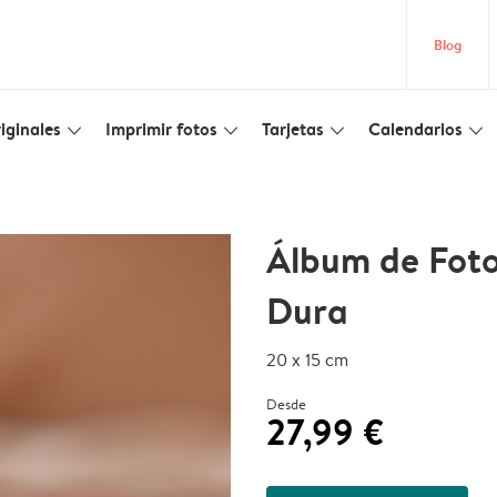
Blog
iginales
Imprimir fotos
Tarjetas
Calendarios
slim_arrow_down
slim_arrow_down
slim_arrow_down
slim_arrow_down
Álbum de Foto
Dura
20 x 15 cm
Desde
27,99 €