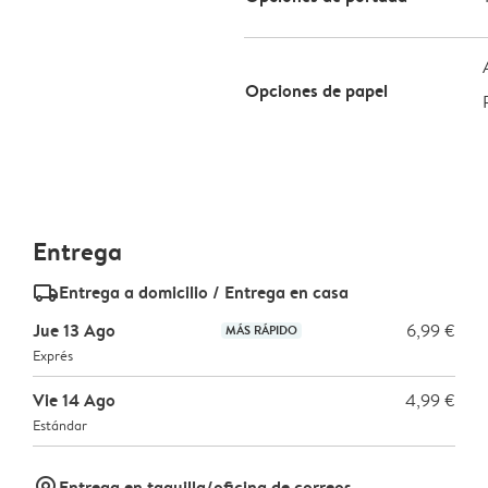
Opciones de papel
Entrega
delivery_standard_v2
Entrega a domicilio / Entrega en casa
Jue 13 Ago
6,99 €
MÁS RÁPIDO
Exprés
Vie 14 Ago
4,99 €
Estándar
marker-pin
Entrega en taquilla/oficina de correos