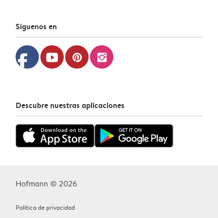
Síguenos en
facebook
youtube
pinterest
instagram
Descubre nuestras aplicaciones
Hofmann © 2026
Política de privacidad