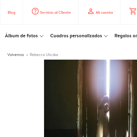
question_mark_circle
profile
shopping_cart
Blog
Servicio al Cliente
Mi cuenta
Álbum de fotos
Cuadros personalizados
Regalos or
slim_arrow_down
slim_arrow_down
Volvemos
Rebecca Uliczka