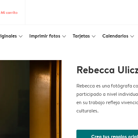
Mi carrito
iginales
Imprimir fotos
Tarjetas
Calendarios
slim_arrow_down
slim_arrow_down
slim_arrow_down
slim_arrow_down
Rebecca Ulic
Rebecca es una fotógrafa co
participado a nivel individu
en su trabajo refleja vivenci
culturales.
Crea tus regalos orig