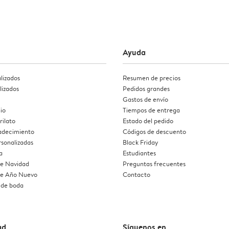
Ayuda
lizados
Resumen de precios
lizados
Pedidos grandes
Gastos de envío
io
Tiempos de entrega
rilato
Estado del pedido
radecimiento
Códigos de descuento
rsonalizadas
Black Friday
a
Estudiantes
de Navidad
Preguntas frecuentes
 de Año Nuevo
Contacto
 de boda
ad
Síguenos en