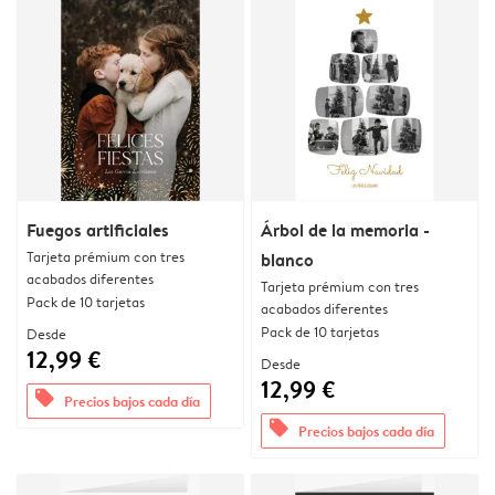
Fuegos artificiales
Árbol de la memoria -
Tarjeta prémium con tres
blanco
acabados diferentes
Tarjeta prémium con tres
Pack de 10 tarjetas
acabados diferentes
Pack de 10 tarjetas
Desde
12,99 €
Desde
12,99 €
offers
Precios bajos cada día
offers
Precios bajos cada día