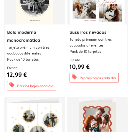
Bola moderna
Susurros nevados
Tarjeta prémium con tres
monocromática
acabados diferentes
Tarjeta prémium con tres
Pack de 10 tarjetas
acabados diferentes
Pack de 10 tarjetas
Desde
10,99 €
Desde
12,99 €
offers
Precios bajos cada día
offers
Precios bajos cada día