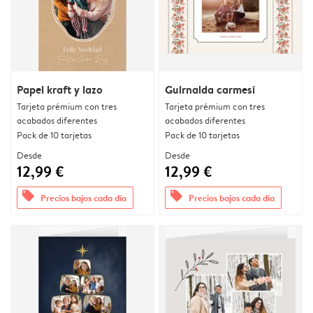
Papel kraft y lazo
Guirnalda carmesí
Tarjeta prémium con tres
Tarjeta prémium con tres
acabados diferentes
acabados diferentes
Pack de 10 tarjetas
Pack de 10 tarjetas
Desde
Desde
12,99 €
12,99 €
offers
offers
Precios bajos cada día
Precios bajos cada día