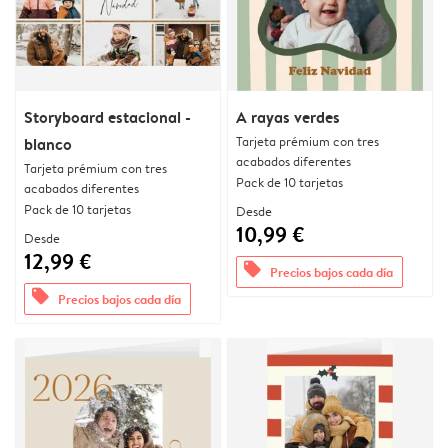
Storyboard estacional -
A rayas verdes
Tarjeta prémium con tres
blanco
acabados diferentes
Tarjeta prémium con tres
Pack de 10 tarjetas
acabados diferentes
Pack de 10 tarjetas
Desde
10,99 €
Desde
12,99 €
offers
Precios bajos cada día
offers
Precios bajos cada día