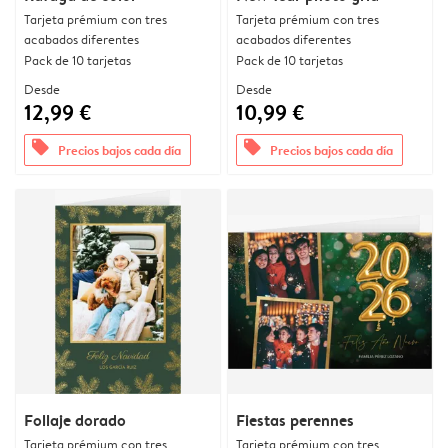
Tarjeta prémium con tres
Tarjeta prémium con tres
acabados diferentes
acabados diferentes
Pack de 10 tarjetas
Pack de 10 tarjetas
Desde
Desde
12,99 €
10,99 €
offers
offers
Precios bajos cada día
Precios bajos cada día
Follaje dorado
Fiestas perennes
Tarjeta prémium con tres
Tarjeta prémium con tres