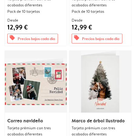
acabados diferentes
acabados diferentes
Pack de 10 tarjetas
Pack de 10 tarjetas
Desde
Desde
12,99 €
12,99 €
offers
offers
Precios bajos cada día
Precios bajos cada día
Correo navideño
Marco de árbol ilustrado
Tarjeta prémium con tres
Tarjeta prémium con tres
acabados diferentes
acabados diferentes