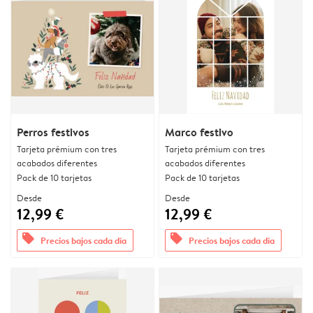
Perros festivos
Marco festivo
Tarjeta prémium con tres
Tarjeta prémium con tres
acabados diferentes
acabados diferentes
Pack de 10 tarjetas
Pack de 10 tarjetas
Desde
Desde
12,99 €
12,99 €
offers
offers
Precios bajos cada día
Precios bajos cada día