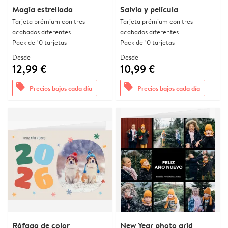
Magia estrellada
Salvia y película
Tarjeta prémium con tres
Tarjeta prémium con tres
acabados diferentes
acabados diferentes
Pack de 10 tarjetas
Pack de 10 tarjetas
Desde
Desde
12,99 €
10,99 €
offers
offers
Precios bajos cada día
Precios bajos cada día
Ráfaga de color
New Year photo grid