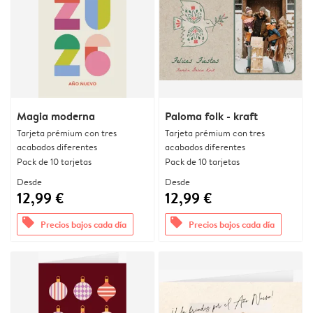
Magia moderna
Paloma folk - kraft
Tarjeta prémium con tres
Tarjeta prémium con tres
acabados diferentes
acabados diferentes
Pack de 10 tarjetas
Pack de 10 tarjetas
Desde
Desde
12,99 €
12,99 €
offers
offers
Precios bajos cada día
Precios bajos cada día