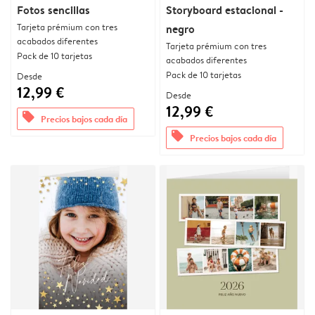
Fotos sencillas
Storyboard estacional -
Tarjeta prémium con tres
negro
acabados diferentes
Tarjeta prémium con tres
Pack de 10 tarjetas
acabados diferentes
Pack de 10 tarjetas
Desde
12,99 €
Desde
12,99 €
offers
Precios bajos cada día
offers
Precios bajos cada día