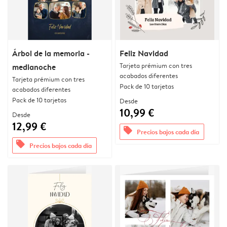
Árbol de la memoria -
Feliz Navidad
Tarjeta prémium con tres
medianoche
acabados diferentes
Tarjeta prémium con tres
Pack de 10 tarjetas
acabados diferentes
Pack de 10 tarjetas
Desde
10,99 €
Desde
12,99 €
offers
Precios bajos cada día
offers
Precios bajos cada día