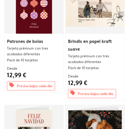
Patrones de bolas
Brindis en papel kraft
Tarjeta prémium con tres
suave
acabados diferentes
Tarjeta prémium con tres
Pack de 10 tarjetas
acabados diferentes
Pack de 10 tarjetas
Desde
12,99 €
Desde
12,99 €
offers
Precios bajos cada día
offers
Precios bajos cada día