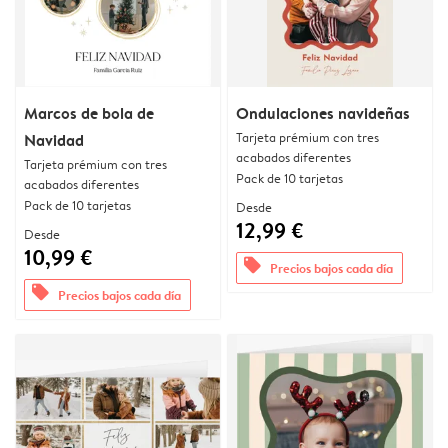
Marcos de bola de
Ondulaciones navideñas
Tarjeta prémium con tres
Navidad
acabados diferentes
Tarjeta prémium con tres
Pack de 10 tarjetas
acabados diferentes
Pack de 10 tarjetas
Desde
12,99 €
Desde
10,99 €
offers
Precios bajos cada día
offers
Precios bajos cada día