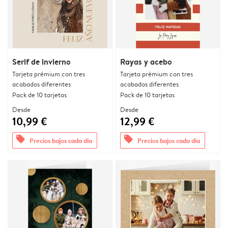
Serif de invierno
Rayas y acebo
Tarjeta prémium con tres
Tarjeta prémium con tres
acabados diferentes
acabados diferentes
Pack de 10 tarjetas
Pack de 10 tarjetas
Desde
Desde
10,99 €
12,99 €
offers
offers
Precios bajos cada día
Precios bajos cada día