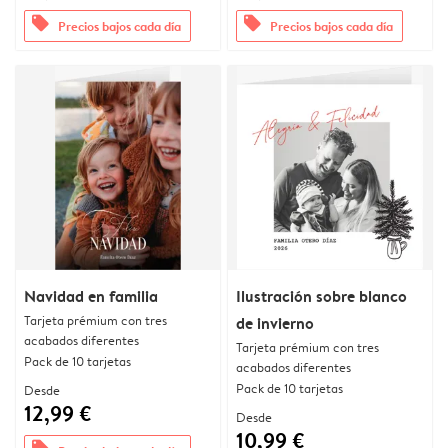
offers
offers
Precios bajos cada día
Precios bajos cada día
Navidad en familia
Ilustración sobre blanco
Tarjeta prémium con tres
de invierno
acabados diferentes
Tarjeta prémium con tres
Pack de 10 tarjetas
acabados diferentes
Pack de 10 tarjetas
Desde
12,99 €
Desde
10,99 €