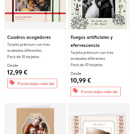
Cuadros acogedores
Fuegos artificiales y
Tarjeta prémium con tres
efervescencia
acabados diferentes
Tarjeta prémium con tres
Pack de 10 tarjetas
acabados diferentes
Pack de 10 tarjetas
Desde
12,99 €
Desde
10,99 €
offers
Precios bajos cada día
offers
Precios bajos cada día