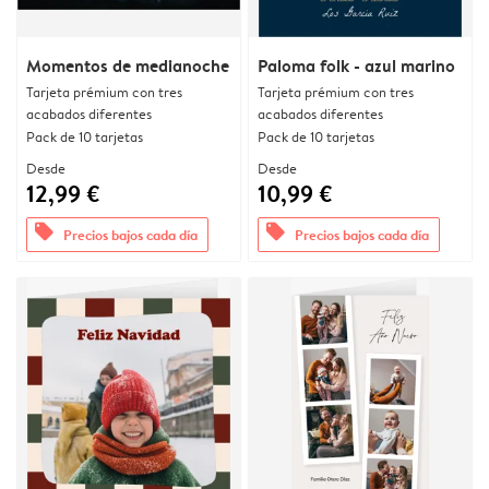
Momentos de medianoche
Paloma folk - azul marino
Tarjeta prémium con tres
Tarjeta prémium con tres
acabados diferentes
acabados diferentes
Pack de 10 tarjetas
Pack de 10 tarjetas
Desde
Desde
12,99 €
10,99 €
offers
offers
Precios bajos cada día
Precios bajos cada día