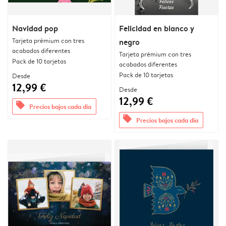
Navidad pop
Felicidad en blanco y
Tarjeta prémium con tres
negro
acabados diferentes
Tarjeta prémium con tres
Pack de 10 tarjetas
acabados diferentes
Pack de 10 tarjetas
Desde
12,99 €
Desde
12,99 €
offers
Precios bajos cada día
offers
Precios bajos cada día