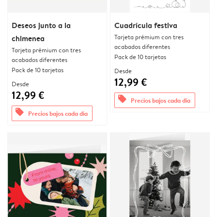
Deseos junto a la
Cuadrícula festiva
Tarjeta prémium con tres
chimenea
acabados diferentes
Tarjeta prémium con tres
Pack de 10 tarjetas
acabados diferentes
Pack de 10 tarjetas
Desde
12,99 €
Desde
12,99 €
offers
Precios bajos cada día
offers
Precios bajos cada día