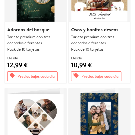
Adornos del bosque
Osos y bonitos deseos
Tarjeta prémium con tres
Tarjeta prémium con tres
acabados diferentes
acabados diferentes
Pack de 10 tarjetas
Pack de 10 tarjetas
Desde
Desde
12,99 €
10,99 €
offers
offers
Precios bajos cada día
Precios bajos cada día