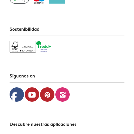
Sostenibilidad
Síguenos en
facebook
youtube
pinterest
instagram
Descubre nuestras aplicaciones