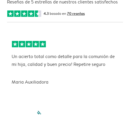
Reseñas de 5 estrellas de nuestros clientes satisfechos
4.3
basado en
70 reseñas
Un acierto total como detalle para la comunión de
A
mi hija, calidad y buen precio! Repetire seguro
y
Maria Auxiliadora
filled-pagination
outlined-paginatio
outlined-paginat
outlined-pagin
outlined-pag
outlined-p