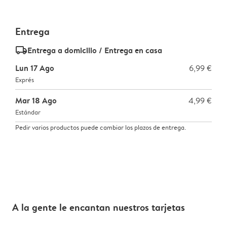
Entrega
delivery_standard_v2
Entrega a domicilio / Entrega en casa
Lun 17 Ago
6,99 €
Exprés
Mar 18 Ago
4,99 €
Estándar
Pedir varios productos puede cambiar los plazos de entrega.
A la gente le encantan nuestros tarjetas