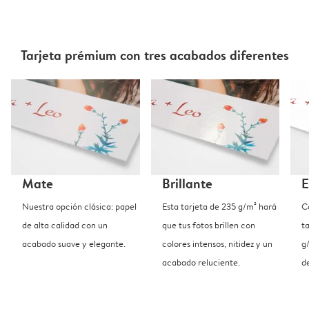
Tarjeta prémium con tres acabados diferentes
Mate
Brillante
E
Nuestra opción clásica: papel
Esta tarjeta de 235 g/m² hará
C
de alta calidad con un
que tus fotos brillen con
t
acabado suave y elegante.
colores intensos, nitidez y un
g
acabado reluciente.
d