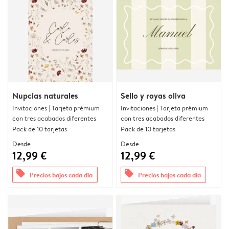
Nupcias naturales
Sello y rayas oliva
Invitaciones | Tarjeta prémium
Invitaciones | Tarjeta prémium
con tres acabados diferentes
con tres acabados diferentes
Pack de 10 tarjetas
Pack de 10 tarjetas
Desde
Desde
12,99 €
12,99 €
offers
offers
Precios bajos cada día
Precios bajos cada día