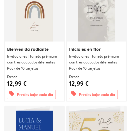
Bienvenida radiante
Iniciales en flor
Invitaciones | Tarjeta prémium
Invitaciones | Tarjeta prémium
con tres acabados diferentes
con tres acabados diferentes
Pack de 10 tarjetas
Pack de 10 tarjetas
Desde
Desde
12,99 €
12,99 €
offers
offers
Precios bajos cada día
Precios bajos cada día