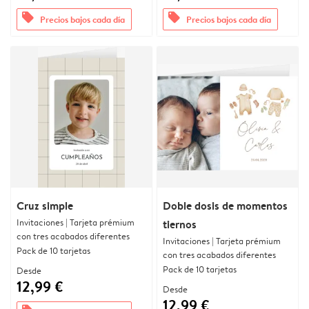
offers
offers
Precios bajos cada día
Precios bajos cada día
Cruz simple
Doble dosis de momentos
Invitaciones | Tarjeta prémium
tiernos
con tres acabados diferentes
Invitaciones | Tarjeta prémium
Pack de 10 tarjetas
con tres acabados diferentes
Pack de 10 tarjetas
Desde
12,99 €
Desde
12,99 €