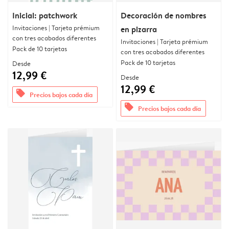
Inicial: patchwork
Decoración de nombres
Invitaciones | Tarjeta prémium
en pizarra
con tres acabados diferentes
Invitaciones | Tarjeta prémium
Pack de 10 tarjetas
con tres acabados diferentes
Pack de 10 tarjetas
Desde
12,99 €
Desde
12,99 €
offers
Precios bajos cada día
offers
Precios bajos cada día