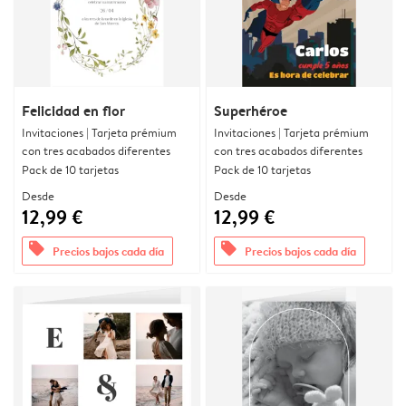
Felicidad en flor
Superhéroe
Invitaciones | Tarjeta prémium
Invitaciones | Tarjeta prémium
con tres acabados diferentes
con tres acabados diferentes
Pack de 10 tarjetas
Pack de 10 tarjetas
Desde
Desde
12,99 €
12,99 €
offers
offers
Precios bajos cada día
Precios bajos cada día