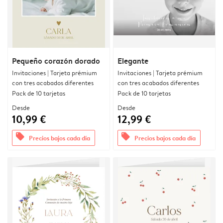
Pequeño corazón dorado
Elegante
Invitaciones | Tarjeta prémium
Invitaciones | Tarjeta prémium
con tres acabados diferentes
con tres acabados diferentes
Pack de 10 tarjetas
Pack de 10 tarjetas
Desde
Desde
10,99 €
12,99 €
offers
offers
Precios bajos cada día
Precios bajos cada día