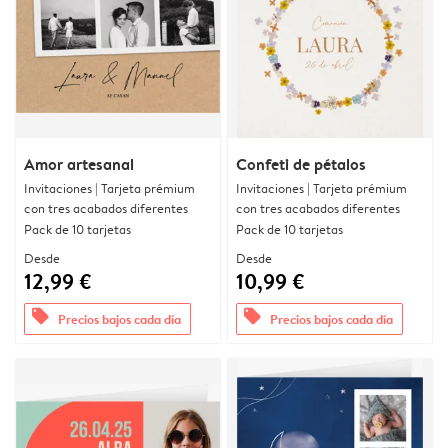
Amor artesanal
Confeti de pétalos
Invitaciones | Tarjeta prémium
Invitaciones | Tarjeta prémium
con tres acabados diferentes
con tres acabados diferentes
Pack de 10 tarjetas
Pack de 10 tarjetas
Desde
Desde
12,99 €
10,99 €
offers
offers
Precios bajos cada día
Precios bajos cada día