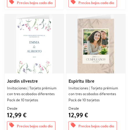
offers
offers
Precios bajos cada día
Precios bajos cada día
Jardín silvestre
Espíritu libre
Invitaciones | Tarjeta prémium
Invitaciones | Tarjeta prémium
con tres acabados diferentes
con tres acabados diferentes
Pack de 10 tarjetas
Pack de 10 tarjetas
Desde
Desde
12,99 €
12,99 €
offers
offers
Precios bajos cada día
Precios bajos cada día