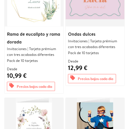
Rama de eucalipto y rama
Ondas dulces
Invitaciones | Tarjeta prémium
dorada
con tres acabados diferentes
Invitaciones | Tarjeta prémium
Pack de 10 tarjetas
con tres acabados diferentes
Pack de 10 tarjetas
Desde
12,99 €
Desde
10,99 €
offers
Precios bajos cada día
offers
Precios bajos cada día