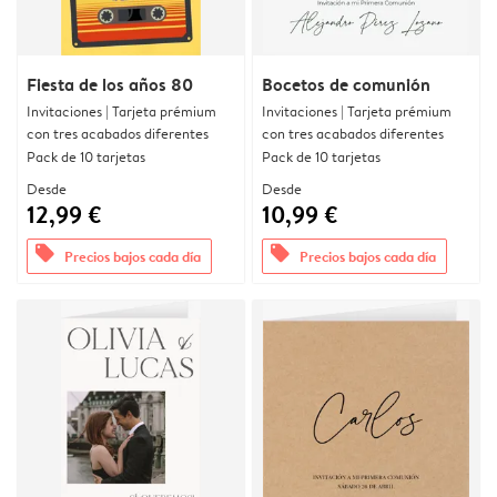
Fiesta de los años 80
Bocetos de comunión
Invitaciones | Tarjeta prémium
Invitaciones | Tarjeta prémium
con tres acabados diferentes
con tres acabados diferentes
Pack de 10 tarjetas
Pack de 10 tarjetas
Desde
Desde
12,99 €
10,99 €
offers
offers
Precios bajos cada día
Precios bajos cada día