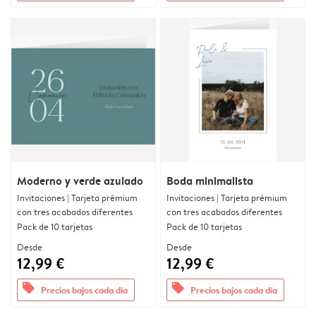
Moderno y verde azulado
Boda minimalista
Invitaciones | Tarjeta prémium
Invitaciones | Tarjeta prémium
con tres acabados diferentes
con tres acabados diferentes
Pack de 10 tarjetas
Pack de 10 tarjetas
Desde
Desde
12,99 €
12,99 €
offers
offers
Precios bajos cada día
Precios bajos cada día