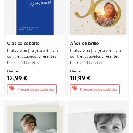
Clásico cobalto
Años de brillo
Invitaciones | Tarjeta prémium
Invitaciones | Tarjeta prémium
con tres acabados diferentes
con tres acabados diferentes
Pack de 10 tarjetas
Pack de 10 tarjetas
Desde
Desde
12,99 €
10,99 €
offers
offers
Precios bajos cada día
Precios bajos cada día