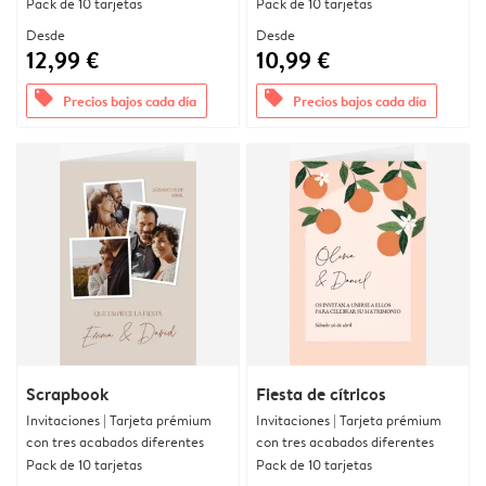
Pack de 10 tarjetas
Pack de 10 tarjetas
Desde
Desde
12,99 €
10,99 €
offers
offers
Precios bajos cada día
Precios bajos cada día
Scrapbook
Fiesta de cítricos
Invitaciones | Tarjeta prémium
Invitaciones | Tarjeta prémium
con tres acabados diferentes
con tres acabados diferentes
Pack de 10 tarjetas
Pack de 10 tarjetas