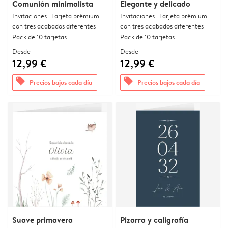
Comunión minimalista
Elegante y delicado
Invitaciones | Tarjeta prémium
Invitaciones | Tarjeta prémium
con tres acabados diferentes
con tres acabados diferentes
Pack de 10 tarjetas
Pack de 10 tarjetas
Desde
Desde
12,99 €
12,99 €
offers
offers
Precios bajos cada día
Precios bajos cada día
Suave primavera
Pizarra y caligrafía