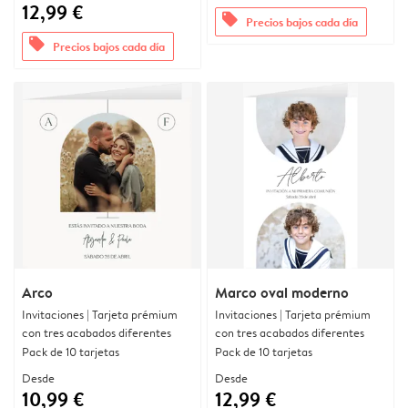
12,99 €
offers
Precios bajos cada día
offers
Precios bajos cada día
Arco
Marco oval moderno
Invitaciones | Tarjeta prémium
Invitaciones | Tarjeta prémium
con tres acabados diferentes
con tres acabados diferentes
Pack de 10 tarjetas
Pack de 10 tarjetas
Desde
Desde
10,99 €
12,99 €