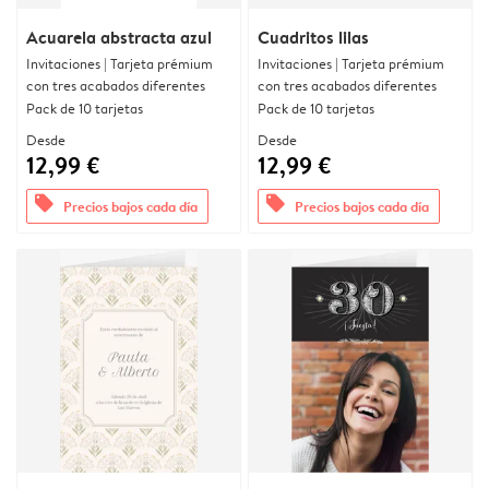
Acuarela abstracta azul
Cuadritos lilas
Invitaciones | Tarjeta prémium
Invitaciones | Tarjeta prémium
con tres acabados diferentes
con tres acabados diferentes
Pack de 10 tarjetas
Pack de 10 tarjetas
Desde
Desde
12,99 €
12,99 €
offers
offers
Precios bajos cada día
Precios bajos cada día