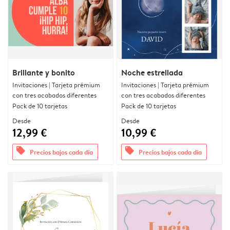
Brillante y bonito
Noche estrellada
Invitaciones | Tarjeta prémium
Invitaciones | Tarjeta prémium
con tres acabados diferentes
con tres acabados diferentes
Pack de 10 tarjetas
Pack de 10 tarjetas
Desde
Desde
12,99 €
10,99 €
offers
offers
Precios bajos cada día
Precios bajos cada día