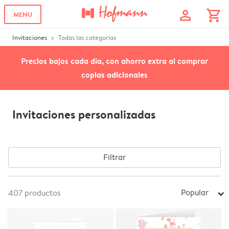
profile
shopping_cart
MENU
Invitaciones
Todas las categorías
Precios bajos cada día, con ahorro extra al comprar
copias adicionales
Invitaciones personalizadas
Filtrar
Popular
407
productos
arrow_right