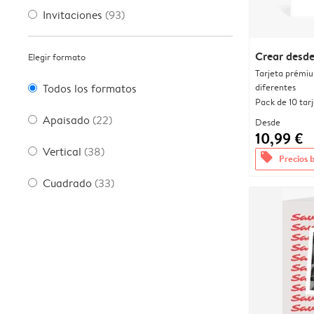
Invitaciones
(93)
Crear desde
Elegir formato
Tarjeta prémi
diferentes
Todos los formatos
Pack de 10 tar
Apaisado
(22)
Desde
10,99 €
Vertical
(38)
offers
Precios 
Cuadrado
(33)