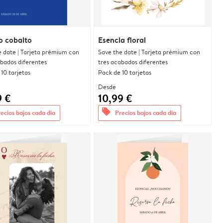
o cobalto
Esencia floral
e date | Tarjeta prémium con
Save the date | Tarjeta prémium con
abados diferentes
tres acabados diferentes
10 tarjetas
Pack de 10 tarjetas
Desde
9 €
10,99 €
offers
ecios bajos cada día
Precios bajos cada día