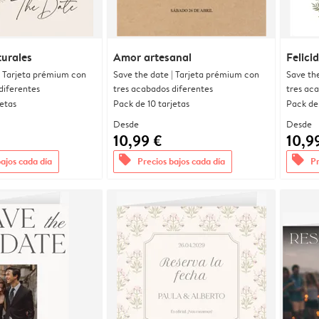
urales
Amor artesanal
Felici
| Tarjeta prémium con
Save the date | Tarjeta prémium con
Save th
diferentes
tres acabados diferentes
tres ac
jetas
Pack de 10 tarjetas
Pack de 
Desde
Desde
10,99 €
10,9
offers
offers
bajos cada día
Precios bajos cada día
Pr