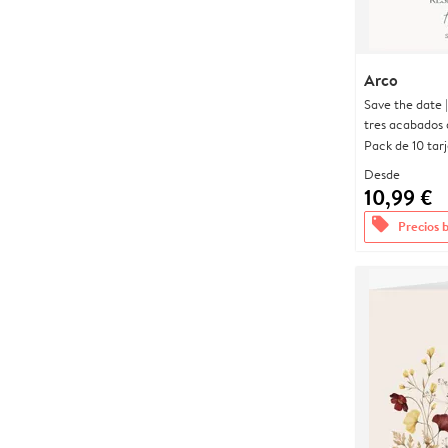
Arco
Save the date 
tres acabados 
Pack de 10 tar
Desde
10,99 €
offers
Precios 