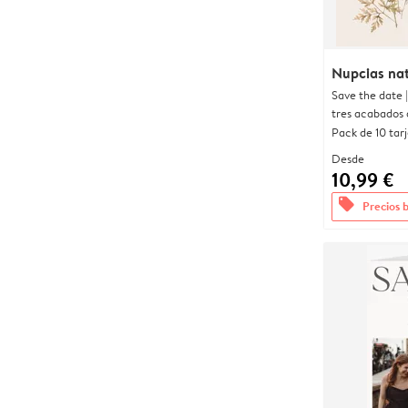
Nupcias nat
Save the date 
tres acabados 
Pack de 10 tar
Desde
10,99 €
offers
Precios 