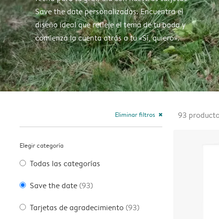
Save the date personalizadas. Encuentra el
diseño ideal que refleje el tema de tu boda y
comienza la cuenta atrás a tu «Sí, quiero».
Eliminar filtros
93
product
close
Elegir categoría
Todas las categorías
Save the date
(93)
Tarjetas de agradecimiento
(93)