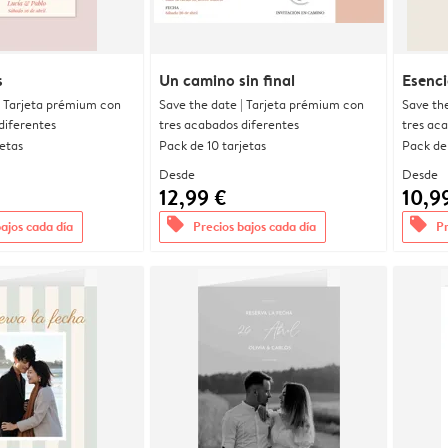
s
Un camino sin final
Esenci
| Tarjeta prémium con
Save the date | Tarjeta prémium con
Save th
diferentes
tres acabados diferentes
tres ac
jetas
Pack de 10 tarjetas
Pack de 
Desde
Desde
12,99 €
10,9
offers
offers
bajos cada día
Precios bajos cada día
Pr