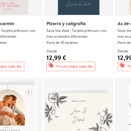
 carmín
Pizarra y caligrafía
As de 
| Tarjeta prémium con
Save the date | Tarjeta prémium con
Save th
diferentes
tres acabados diferentes
tres ac
jetas
Pack de 10 tarjetas
Pack de 
Desde
Desde
12,99 €
12,9
offers
offers
bajos cada día
Precios bajos cada día
Pr