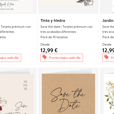
Tinta y hiedra
Jardín
| Tarjeta prémium con
Save the date | Tarjeta prémium con
Save th
diferentes
tres acabados diferentes
tres ac
jetas
Pack de 10 tarjetas
Pack de 
Desde
Desde
12,99 €
12,9
offers
offers
bajos cada día
Precios bajos cada día
Pr