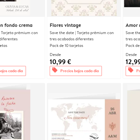
en fondo crema
Flores vintage
Amor 
| Tarjeta prémium con
Save the date | Tarjeta prémium con
Save th
diferentes
tres acabados diferentes
tres ac
jetas
Pack de 10 tarjetas
Pack de 
Desde
Desde
10,99 €
12,9
offers
offers
bajos cada día
Precios bajos cada día
Pr