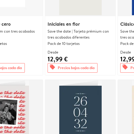
 cero
Iniciales en flor
Clásic
um con tres acabados
Save the date | Tarjeta prémium con
Save th
tres acabados diferentes
tres ac
jetas
Pack de 10 tarjetas
Pack de 
Desde
Desde
12,99 €
12,9
offers
offers
bajos cada día
Precios bajos cada día
Pr