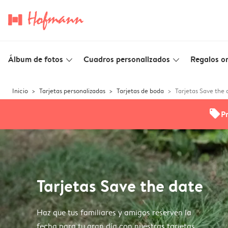
Álbum de fotos
Cuadros personalizados
Regalos or
slim_arrow_down
slim_arrow_down
Inicio
Tarjetas personalizadas
Tarjetas de boda
Tarjetas Save the 
offers
P
Tarjetas Save the date
Haz que tus familiares y amigos reserven la
fecha para tu gran día con nuestras tarjetas