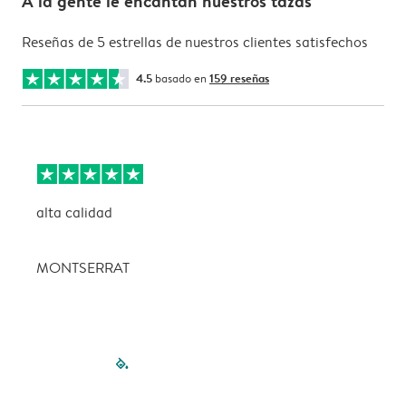
A la gente le encantan nuestros tazas
Reseñas de 5 estrellas de nuestros clientes satisfechos
4.5
basado en
159 reseñas
alta calidad
P
MONTSERRAT
filled-pagination
outlined-paginatio
outlined-paginat
outlined-pagin
outlined-pag
outlined-p