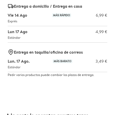
delivery_standard_v2
Entrega a domicilio / Entrega en casa
Vie 14 Ago
6,99 €
MÁS RÁPIDO
Exprés
Lun 17 Ago
4,99 €
Estándar
marker-pin
Entrega en taquilla/oficina de correos
Lun. 17 Ago.
3,49 €
MÁS BARATO
Estándar
Pedir varios productos puede cambiar los plazos de entrega.