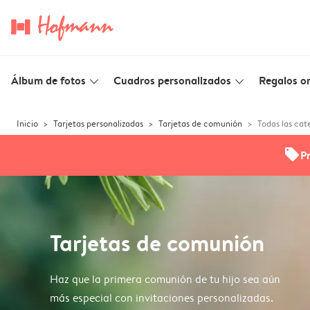
Álbum de fotos
Cuadros personalizados
Regalos or
slim_arrow_down
slim_arrow_down
Inicio
Tarjetas personalizadas
Tarjetas de comunión
Todas las cat
offers
P
Tarjetas de comunión
Haz que la primera comunión de tu hijo sea aún
más especial con invitaciones personalizadas.