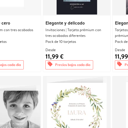
 cero
Elegante y delicado
Elegan
um con tres acabados
Invitaciones | Tarjeta prémium con
Tarjetas
tres acabados diferentes
prémium
jetas
Pack de 10 tarjetas
Pack de 
Desde
Desde
11,99 €
11,99
offers
offers
bajos cada día
Precios bajos cada día
Pr