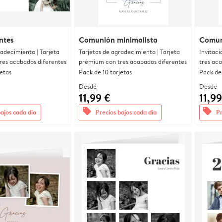
ntes
Comunión minimalista
Comun
radecimiento | Tarjeta
Tarjetas de agradecimiento | Tarjeta
Invitaci
res acabados diferentes
prémium con tres acabados diferentes
tres ac
jetas
Pack de 10 tarjetas
Pack de 
Desde
Desde
11,99 €
11,99
offers
offers
bajos cada día
Precios bajos cada día
Pr