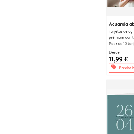
Acuarela a
Tarjetas de ag
prémium con t
Pack de 10 tar
Desde
11,99 €
offers
Precios 