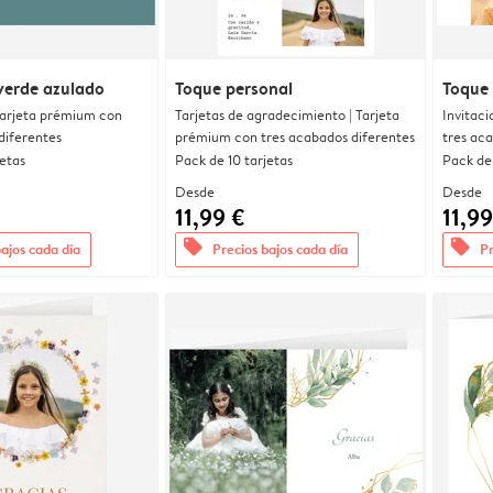
verde azulado
Toque personal
Toque 
 Tarjeta prémium con
Tarjetas de agradecimiento | Tarjeta
Invitaci
diferentes
prémium con tres acabados diferentes
tres ac
jetas
Pack de 10 tarjetas
Pack de 
Desde
Desde
11,99 €
11,99
offers
offers
bajos cada día
Precios bajos cada día
Pr