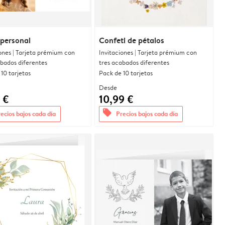
personal
Confeti de pétalos
ones | Tarjeta prémium con
Invitaciones | Tarjeta prémium con
abados diferentes
tres acabados diferentes
10 tarjetas
Pack de 10 tarjetas
Desde
 €
10,99 €
offers
ecios bajos cada día
Precios bajos cada día