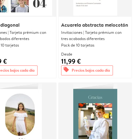
 diagonal
Acuarela abstracta melocotón
ones | Tarjeta prémium con
Invitaciones | Tarjeta prémium con
abados diferentes
tres acabados diferentes
10 tarjetas
Pack de 10 tarjetas
Desde
9 €
11,99 €
offers
ecios bajos cada día
Precios bajos cada día