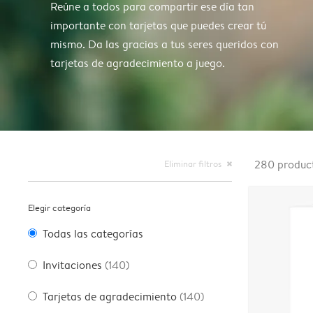
Reúne a todos para compartir ese día tan
importante con tarjetas que puedes crear tú
mismo. Da las gracias a tus seres queridos con
tarjetas de agradecimiento a juego.
Eliminar filtros
280
produc
close
Elegir categoría
Todas las categorías
Invitaciones
(140)
Tarjetas de agradecimiento
(140)