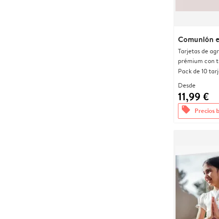
Comunión e
Tarjetas de ag
prémium con t
Pack de 10 tar
Desde
11,99 €
offers
Precios 