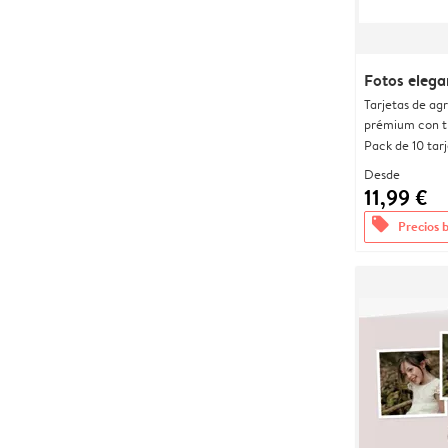
Fotos elega
Tarjetas de ag
prémium con t
Pack de 10 tar
Desde
11,99 €
offers
Precios 