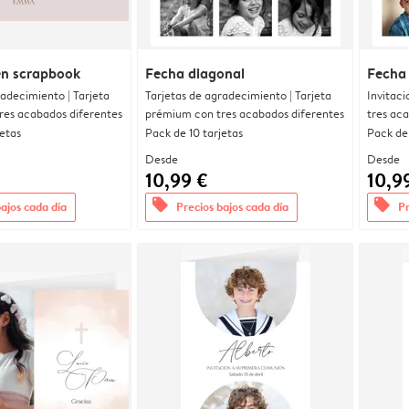
n scrapbook
Fecha diagonal
Fecha
radecimiento | Tarjeta
Tarjetas de agradecimiento | Tarjeta
Invitaci
res acabados diferentes
prémium con tres acabados diferentes
tres ac
jetas
Pack de 10 tarjetas
Pack de 
Desde
Desde
10,99 €
10,9
offers
offers
bajos cada día
Precios bajos cada día
Pr