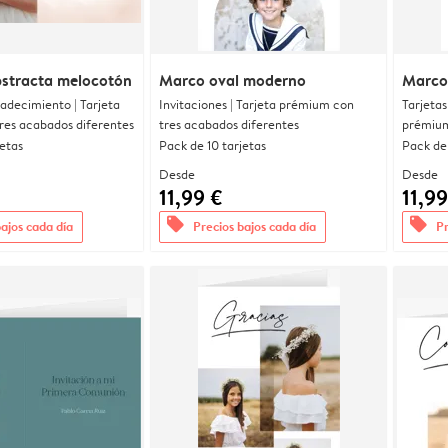
bstracta melocotón
Marco oval moderno
Marco
radecimiento | Tarjeta
Invitaciones | Tarjeta prémium con
Tarjetas
res acabados diferentes
tres acabados diferentes
prémium
jetas
Pack de 10 tarjetas
Pack de 
Desde
Desde
11,99 €
11,99
offers
offers
bajos cada día
Precios bajos cada día
Pr