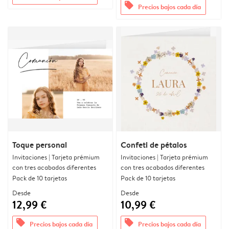
offers
Precios bajos cada día
Toque personal
Confeti de pétalos
Invitaciones | Tarjeta prémium
Invitaciones | Tarjeta prémium
con tres acabados diferentes
con tres acabados diferentes
Pack de 10 tarjetas
Pack de 10 tarjetas
Desde
Desde
12,99 €
10,99 €
offers
offers
Precios bajos cada día
Precios bajos cada día