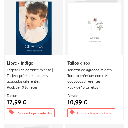
Libre - índigo
Tallos altos
Tarjetas de agradecimiento |
Tarjetas de agradecimiento |
Tarjeta prémium con tres
Tarjeta prémium con tres
acabados diferentes
acabados diferentes
Pack de 10 tarjetas
Pack de 10 tarjetas
Desde
Desde
12,99 €
10,99 €
offers
offers
Precios bajos cada día
Precios bajos cada día