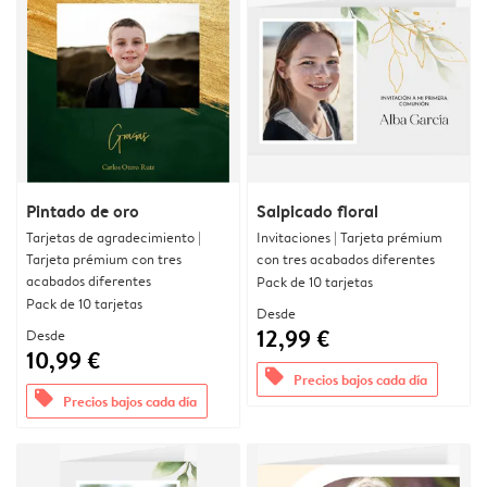
Pintado de oro
Salpicado floral
Tarjetas de agradecimiento |
Invitaciones | Tarjeta prémium
Tarjeta prémium con tres
con tres acabados diferentes
acabados diferentes
Pack de 10 tarjetas
Pack de 10 tarjetas
Desde
12,99 €
Desde
10,99 €
offers
Precios bajos cada día
offers
Precios bajos cada día