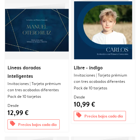
Líneas doradas
Libre - índigo
Invitaciones | Tarjeta prémium
inteligentes
con tres acabados diferentes
Invitaciones | Tarjeta prémium
Pack de 10 tarjetas
con tres acabados diferentes
Pack de 10 tarjetas
Desde
10,99 €
Desde
12,99 €
offers
Precios bajos cada día
offers
Precios bajos cada día