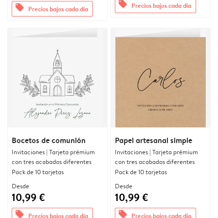
offers
Precios bajos cada día
offers
Precios bajos cada día
Bocetos de comunión
Papel artesanal simple
Invitaciones | Tarjeta prémium
Invitaciones | Tarjeta prémium
con tres acabados diferentes
con tres acabados diferentes
Pack de 10 tarjetas
Pack de 10 tarjetas
Desde
Desde
10,99 €
10,99 €
offers
offers
Precios bajos cada día
Precios bajos cada día