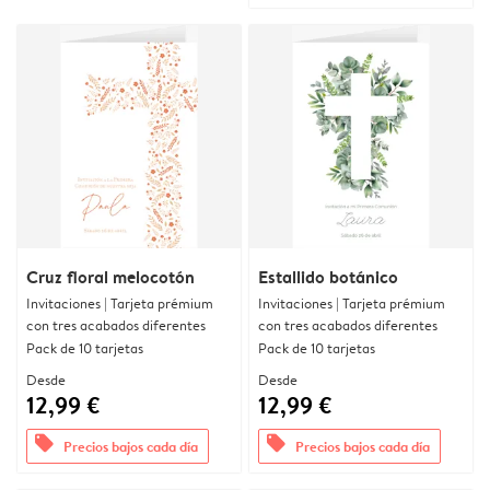
Cruz floral melocotón
Estallido botánico
Invitaciones | Tarjeta prémium
Invitaciones | Tarjeta prémium
con tres acabados diferentes
con tres acabados diferentes
Pack de 10 tarjetas
Pack de 10 tarjetas
Desde
Desde
12,99 €
12,99 €
offers
offers
Precios bajos cada día
Precios bajos cada día