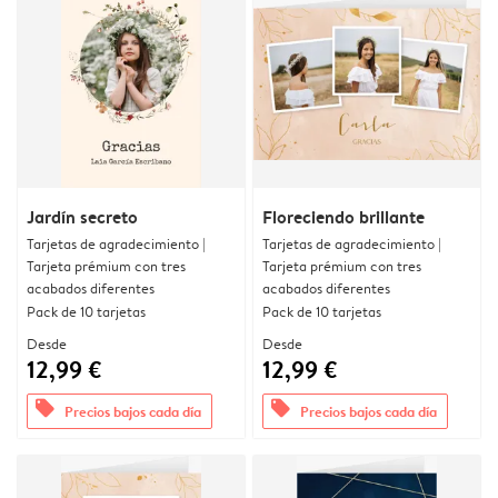
Jardín secreto
Floreciendo brillante
Tarjetas de agradecimiento |
Tarjetas de agradecimiento |
Tarjeta prémium con tres
Tarjeta prémium con tres
acabados diferentes
acabados diferentes
Pack de 10 tarjetas
Pack de 10 tarjetas
Desde
Desde
12,99 €
12,99 €
offers
offers
Precios bajos cada día
Precios bajos cada día