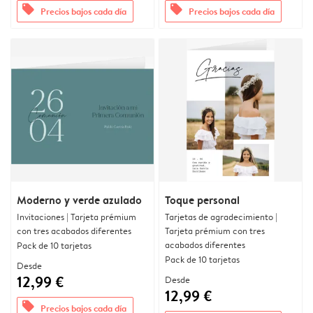
offers
offers
Precios bajos cada día
Precios bajos cada día
Moderno y verde azulado
Toque personal
Invitaciones | Tarjeta prémium
Tarjetas de agradecimiento |
con tres acabados diferentes
Tarjeta prémium con tres
acabados diferentes
Pack de 10 tarjetas
Pack de 10 tarjetas
Desde
12,99 €
Desde
12,99 €
offers
Precios bajos cada día