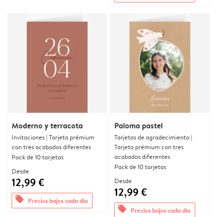
Moderno y terracota
Paloma pastel
Invitaciones | Tarjeta prémium
Tarjetas de agradecimiento |
con tres acabados diferentes
Tarjeta prémium con tres
acabados diferentes
Pack de 10 tarjetas
Pack de 10 tarjetas
Desde
12,99 €
Desde
12,99 €
offers
Precios bajos cada día
offers
Precios bajos cada día