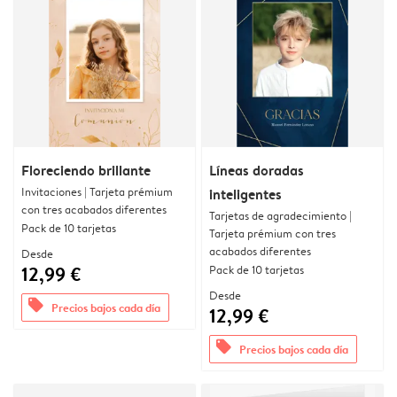
Floreciendo brillante
Líneas doradas
Invitaciones | Tarjeta prémium
inteligentes
con tres acabados diferentes
Tarjetas de agradecimiento |
Pack de 10 tarjetas
Tarjeta prémium con tres
acabados diferentes
Desde
12,99 €
Pack de 10 tarjetas
Desde
offers
Precios bajos cada día
12,99 €
offers
Precios bajos cada día