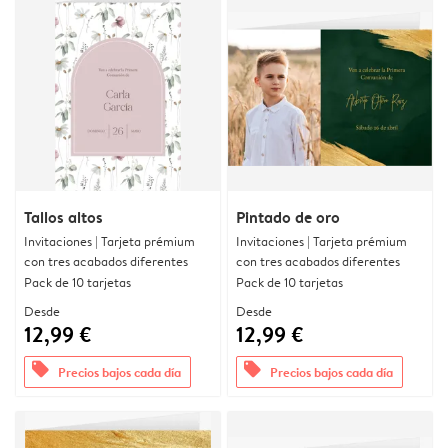
Tallos altos
Pintado de oro
Invitaciones | Tarjeta prémium
Invitaciones | Tarjeta prémium
con tres acabados diferentes
con tres acabados diferentes
Pack de 10 tarjetas
Pack de 10 tarjetas
Desde
Desde
12,99 €
12,99 €
offers
offers
Precios bajos cada día
Precios bajos cada día