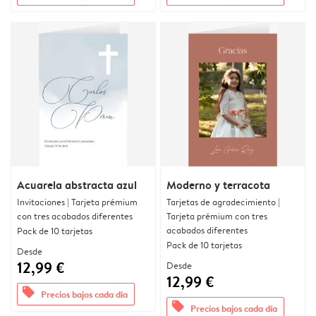
Acuarela abstracta azul
Moderno y terracota
Invitaciones | Tarjeta prémium
Tarjetas de agradecimiento |
con tres acabados diferentes
Tarjeta prémium con tres
acabados diferentes
Pack de 10 tarjetas
Pack de 10 tarjetas
Desde
12,99 €
Desde
12,99 €
offers
Precios bajos cada día
offers
Precios bajos cada día