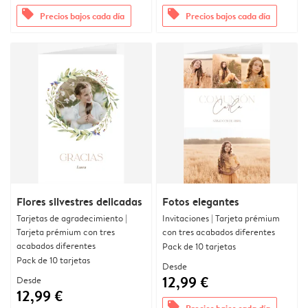
offers
offers
Precios bajos cada día
Precios bajos cada día
Flores silvestres delicadas
Fotos elegantes
Tarjetas de agradecimiento |
Invitaciones | Tarjeta prémium
Tarjeta prémium con tres
con tres acabados diferentes
acabados diferentes
Pack de 10 tarjetas
Pack de 10 tarjetas
Desde
12,99 €
Desde
12,99 €
offers
Precios bajos cada día