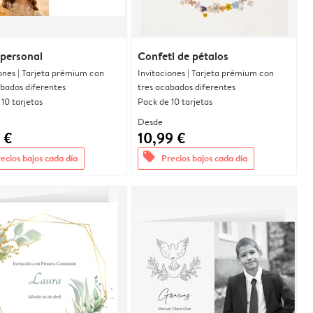
personal
Confeti de pétalos
ones | Tarjeta prémium con
Invitaciones | Tarjeta prémium con
abados diferentes
tres acabados diferentes
10 tarjetas
Pack de 10 tarjetas
Desde
 €
10,99 €
offers
ecios bajos cada día
Precios bajos cada día