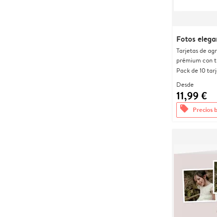
Fotos elega
Tarjetas de ag
prémium con t
Pack de 10 tar
Desde
11,99 €
offers
Precios 