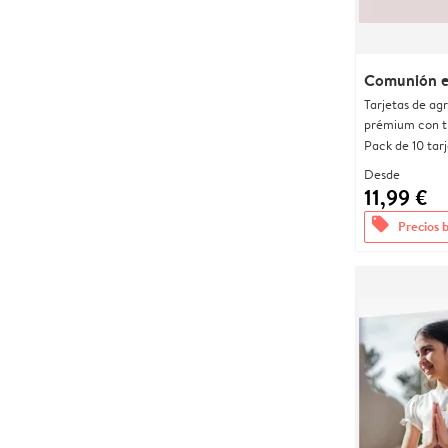
Comunión e
Tarjetas de ag
prémium con t
Pack de 10 tar
Desde
11,99 €
offers
Precios 