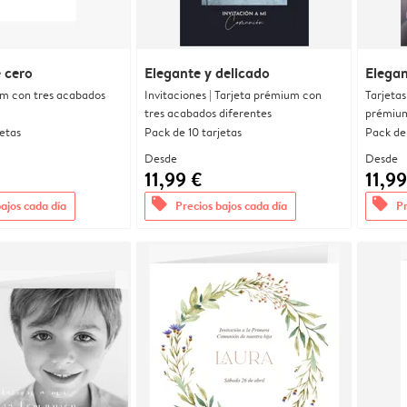
 cero
Elegante y delicado
Elegan
um con tres acabados
Invitaciones | Tarjeta prémium con
Tarjetas
tres acabados diferentes
prémium
jetas
Pack de 10 tarjetas
Pack de 
Desde
Desde
11,99 €
11,99
offers
offers
bajos cada día
Precios bajos cada día
Pr