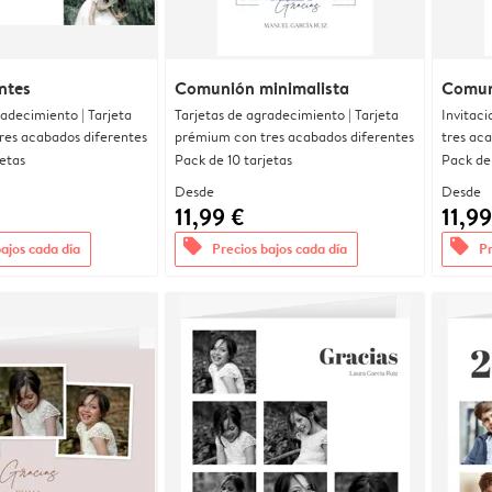
ntes
Comunión minimalista
Comun
radecimiento | Tarjeta
Tarjetas de agradecimiento | Tarjeta
Invitaci
res acabados diferentes
prémium con tres acabados diferentes
tres ac
jetas
Pack de 10 tarjetas
Pack de 
Desde
Desde
11,99 €
11,99
offers
offers
bajos cada día
Precios bajos cada día
Pr