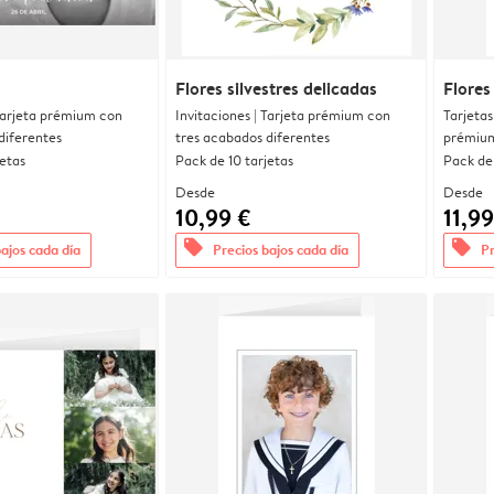
Flores silvestres delicadas
Flores
 Tarjeta prémium con
Invitaciones | Tarjeta prémium con
Tarjetas
diferentes
tres acabados diferentes
prémium
jetas
Pack de 10 tarjetas
Pack de 
Desde
Desde
10,99 €
11,99
offers
offers
bajos cada día
Precios bajos cada día
Pr