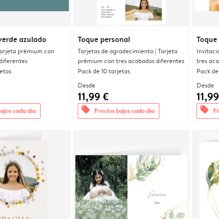
verde azulado
Toque personal
Toque 
 Tarjeta prémium con
Tarjetas de agradecimiento | Tarjeta
Invitaci
diferentes
prémium con tres acabados diferentes
tres ac
jetas
Pack de 10 tarjetas
Pack de 
Desde
Desde
11,99 €
11,99
offers
offers
bajos cada día
Precios bajos cada día
Pr