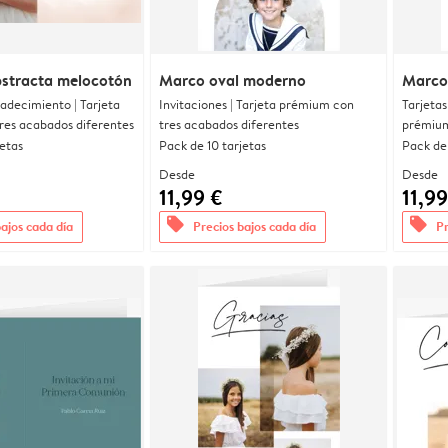
bstracta melocotón
Marco oval moderno
Marco
radecimiento | Tarjeta
Invitaciones | Tarjeta prémium con
Tarjetas
res acabados diferentes
tres acabados diferentes
prémium
jetas
Pack de 10 tarjetas
Pack de 
Desde
Desde
11,99 €
11,99
offers
offers
bajos cada día
Precios bajos cada día
Pr