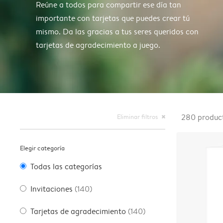
Reúne a todos para compartir ese día tan
importante con tarjetas que puedes crear tú
mismo. Da las gracias a tus seres queridos con
tarjetas de agradecimiento a juego.
Eliminar filtros
280
produc
close
Elegir categoría
Todas las categorías
Invitaciones
(140)
Tarjetas de agradecimiento
(140)