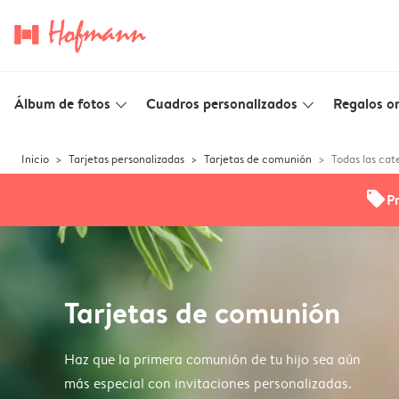
Álbum de fotos
Cuadros personalizados
Regalos or
slim_arrow_down
slim_arrow_down
Inicio
Tarjetas personalizadas
Tarjetas de comunión
Todas las cat
offers
P
Tarjetas de comunión
Haz que la primera comunión de tu hijo sea aún
más especial con invitaciones personalizadas.