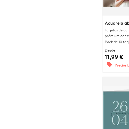
Acuarela a
Tarjetas de ag
prémium con t
Pack de 10 tar
Desde
11,99 €
offers
Precios 