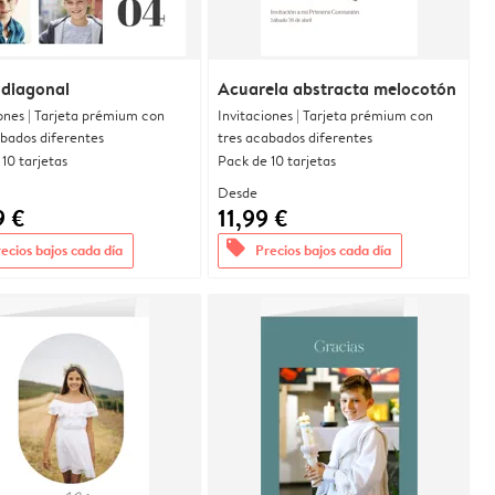
 diagonal
Acuarela abstracta melocotón
ones | Tarjeta prémium con
Invitaciones | Tarjeta prémium con
abados diferentes
tres acabados diferentes
10 tarjetas
Pack de 10 tarjetas
Desde
9 €
11,99 €
offers
ecios bajos cada día
Precios bajos cada día