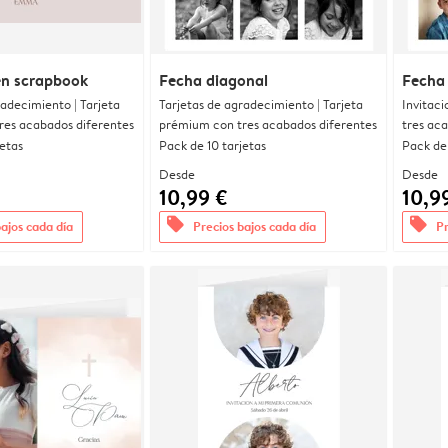
n scrapbook
Fecha diagonal
Fecha
radecimiento | Tarjeta
Tarjetas de agradecimiento | Tarjeta
Invitaci
res acabados diferentes
prémium con tres acabados diferentes
tres ac
jetas
Pack de 10 tarjetas
Pack de 
Desde
Desde
10,99 €
10,9
offers
offers
bajos cada día
Precios bajos cada día
Pr