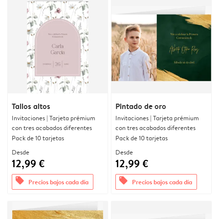
Tallos altos
Pintado de oro
Invitaciones | Tarjeta prémium
Invitaciones | Tarjeta prémium
con tres acabados diferentes
con tres acabados diferentes
Pack de 10 tarjetas
Pack de 10 tarjetas
Desde
Desde
12,99 €
12,99 €
offers
offers
Precios bajos cada día
Precios bajos cada día