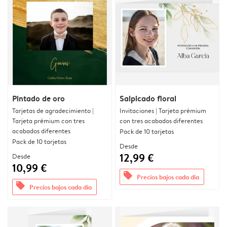
Pintado de oro
Salpicado floral
Tarjetas de agradecimiento |
Invitaciones | Tarjeta prémium
Tarjeta prémium con tres
con tres acabados diferentes
acabados diferentes
Pack de 10 tarjetas
Pack de 10 tarjetas
Desde
12,99 €
Desde
10,99 €
offers
Precios bajos cada día
offers
Precios bajos cada día