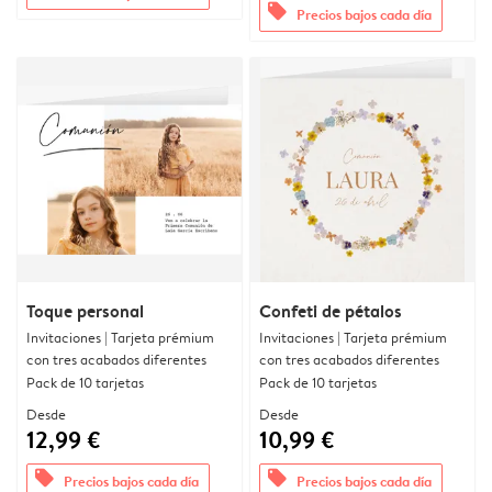
offers
Precios bajos cada día
Toque personal
Confeti de pétalos
Invitaciones | Tarjeta prémium
Invitaciones | Tarjeta prémium
con tres acabados diferentes
con tres acabados diferentes
Pack de 10 tarjetas
Pack de 10 tarjetas
Desde
Desde
12,99 €
10,99 €
offers
offers
Precios bajos cada día
Precios bajos cada día