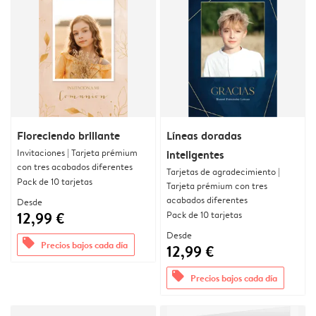
Floreciendo brillante
Líneas doradas
Invitaciones | Tarjeta prémium
inteligentes
con tres acabados diferentes
Tarjetas de agradecimiento |
Pack de 10 tarjetas
Tarjeta prémium con tres
acabados diferentes
Desde
12,99 €
Pack de 10 tarjetas
Desde
offers
Precios bajos cada día
12,99 €
offers
Precios bajos cada día