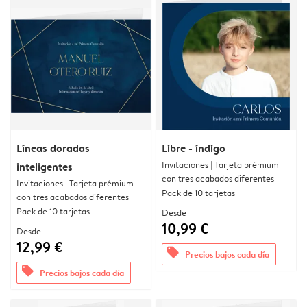
Líneas doradas
Libre - índigo
Invitaciones | Tarjeta prémium
inteligentes
con tres acabados diferentes
Invitaciones | Tarjeta prémium
Pack de 10 tarjetas
con tres acabados diferentes
Pack de 10 tarjetas
Desde
10,99 €
Desde
12,99 €
offers
Precios bajos cada día
offers
Precios bajos cada día