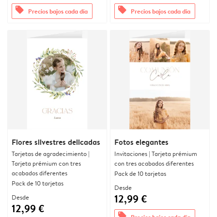
offers
offers
Precios bajos cada día
Precios bajos cada día
Flores silvestres delicadas
Fotos elegantes
Tarjetas de agradecimiento |
Invitaciones | Tarjeta prémium
Tarjeta prémium con tres
con tres acabados diferentes
acabados diferentes
Pack de 10 tarjetas
Pack de 10 tarjetas
Desde
12,99 €
Desde
12,99 €
offers
Precios bajos cada día