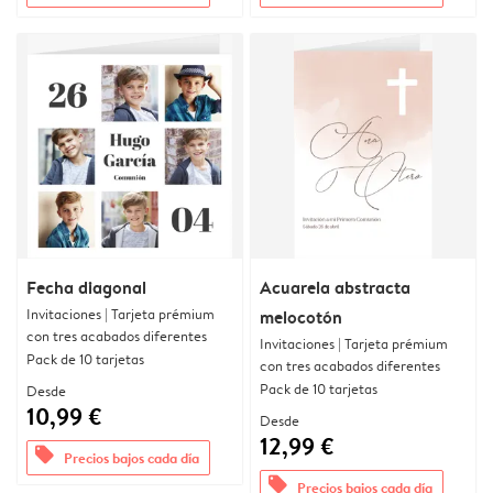
Fecha diagonal
Acuarela abstracta
Invitaciones | Tarjeta prémium
melocotón
con tres acabados diferentes
Invitaciones | Tarjeta prémium
Pack de 10 tarjetas
con tres acabados diferentes
Pack de 10 tarjetas
Desde
10,99 €
Desde
12,99 €
offers
Precios bajos cada día
offers
Precios bajos cada día