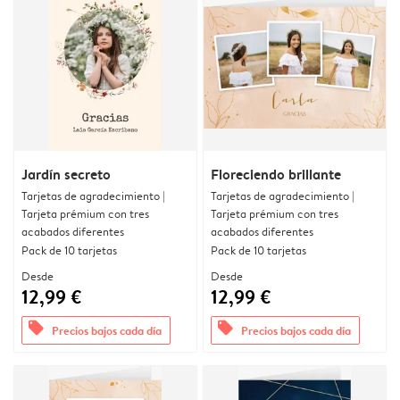
Jardín secreto
Floreciendo brillante
Tarjetas de agradecimiento |
Tarjetas de agradecimiento |
Tarjeta prémium con tres
Tarjeta prémium con tres
acabados diferentes
acabados diferentes
Pack de 10 tarjetas
Pack de 10 tarjetas
Desde
Desde
12,99 €
12,99 €
offers
offers
Precios bajos cada día
Precios bajos cada día