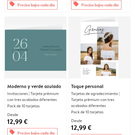
offers
offers
Precios bajos cada día
Precios bajos cada día
Moderno y verde azulado
Toque personal
Invitaciones | Tarjeta prémium
Tarjetas de agradecimiento |
con tres acabados diferentes
Tarjeta prémium con tres
acabados diferentes
Pack de 10 tarjetas
Pack de 10 tarjetas
Desde
12,99 €
Desde
12,99 €
offers
Precios bajos cada día