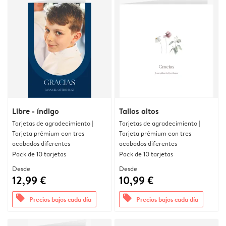
Libre - índigo
Tallos altos
Tarjetas de agradecimiento |
Tarjetas de agradecimiento |
Tarjeta prémium con tres
Tarjeta prémium con tres
acabados diferentes
acabados diferentes
Pack de 10 tarjetas
Pack de 10 tarjetas
Desde
Desde
12,99 €
10,99 €
offers
offers
Precios bajos cada día
Precios bajos cada día