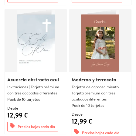
Acuarela abstracta azul
Moderno y terracota
Invitaciones | Tarjeta prémium
Tarjetas de agradecimiento |
con tres acabados diferentes
Tarjeta prémium con tres
acabados diferentes
Pack de 10 tarjetas
Pack de 10 tarjetas
Desde
12,99 €
Desde
12,99 €
offers
Precios bajos cada día
offers
Precios bajos cada día