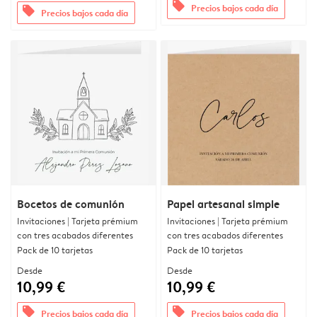
offers
Precios bajos cada día
offers
Precios bajos cada día
Bocetos de comunión
Papel artesanal simple
Invitaciones | Tarjeta prémium
Invitaciones | Tarjeta prémium
con tres acabados diferentes
con tres acabados diferentes
Pack de 10 tarjetas
Pack de 10 tarjetas
Desde
Desde
10,99 €
10,99 €
offers
offers
Precios bajos cada día
Precios bajos cada día