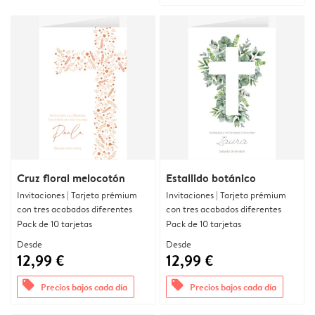
Cruz floral melocotón
Estallido botánico
Invitaciones | Tarjeta prémium
Invitaciones | Tarjeta prémium
con tres acabados diferentes
con tres acabados diferentes
Pack de 10 tarjetas
Pack de 10 tarjetas
Desde
Desde
12,99 €
12,99 €
offers
offers
Precios bajos cada día
Precios bajos cada día