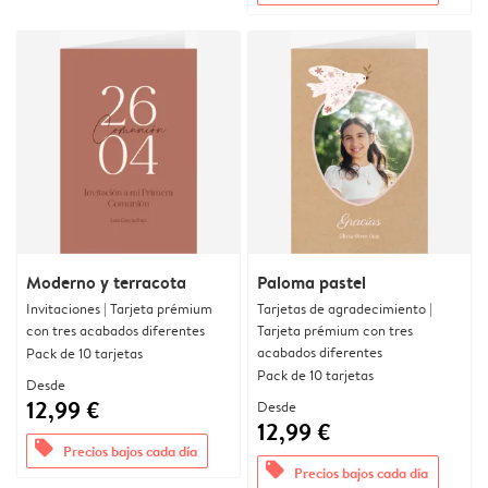
Moderno y terracota
Paloma pastel
Invitaciones | Tarjeta prémium
Tarjetas de agradecimiento |
con tres acabados diferentes
Tarjeta prémium con tres
acabados diferentes
Pack de 10 tarjetas
Pack de 10 tarjetas
Desde
12,99 €
Desde
12,99 €
offers
Precios bajos cada día
offers
Precios bajos cada día