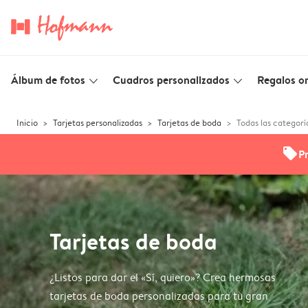
Álbum de fotos
Cuadros personalizados
Regalos or
slim_arrow_down
slim_arrow_down
Inicio
Tarjetas personalizadas
Tarjetas de boda
Todas las categorí
offers
P
Tarjetas de boda
¿Listos para dar el «Sí, quiero»? Crea hermosas
tarjetas de boda personalizadas para tu gran