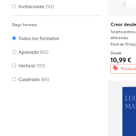
Invitaciones
(93)
Crear desde
Elegir formato
Tarjeta prémi
diferentes
Todos los formatos
Pack de 10 tar
Apaisado
(62)
Desde
10,99 €
Vertical
(151)
offers
Precios 
Cuadrado
(66)