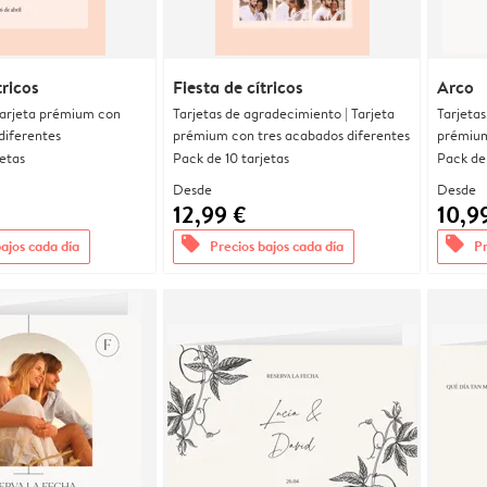
tricos
Fiesta de cítricos
Arco
 Tarjeta prémium con
Tarjetas de agradecimiento | Tarjeta
Tarjetas
diferentes
prémium con tres acabados diferentes
prémium
jetas
Pack de 10 tarjetas
Pack de 
Desde
Desde
12,99 €
10,9
offers
offers
bajos cada día
Precios bajos cada día
Pr