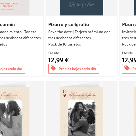
 carmín
Pizarra y caligrafía
Pizarr
radecimiento | Tarjeta
Save the date | Tarjeta prémium con
Invitaci
res acabados diferentes
tres acabados diferentes
tres ac
jetas
Pack de 10 tarjetas
Pack de 
Desde
Desde
12,99 €
12,9
offers
offers
bajos cada día
Precios bajos cada día
Pr