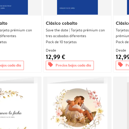
alto
Clásico cobalto
Clásic
 Tarjeta prémium con
Save the date | Tarjeta prémium con
Tarjetas
diferentes
tres acabados diferentes
prémium
jetas
Pack de 10 tarjetas
Pack de 
Desde
Desde
12,99 €
12,9
offers
offers
bajos cada día
Precios bajos cada día
Pr