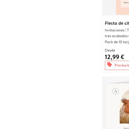
Fiesta de cí
Invitaciones |
tres acabados 
Pack de 10 tar
Desde
12,99 €
offers
Precios 