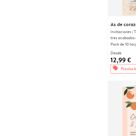
As de cora
Invitaciones |
tres acabados 
Pack de 10 tar
Desde
12,99 €
offers
Precios 