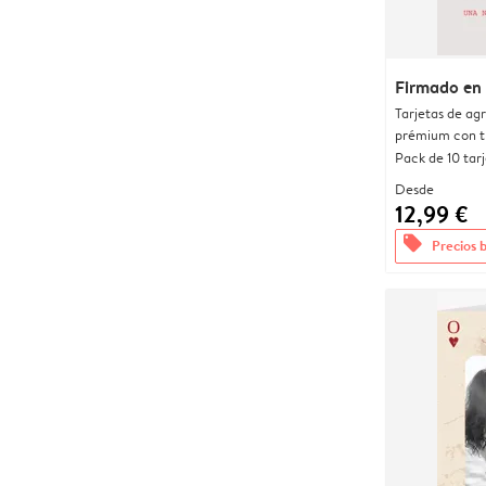
Firmado en
Tarjetas de ag
prémium con t
Pack de 10 tar
Desde
12,99 €
offers
Precios 