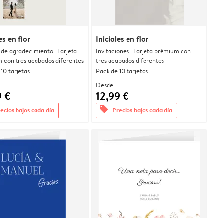
es en flor
Iniciales en flor
 de agradecimiento | Tarjeta
Invitaciones | Tarjeta prémium con
 con tres acabados diferentes
tres acabados diferentes
10 tarjetas
Pack de 10 tarjetas
Desde
9 €
12,99 €
offers
ecios bajos cada día
Precios bajos cada día