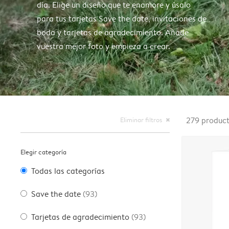
día. Elige un diseño que te enamore y úsalo
para tus tarjetas Save the date, invitaciones de
boda y tarjetas de agradecimiento. Añade
vuestra mejor foto y empieza a crear.
Eliminar filtros
279
produc
close
Elegir categoría
Todas las categorías
Save the date
(93)
Tarjetas de agradecimiento
(93)