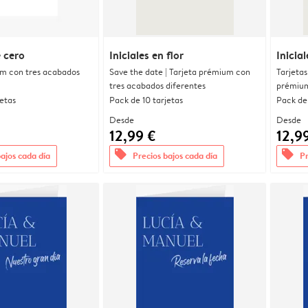
 cero
Iniciales en flor
Inicial
um con tres acabados
Save the date | Tarjeta prémium con
Tarjetas
tres acabados diferentes
prémium
jetas
Pack de 10 tarjetas
Pack de 
Desde
Desde
12,99 €
12,9
offers
offers
bajos cada día
Precios bajos cada día
Pr