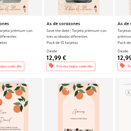
zones
As de corazones
As de 
 Tarjeta prémium con
Save the date | Tarjeta prémium con
Tarjetas
diferentes
tres acabados diferentes
prémium
jetas
Pack de 10 tarjetas
Pack de 
Desde
Desde
12,99 €
12,9
offers
offers
bajos cada día
Precios bajos cada día
Pr