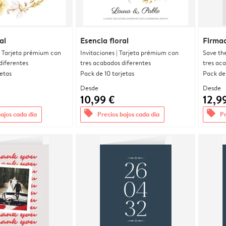
al
Esencia floral
Firma
| Tarjeta prémium con
Invitaciones | Tarjeta prémium con
Save th
diferentes
tres acabados diferentes
tres ac
jetas
Pack de 10 tarjetas
Pack de 
Desde
Desde
10,99 €
12,9
offers
offers
bajos cada día
Precios bajos cada día
Pr