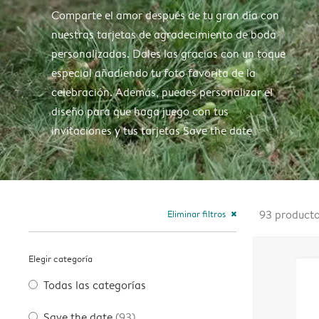
Comparte el amor después de tu gran día con
nuestras tarjetas de agradecimiento de boda
personalizadas. Dales las gracias con un toque
especial añadiendo tu foto favorita de la
celebración. Además, puedes personalizar el
diseño para que haga juego con tus
invitaciones y tus tarjetas Save the date
Eliminar filtros
93
product
close
Elegir categoría
Todas las categorías
Save the date
(93)