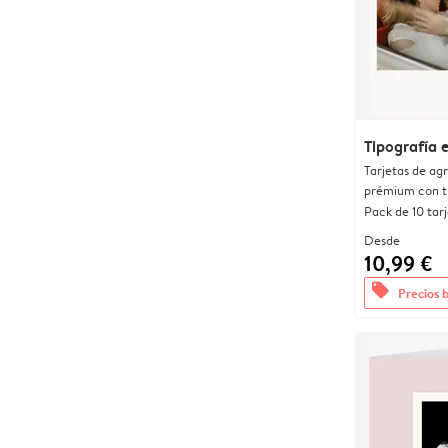
Tipografía 
Tarjetas de ag
prémium con t
Pack de 10 tar
Desde
10,99 €
offers
Precios 