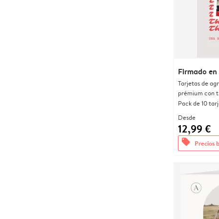
Firmado en
Tarjetas de ag
prémium con t
Pack de 10 tar
Desde
12,99 €
offers
Precios 