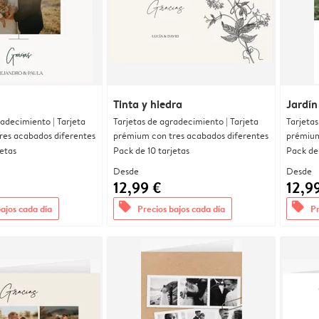
Tinta y hiedra
Jardín
radecimiento | Tarjeta
Tarjetas de agradecimiento | Tarjeta
Tarjetas
res acabados diferentes
prémium con tres acabados diferentes
prémium
jetas
Pack de 10 tarjetas
Pack de 
Desde
Desde
12,99 €
12,9
offers
offers
bajos cada día
Precios bajos cada día
Pr