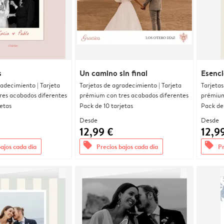
s
Un camino sin final
Esenci
radecimiento | Tarjeta
Tarjetas de agradecimiento | Tarjeta
Tarjetas
res acabados diferentes
prémium con tres acabados diferentes
prémium
jetas
Pack de 10 tarjetas
Pack de 
Desde
Desde
12,99 €
12,9
offers
offers
bajos cada día
Precios bajos cada día
Pr