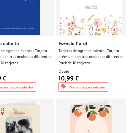
o cobalto
Esencia floral
 de agradecimiento | Tarjeta
Tarjetas de agradecimiento | Tarjeta
 con tres acabados diferentes
prémium con tres acabados diferentes
10 tarjetas
Pack de 10 tarjetas
Desde
9 €
10,99 €
offers
ecios bajos cada día
Precios bajos cada día