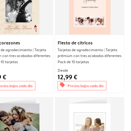
corazones
Fiesta de cítricos
 de agradecimiento | Tarjeta
Tarjetas de agradecimiento | Tarjeta
 con tres acabados diferentes
prémium con tres acabados diferentes
10 tarjetas
Pack de 10 tarjetas
Desde
9 €
12,99 €
offers
ecios bajos cada día
Precios bajos cada día