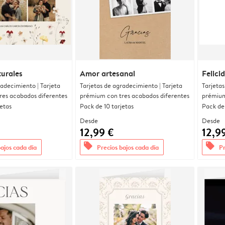
urales
Amor artesanal
Felici
radecimiento | Tarjeta
Tarjetas de agradecimiento | Tarjeta
Tarjetas
res acabados diferentes
prémium con tres acabados diferentes
prémium
jetas
Pack de 10 tarjetas
Pack de 
Desde
Desde
12,99 €
12,9
offers
offers
bajos cada día
Precios bajos cada día
Pr