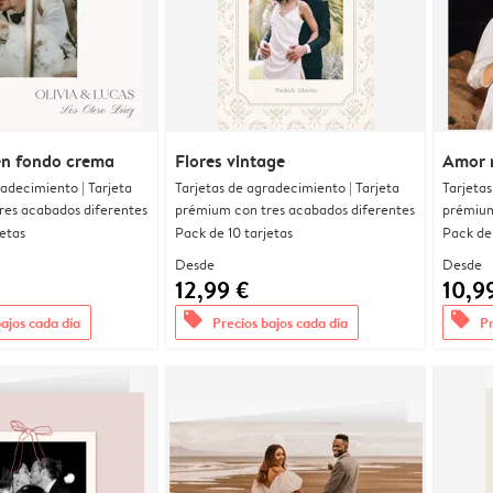
en fondo crema
Flores vintage
Amor 
radecimiento | Tarjeta
Tarjetas de agradecimiento | Tarjeta
Tarjetas
res acabados diferentes
prémium con tres acabados diferentes
prémium
jetas
Pack de 10 tarjetas
Pack de 
Desde
Desde
12,99 €
10,9
offers
offers
bajos cada día
Precios bajos cada día
Pr