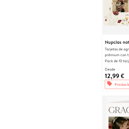
Nupcias nat
Tarjetas de ag
prémium con t
Pack de 10 tar
Desde
12,99 €
offers
Precios 