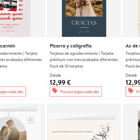
 carmín
Pizarra y caligrafía
As de 
radecimiento | Tarjeta
Tarjetas de agradecimiento | Tarjeta
Tarjetas
res acabados diferentes
prémium con tres acabados diferentes
prémium
jetas
Pack de 10 tarjetas
Pack de 
Desde
Desde
12,99 €
12,9
offers
offers
bajos cada día
Precios bajos cada día
Pr