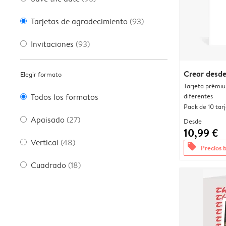
Tarjetas de agradecimiento
(93)
Invitaciones
(93)
Crear desde
Elegir formato
Tarjeta prémi
diferentes
Todos los formatos
Pack de 10 tar
Apaisado
(27)
Desde
10,99 €
Vertical
(48)
offers
Precios 
Cuadrado
(18)