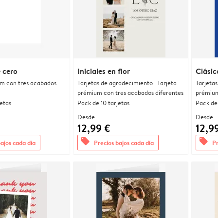
 cero
Iniciales en flor
Clásic
um con tres acabados
Tarjetas de agradecimiento | Tarjeta
Tarjetas
prémium con tres acabados diferentes
prémium
jetas
Pack de 10 tarjetas
Pack de 
Desde
Desde
12,99 €
12,9
offers
offers
bajos cada día
Precios bajos cada día
Pr