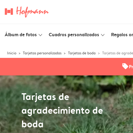
Álbum de fotos
Cuadros personalizados
Regalos or
slim_arrow_down
slim_arrow_down
Inicio
Tarjetas personalizadas
Tarjetas de boda
Tarjetas de agrad
offers
P
Tarjetas de
agradecimiento de
boda