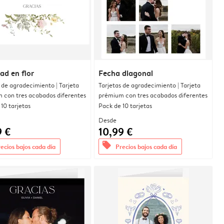
dad en flor
Fecha diagonal
 de agradecimiento | Tarjeta
Tarjetas de agradecimiento | Tarjeta
 con tres acabados diferentes
prémium con tres acabados diferentes
10 tarjetas
Pack de 10 tarjetas
Desde
9 €
10,99 €
offers
ecios bajos cada día
Precios bajos cada día