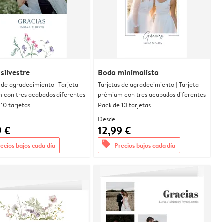
 silvestre
Boda minimalista
 de agradecimiento | Tarjeta
Tarjetas de agradecimiento | Tarjeta
 con tres acabados diferentes
prémium con tres acabados diferentes
10 tarjetas
Pack de 10 tarjetas
Desde
9 €
12,99 €
offers
ecios bajos cada día
Precios bajos cada día