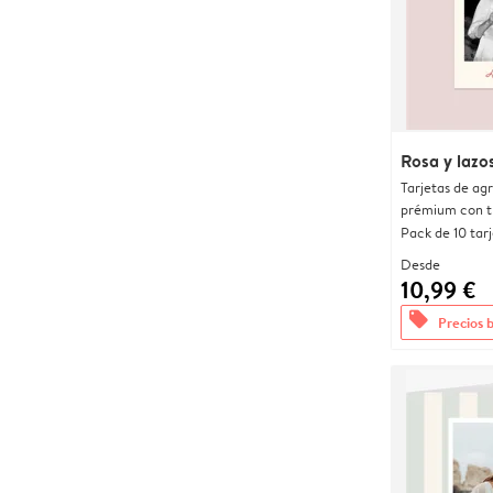
Rosa y lazo
Tarjetas de ag
prémium con t
Pack de 10 tar
Desde
10,99 €
offers
Precios 