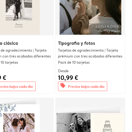
a clásica
Tipografia y fotos
 de agradecimiento | Tarjeta
Tarjetas de agradecimiento | Tarjeta
 con tres acabados diferentes
prémium con tres acabados diferentes
10 tarjetas
Pack de 10 tarjetas
Desde
9 €
10,99 €
offers
ecios bajos cada día
Precios bajos cada día