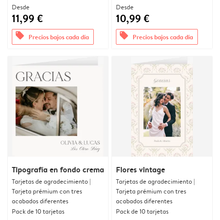
Desde
Desde
11,99 €
10,99 €
offers
offers
Precios bajos cada día
Precios bajos cada día
Tipografía en fondo crema
Flores vintage
Tarjetas de agradecimiento |
Tarjetas de agradecimiento |
Tarjeta prémium con tres
Tarjeta prémium con tres
acabados diferentes
acabados diferentes
Pack de 10 tarjetas
Pack de 10 tarjetas