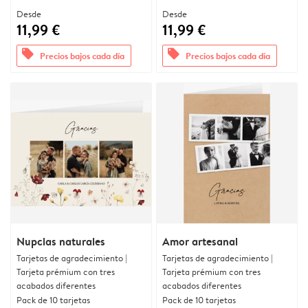
Desde
Desde
11,99 €
11,99 €
offers
offers
Precios bajos cada día
Precios bajos cada día
Nupcias naturales
Amor artesanal
Tarjetas de agradecimiento |
Tarjetas de agradecimiento |
Tarjeta prémium con tres
Tarjeta prémium con tres
acabados diferentes
acabados diferentes
Pack de 10 tarjetas
Pack de 10 tarjetas