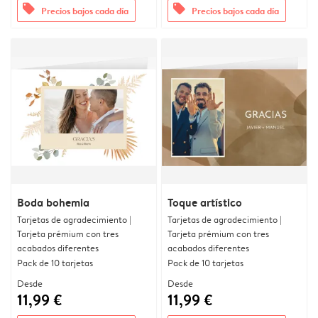
offers
offers
Precios bajos cada día
Precios bajos cada día
Boda bohemia
Toque artístico
Tarjetas de agradecimiento |
Tarjetas de agradecimiento |
Tarjeta prémium con tres
Tarjeta prémium con tres
acabados diferentes
acabados diferentes
Pack de 10 tarjetas
Pack de 10 tarjetas
Desde
Desde
11,99 €
11,99 €