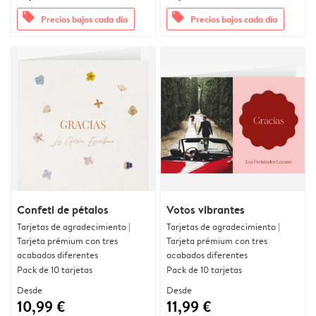
offers
offers
Precios bajos cada día
Precios bajos cada día
Confeti de pétalos
Votos vibrantes
Tarjetas de agradecimiento |
Tarjetas de agradecimiento |
Tarjeta prémium con tres
Tarjeta prémium con tres
acabados diferentes
acabados diferentes
Pack de 10 tarjetas
Pack de 10 tarjetas
Desde
Desde
10,99 €
11,99 €