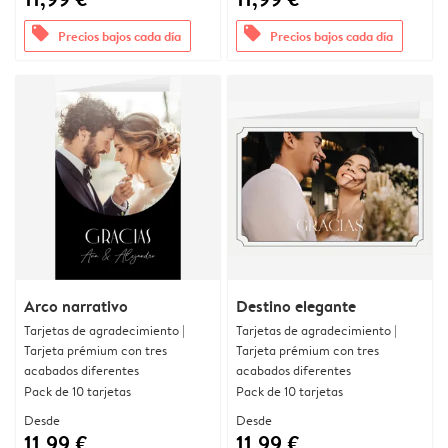
offers
offers
Precios bajos cada día
Precios bajos cada día
Arco narrativo
Destino elegante
Tarjetas de agradecimiento |
Tarjetas de agradecimiento |
Tarjeta prémium con tres
Tarjeta prémium con tres
acabados diferentes
acabados diferentes
Pack de 10 tarjetas
Pack de 10 tarjetas
Desde
Desde
11,99 €
11,99 €