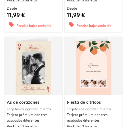
Pack de 10 tarjetas
Pack de 10 tarjetas
Desde
Desde
11,99 €
11,99 €
offers
offers
Precios bajos cada día
Precios bajos cada día
As de corazones
Fiesta de cítricos
Tarjetas de agradecimiento |
Tarjetas de agradecimiento |
Tarjeta prémium con tres
Tarjeta prémium con tres
acabados diferentes
acabados diferentes
Pack de 10 tarjetas
Pack de 10 tarjetas