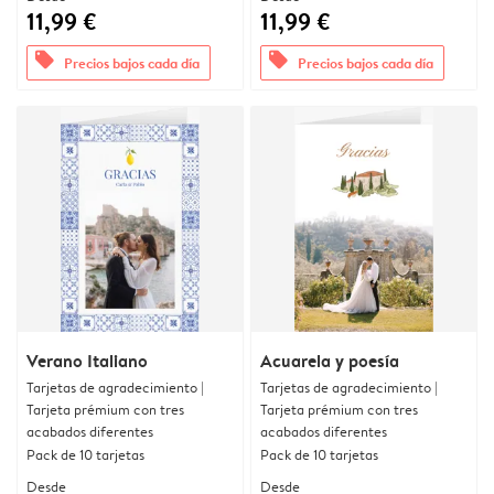
11,99 €
11,99 €
offers
offers
Precios bajos cada día
Precios bajos cada día
Verano Italiano
Acuarela y poesía
Tarjetas de agradecimiento |
Tarjetas de agradecimiento |
Tarjeta prémium con tres
Tarjeta prémium con tres
acabados diferentes
acabados diferentes
Pack de 10 tarjetas
Pack de 10 tarjetas
Desde
Desde