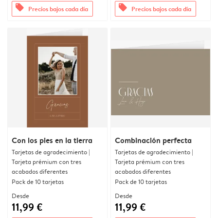
offers
offers
Precios bajos cada día
Precios bajos cada día
Con los pies en la tierra
Combinación perfecta
Tarjetas de agradecimiento |
Tarjetas de agradecimiento |
Tarjeta prémium con tres
Tarjeta prémium con tres
acabados diferentes
acabados diferentes
Pack de 10 tarjetas
Pack de 10 tarjetas
Desde
Desde
11,99 €
11,99 €