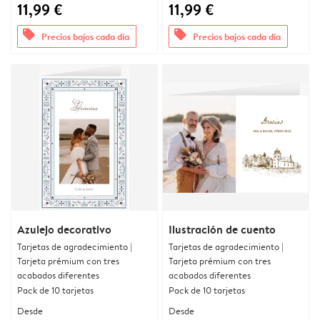
11,99 €
11,99 €
offers
offers
Precios bajos cada día
Precios bajos cada día
Azulejo decorativo
Ilustración de cuento
Tarjetas de agradecimiento |
Tarjetas de agradecimiento |
Tarjeta prémium con tres
Tarjeta prémium con tres
acabados diferentes
acabados diferentes
Pack de 10 tarjetas
Pack de 10 tarjetas
Desde
Desde