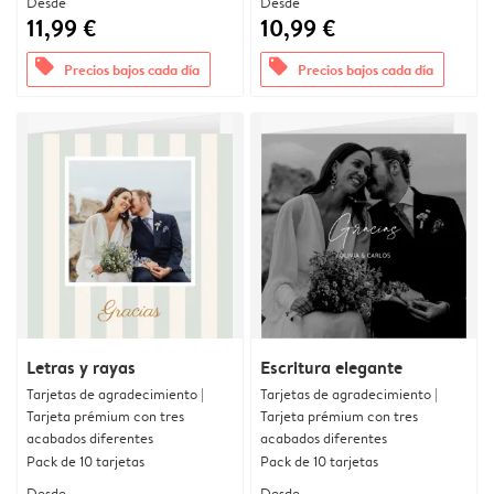
Desde
Desde
11,99 €
10,99 €
offers
offers
Precios bajos cada día
Precios bajos cada día
Letras y rayas
Escritura elegante
Tarjetas de agradecimiento |
Tarjetas de agradecimiento |
Tarjeta prémium con tres
Tarjeta prémium con tres
acabados diferentes
acabados diferentes
Pack de 10 tarjetas
Pack de 10 tarjetas
Desde
Desde