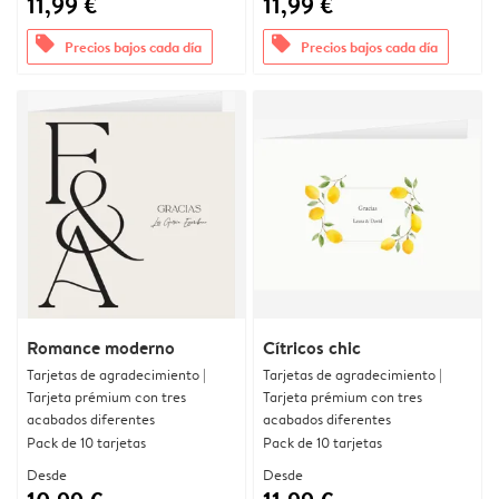
11,99 €
11,99 €
offers
offers
Precios bajos cada día
Precios bajos cada día
Romance moderno
Cítricos chic
Tarjetas de agradecimiento |
Tarjetas de agradecimiento |
Tarjeta prémium con tres
Tarjeta prémium con tres
acabados diferentes
acabados diferentes
Pack de 10 tarjetas
Pack de 10 tarjetas
Desde
Desde