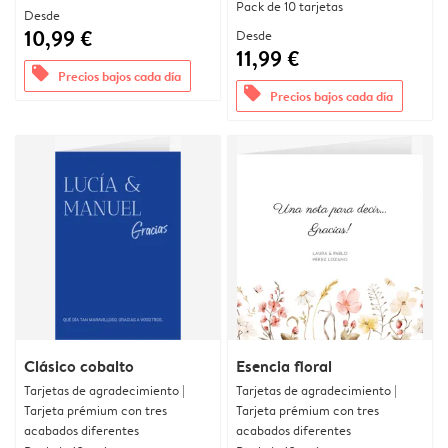
Pack de 10 tarjetas
Desde
10,99 €
Desde
11,99 €
offers
Precios bajos cada día
offers
Precios bajos cada día
Clásico cobalto
Esencia floral
Tarjetas de agradecimiento |
Tarjetas de agradecimiento |
Tarjeta prémium con tres
Tarjeta prémium con tres
acabados diferentes
acabados diferentes