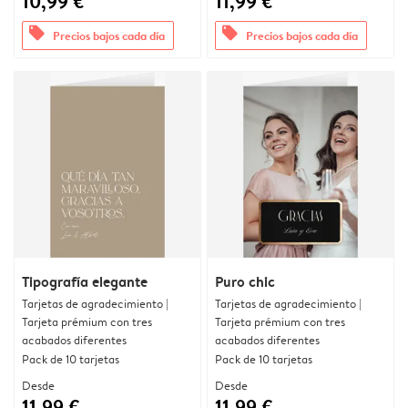
10,99 €
11,99 €
offers
offers
Precios bajos cada día
Precios bajos cada día
Tipografía elegante
Puro chic
Tarjetas de agradecimiento |
Tarjetas de agradecimiento |
Tarjeta prémium con tres
Tarjeta prémium con tres
acabados diferentes
acabados diferentes
Pack de 10 tarjetas
Pack de 10 tarjetas
Desde
Desde
11,99 €
11,99 €