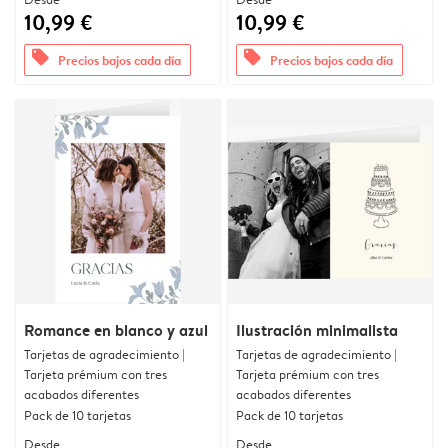
10,99 €
10,99 €
offers
offers
Precios bajos cada día
Precios bajos cada día
Romance en blanco y azul
Ilustración minimalista
Tarjetas de agradecimiento |
Tarjetas de agradecimiento |
Tarjeta prémium con tres
Tarjeta prémium con tres
acabados diferentes
acabados diferentes
Pack de 10 tarjetas
Pack de 10 tarjetas
Desde
Desde