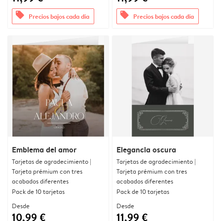
offers
offers
Precios bajos cada día
Precios bajos cada día
Emblema del amor
Elegancia oscura
Tarjetas de agradecimiento |
Tarjetas de agradecimiento |
Tarjeta prémium con tres
Tarjeta prémium con tres
acabados diferentes
acabados diferentes
Pack de 10 tarjetas
Pack de 10 tarjetas
Desde
Desde
10,99 €
11,99 €