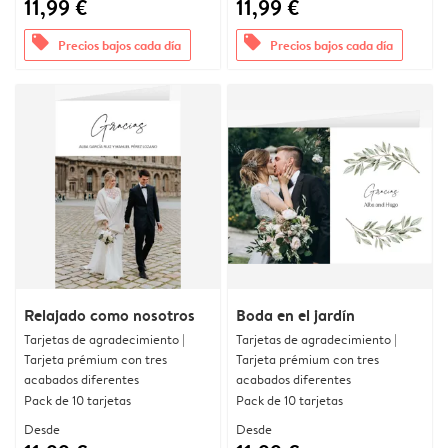
11,99 €
11,99 €
offers
offers
Precios bajos cada día
Precios bajos cada día
Relajado como nosotros
Boda en el jardín
Tarjetas de agradecimiento |
Tarjetas de agradecimiento |
Tarjeta prémium con tres
Tarjeta prémium con tres
acabados diferentes
acabados diferentes
Pack de 10 tarjetas
Pack de 10 tarjetas
Desde
Desde