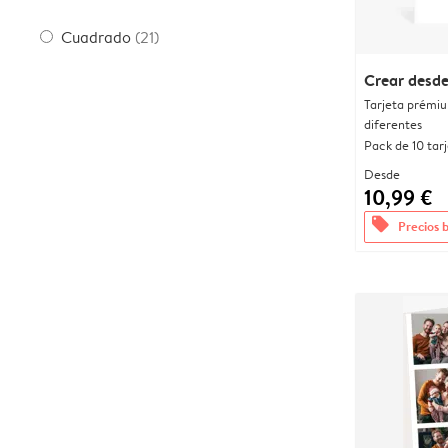
Cuadrado
(21)
Crear desde
Tarjeta prémi
diferentes
Pack de 10 tar
Desde
10,99 €
offers
Precios 