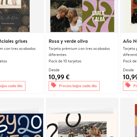
iciales grises
Rosa y verde oliva
Año N
um con tres acabados
Tarjeta prémium con tres acabados
Tarjeta
diferentes
diferen
jetas
Pack de 10 tarjetas
Pack de 
Desde
Desde
10,99 €
10,9
offers
offers
bajos cada día
Precios bajos cada día
Pr