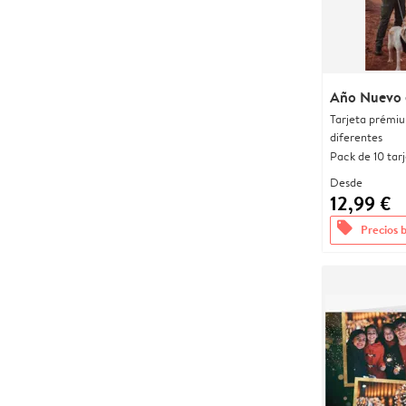
Año Nuevo 
Tarjeta prémi
diferentes
Pack de 10 tar
Desde
12,99 €
offers
Precios 