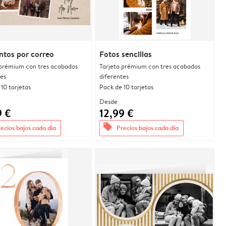
tos por correo
Fotos sencillas
 prémium con tres acabados
Tarjeta prémium con tres acabados
tes
diferentes
10 tarjetas
Pack de 10 tarjetas
Desde
9 €
12,99 €
offers
ecios bajos cada día
Precios bajos cada día