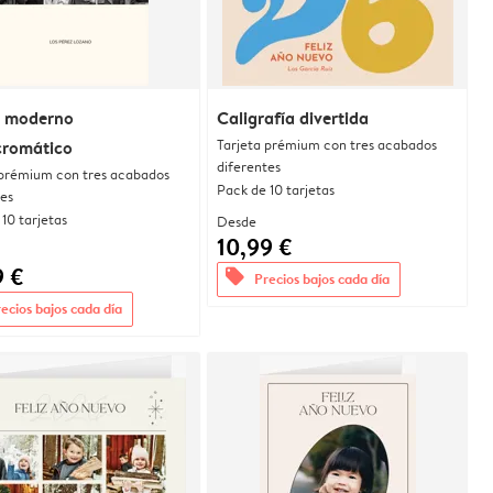
 moderno
Caligrafía divertida
Tarjeta prémium con tres acabados
romático
diferentes
 prémium con tres acabados
Pack de 10 tarjetas
tes
10 tarjetas
Desde
10,99 €
9 €
offers
Precios bajos cada día
ecios bajos cada día