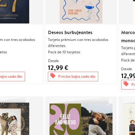
Deseos burbujeantes
Marco
um con tres acabados
Tarjeta prémium con tres acabados
monoc
diferentes
Tarjeta
jetas
Pack de 10 tarjetas
diferen
Pack de 
Desde
12,99 €
Desde
12,9
offers
bajos cada día
Precios bajos cada día
offers
Pr