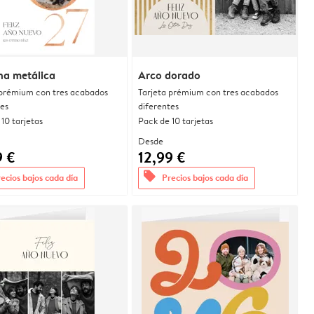
na metálica
Arco dorado
 prémium con tres acabados
Tarjeta prémium con tres acabados
tes
diferentes
10 tarjetas
Pack de 10 tarjetas
Desde
9 €
12,99 €
offers
ecios bajos cada día
Precios bajos cada día