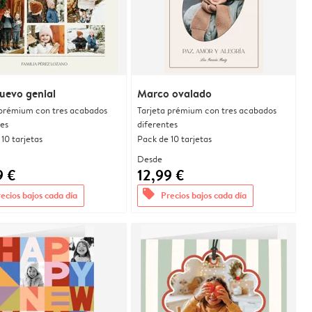
uevo genial
Marco ovalado
 prémium con tres acabados
Tarjeta prémium con tres acabados
tes
diferentes
10 tarjetas
Pack de 10 tarjetas
Desde
9 €
12,99 €
offers
ecios bajos cada día
Precios bajos cada día