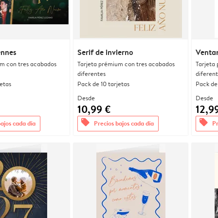
ennes
Serif de invierno
Venta
um con tres acabados
Tarjeta prémium con tres acabados
Tarjeta
diferentes
diferen
jetas
Pack de 10 tarjetas
Pack de 
Desde
Desde
10,99 €
12,9
offers
offers
bajos cada día
Precios bajos cada día
Pr