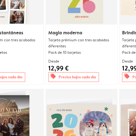
nstantáneas
Magia moderna
Brindi
um con tres acabados
Tarjeta prémium con tres acabados
Tarjeta
diferentes
diferen
jetas
Pack de 10 tarjetas
Pack de 
Desde
Desde
12,99 €
12,9
offers
offers
bajos cada día
Precios bajos cada día
Pr