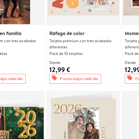
en familia
Ráfaga de color
Momen
um con tres acabados
Tarjeta prémium con tres acabados
Tarjeta
diferentes
diferen
jetas
Pack de 10 tarjetas
Pack de 
Desde
Desde
12,99 €
12,9
offers
offers
bajos cada día
Precios bajos cada día
Pr