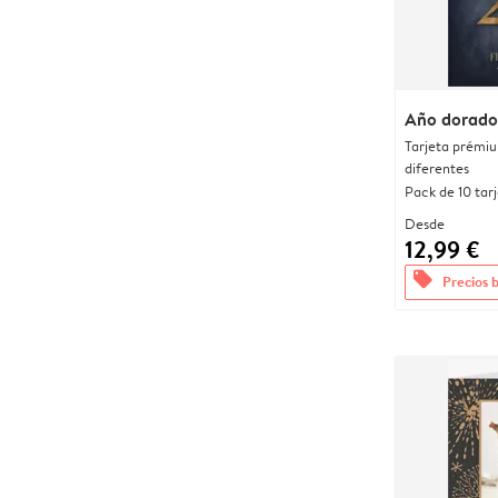
Año dorado
Tarjeta prémi
diferentes
Pack de 10 tar
Desde
12,99 €
offers
Precios 