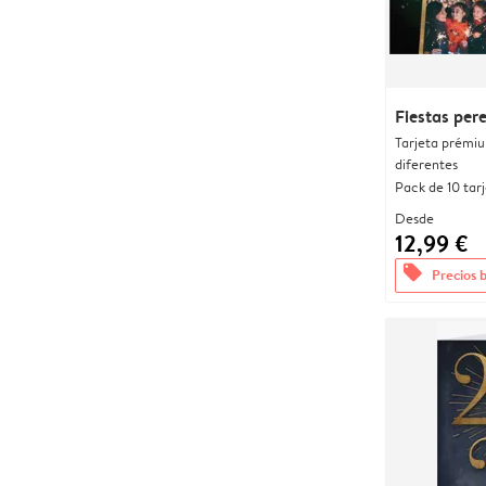
Fiestas per
Tarjeta prémi
diferentes
Pack de 10 tar
Desde
12,99 €
offers
Precios 