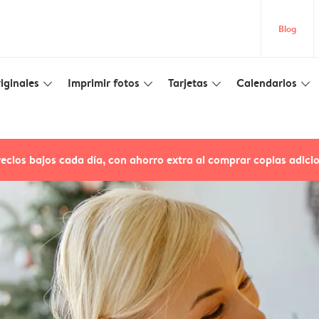
Blog
iginales
Imprimir fotos
Tarjetas
Calendarios
slim_arrow_down
slim_arrow_down
slim_arrow_down
slim_arrow_down
recios bajos cada día, con ahorro extra al comprar copias adici