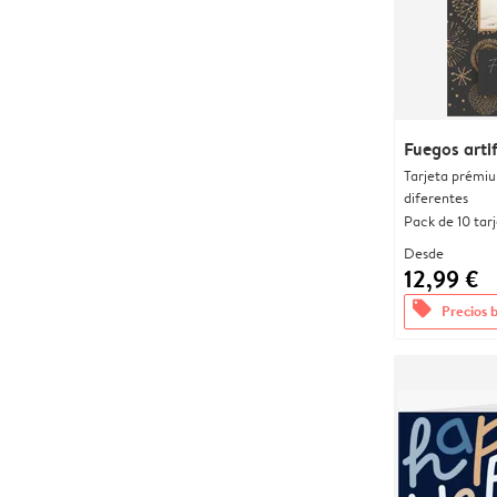
Fuegos artif
Tarjeta prémi
diferentes
Pack de 10 tar
Desde
12,99 €
offers
Precios 