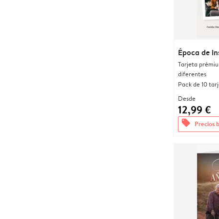
Época de i
Tarjeta prémi
diferentes
Pack de 10 tar
Desde
12,99 €
offers
Precios 