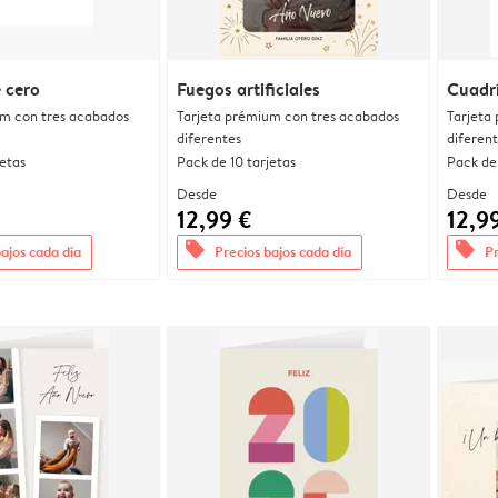
 cero
Fuegos artificiales
Cuadrí
um con tres acabados
Tarjeta prémium con tres acabados
Tarjeta
diferentes
diferen
jetas
Pack de 10 tarjetas
Pack de 
Desde
Desde
12,99 €
12,9
offers
offers
bajos cada día
Precios bajos cada día
Pr