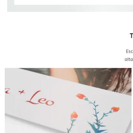
T
Esc
alt