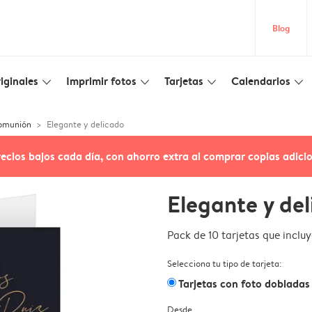
Blog
iginales
Imprimir fotos
Tarjetas
Calendarios
slim_arrow_down
slim_arrow_down
slim_arrow_down
slim_arrow_down
comunión
Elegante y delicado
recios bajos cada día, con ahorro extra al comprar copias adici
Elegante y de
Pack de 10 tarjetas que inclu
Selecciona tu tipo de tarjeta:
Tarjetas con foto dobladas
Desde