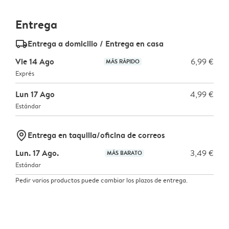
Entrega
delivery_standard_v2
Entrega a domicilio / Entrega en casa
Vie 14 Ago
6,99 €
MÁS RÁPIDO
Exprés
Lun 17 Ago
4,99 €
Estándar
marker-pin
Entrega en taquilla/oficina de correos
Lun. 17 Ago.
3,49 €
MÁS BARATO
Estándar
Pedir varios productos puede cambiar los plazos de entrega.