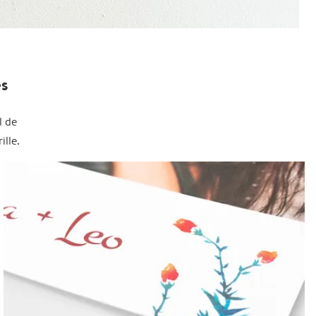
es
l de
lle.