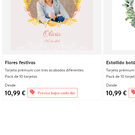
Flores festivas
Estallido bot
Tarjeta prémium con tres acabados diferentes
Tarjeta prémium 
Pack de 10 tarjetas
Pack de 10 tarjet
Desde
Desde
10,99 €
10,99 €
offers
offe
Precios bajos cada día