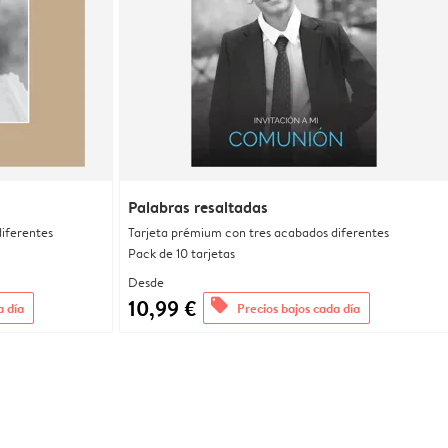
Palabras resaltadas
iferentes
Tarjeta prémium con tres acabados diferentes
Pack de 10 tarjetas
Desde
10,99 €
offers
a día
Precios bajos cada día