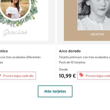
ánico
Arco dorado
con tres acabados diferentes
Tarjeta prémium con tres acabados d
as
Pack de 10 tarjetas
Desde
10,99 €
rs
offers
Precios bajos cada día
Precios bajos cad
Más tarjetas