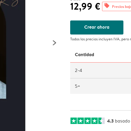
12,99 €
offers
Precios baj
Crear ahora
Todos los precios incluyen IVA, pero
Cantidad
2-4
5+
4.3
basado