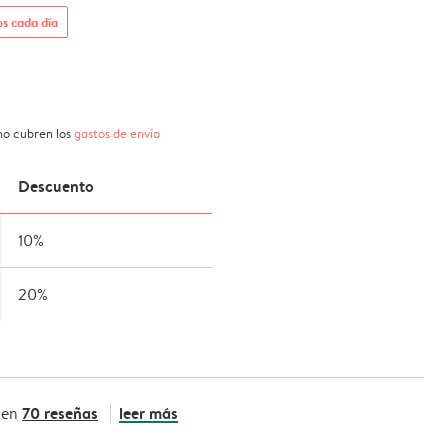
os cada día
 no cubren los
gastos de envío
Descuento
10%
20%
70 reseñas
leer más
 en