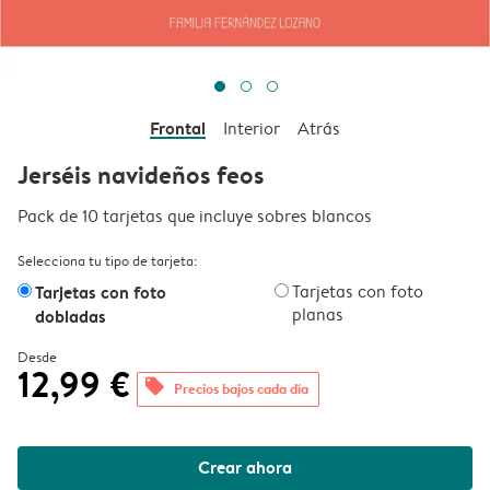
Frontal
Interior
Atrás
Jerséis navideños feos
Pack de 10 tarjetas que incluye sobres blancos
Selecciona tu tipo de tarjeta:
Tarjetas con foto
Tarjetas con foto
planas
dobladas
Desde
12,99 €
offers
Precios bajos cada día
Crear ahora