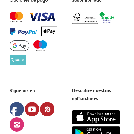
Síguenos en
Descubre nuestras
aplicaciones
facebook
youtube
pinterest
instagram