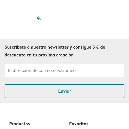
filled-pagination
outlined-paginatio
outlined-paginat
outlined-pagin
outlined-pag
outlined-p
Suscríbete a nuestra newsletter y consigue 5 € de
descuento en tu próxima creación
Enviar
Productos
Favoritos