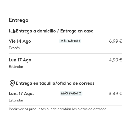
Entrega
delivery_standard_v2
Entrega a domicilio / Entrega en casa
Vie 14 Ago
6,99 €
MÁS RÁPIDO
Exprés
Lun 17 Ago
4,99 €
Estándar
marker-pin
Entrega en taquilla/oficina de correos
Lun. 17 Ago.
3,49 €
MÁS BARATO
Estándar
Pedir varios productos puede cambiar los plazos de entrega.