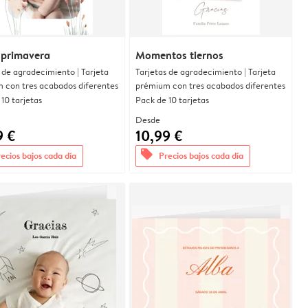
 primavera
Momentos tiernos
 de agradecimiento | Tarjeta
Tarjetas de agradecimiento | Tarjeta
 con tres acabados diferentes
prémium con tres acabados diferentes
10 tarjetas
Pack de 10 tarjetas
Desde
9 €
10,99 €
offers
ecios bajos cada día
Precios bajos cada día