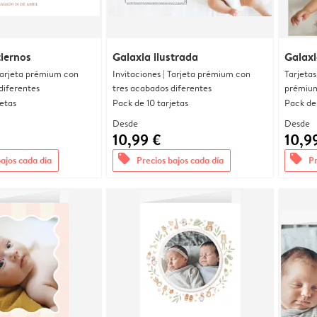
iernos
Galaxia ilustrada
Galaxi
 Tarjeta prémium con
Invitaciones | Tarjeta prémium con
Tarjetas
diferentes
tres acabados diferentes
prémium
jetas
Pack de 10 tarjetas
Pack de 
Desde
Desde
10,99 €
10,9
offers
offers
bajos cada día
Precios bajos cada día
Pr