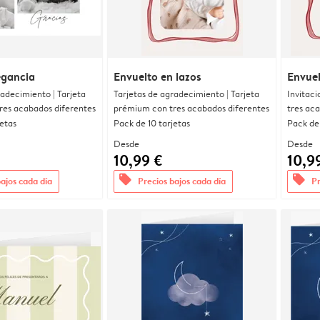
egancia
Envuelto en lazos
Envuel
radecimiento | Tarjeta
Tarjetas de agradecimiento | Tarjeta
Invitaci
res acabados diferentes
prémium con tres acabados diferentes
tres ac
jetas
Pack de 10 tarjetas
Pack de 
Desde
Desde
10,99 €
10,9
offers
offers
bajos cada día
Precios bajos cada día
Pr