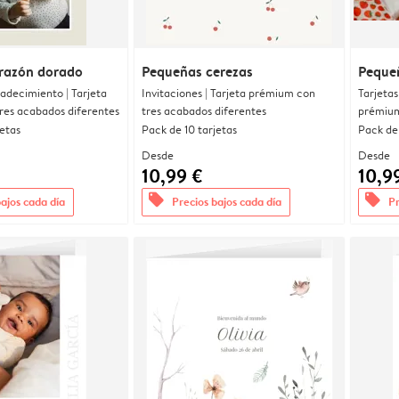
razón dorado
Pequeñas cerezas
Peque
radecimiento | Tarjeta
Invitaciones | Tarjeta prémium con
Tarjetas
res acabados diferentes
tres acabados diferentes
prémium
jetas
Pack de 10 tarjetas
Pack de 
Desde
Desde
10,99 €
10,9
offers
offers
bajos cada día
Precios bajos cada día
Pr