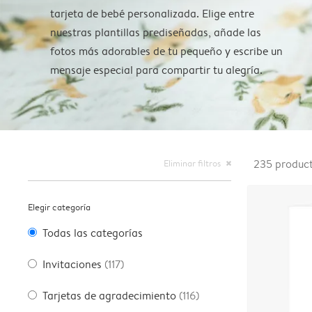
tarjeta de bebé personalizada. Elige entre
nuestras plantillas prediseñadas, añade las
fotos más adorables de tu pequeño y escribe un
mensaje especial para compartir tu alegría.
Eliminar filtros
235
produc
close
Elegir categoría
Todas las categorías
Invitaciones
(117)
Tarjetas de agradecimiento
(116)