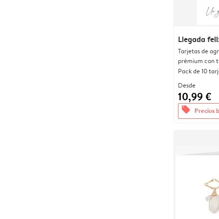
Llegada feli
Tarjetas de ag
prémium con t
Pack de 10 tar
Desde
10,99 €
offers
Precios 