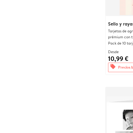
Sello y raya
Tarjetas de ag
prémium con t
Pack de 10 tar
Desde
10,99 €
offers
Precios 