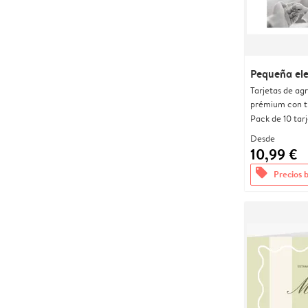
Pequeña el
Tarjetas de ag
prémium con t
Pack de 10 tar
Desde
10,99 €
offers
Precios 