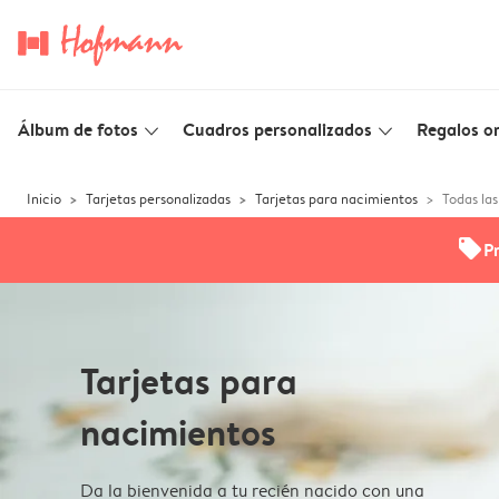
Álbum de fotos
Cuadros personalizados
Regalos or
slim_arrow_down
slim_arrow_down
Inicio
Tarjetas personalizadas
Tarjetas para nacimientos
Todas las
offers
P
Tarjetas para
nacimientos
Da la bienvenida a tu recién nacido con una