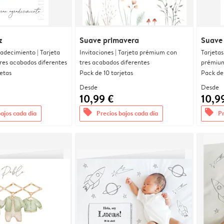
z
Suave primavera
Suave
radecimiento | Tarjeta
Invitaciones | Tarjeta prémium con
Tarjetas
res acabados diferentes
tres acabados diferentes
prémium
jetas
Pack de 10 tarjetas
Pack de 
Desde
Desde
10,99 €
10,9
offers
offers
bajos cada día
Precios bajos cada día
Pr