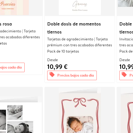
s rosa
Doble dosis de momentos
Doble
radecimiento | Tarjeta
tiernos
tierno
res acabados diferentes
Tarjetas de agradecimiento | Tarjeta
Invitaci
jetas
prémium con tres acabados diferentes
tres ac
Pack de 10 tarjetas
Pack de 
Desde
Desde
10,99 €
10,9
bajos cada día
offers
offers
Precios bajos cada día
Pr