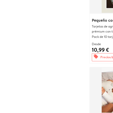
Pequeño co
Tarjetas de ag
prémium con t
Pack de 10 tar
Desde
10,99 €
offers
Precios 