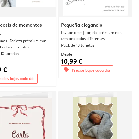
 dosis de momentos
Pequeña elegancia
Invitaciones | Tarjeta prémium con
s
tres acabados diferentes
ones | Tarjeta prémium con
Pack de 10 tarjetas
abados diferentes
10 tarjetas
Desde
10,99 €
9 €
offers
Precios bajos cada día
ecios bajos cada día