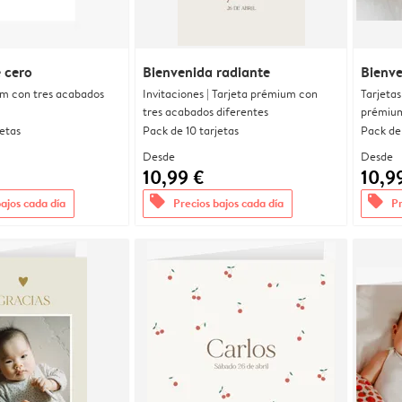
 cero
Bienvenida radiante
Bienve
um con tres acabados
Invitaciones | Tarjeta prémium con
Tarjetas
tres acabados diferentes
prémium
jetas
Pack de 10 tarjetas
Pack de 
Desde
Desde
10,99 €
10,9
offers
offers
bajos cada día
Precios bajos cada día
Pr