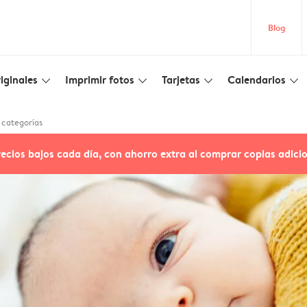
Blog
iginales
Imprimir fotos
Tarjetas
Calendarios
slim_arrow_down
slim_arrow_down
slim_arrow_down
slim_arrow_down
 categorías
recios bajos cada día, con ahorro extra al comprar copias adici