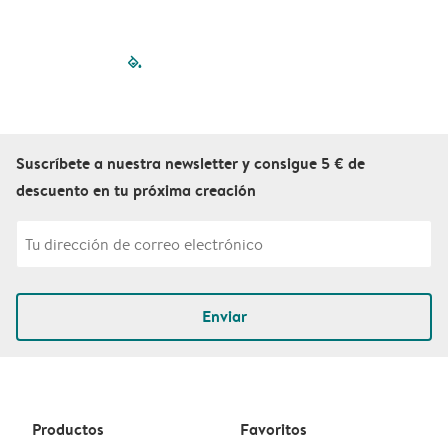
filled-pagination
outlined-paginatio
outlined-paginat
outlined-pagin
outlined-pag
outlined-p
Suscríbete a nuestra newsletter y consigue 5 € de
descuento en tu próxima creación
Enviar
Productos
Favoritos