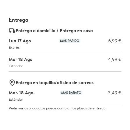
Entrega
delivery_standard_v2
Entrega a domicilio / Entrega en casa
Lun 17 Ago
6,99 €
MÁS RÁPIDO
Exprés
Mar 18 Ago
4,99 €
Estándar
marker-pin
Entrega en taquilla/oficina de correos
Mar. 18 Ago.
3,49 €
MÁS BARATO
Estándar
Pedir varios productos puede cambiar los plazos de entrega.