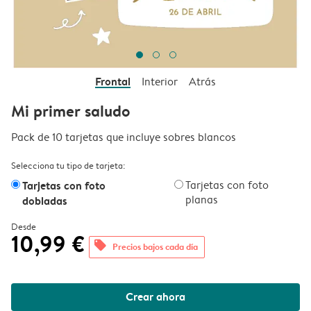
Frontal
Interior
Atrás
Mi primer saludo
Pack de 10 tarjetas que incluye sobres blancos
Selecciona tu tipo de tarjeta:
Tarjetas con foto
Tarjetas con foto
planas
dobladas
Desde
10,99 €
offers
Precios bajos cada día
Crear ahora