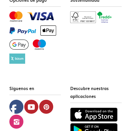
Síguenos en
Descubre nuestras
aplicaciones
facebook
youtube
pinterest
instagram