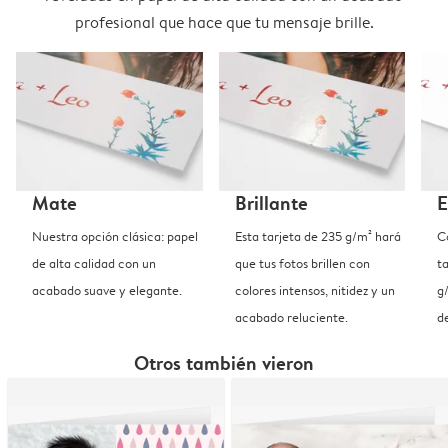
profesional que hace que tu mensaje brille.
Mate
Brillante
E
Nuestra opción clásica: papel
Esta tarjeta de 235 g/m² hará
C
de alta calidad con un
que tus fotos brillen con
t
acabado suave y elegante.
colores intensos, nitidez y un
g
acabado reluciente.
d
Otros también vieron