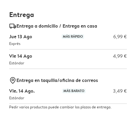
Entrega
delivery_standard_v2
Entrega a domicilio / Entrega en casa
Jue 13 Ago
6,99 €
MÁS RÁPIDO
Exprés
Vie 14 Ago
4,99 €
Estándar
marker-pin
Entrega en taquilla/oficina de correos
Vie. 14 Ago.
3,49 €
MÁS BARATO
Estándar
Pedir varios productos puede cambiar los plazos de entrega.