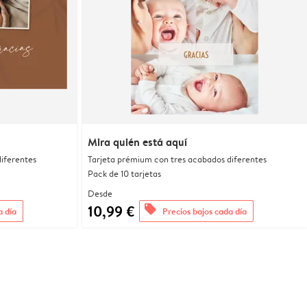
Mira quién está aquí
iferentes
Tarjeta prémium con tres acabados diferentes
Pack de 10 tarjetas
Desde
10,99 €
offers
a día
Precios bajos cada día