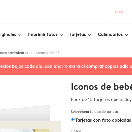
Blog
iginales
Imprimir fotos
Tarjetas
Calendarios
slim_arrow_down
slim_arrow_down
slim_arrow_down
slim_arrow_down
 para nacimientos
Iconos de bebé
recios bajos cada día, con ahorro extra al comprar copias adici
Iconos de beb
Pack de 10 tarjetas que inclu
Selecciona tu tipo de tarjeta:
Tarjetas con foto dobladas
Desde