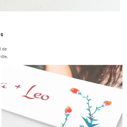
es
l de
lle.