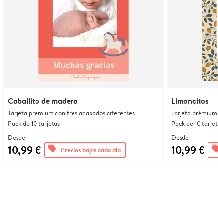
Caballito de madera
Limoncitos
Tarjeta prémium con tres acabados diferentes
Tarjeta prémium 
Pack de 10 tarjetas
Pack de 10 tarjet
Desde
Desde
10,99 €
10,99 €
offers
offe
Precios bajos cada día