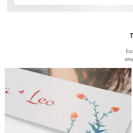
T
Esc
alt