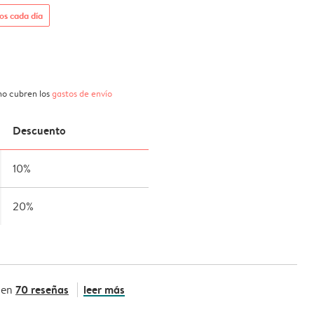
os cada día
 no cubren los
gastos de envío
Descuento
10%
20%
70 reseñas
leer más
 en