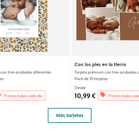
Con los pies en la tierra
con tres acabados diferentes
Tarjeta prémium con tres acabados d
as
Pack de 10 tarjetas
Desde
10,99 €
rs
offers
Precios bajos cada día
Precios bajos cad
Más tarjetas