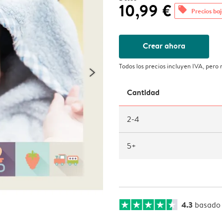
10,99 €
offers
Precios baj
Crear ahora
Todos los precios incluyen IVA, pero
Cantidad
2-4
5+
4.3
basado