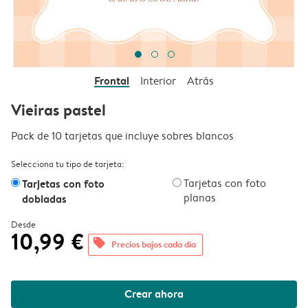
Frontal
Interior
Atrás
Vieiras pastel
Pack de 10 tarjetas que incluye sobres blancos
Selecciona tu tipo de tarjeta:
Tarjetas con foto
Tarjetas con foto
planas
dobladas
Desde
10,99 €
offers
Precios bajos cada día
Crear ahora