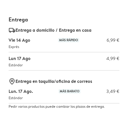
Entrega
delivery_standard_v2
Entrega a domicilio / Entrega en casa
Vie 14 Ago
6,99 €
MÁS RÁPIDO
Exprés
Lun 17 Ago
4,99 €
Estándar
marker-pin
Entrega en taquilla/oficina de correos
Lun. 17 Ago.
3,49 €
MÁS BARATO
Estándar
Pedir varios productos puede cambiar los plazos de entrega.