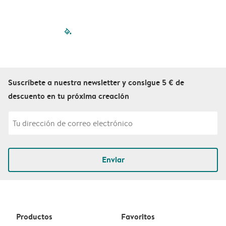
filled-pagination
outlined-paginatio
outlined-paginat
outlined-pagin
outlined-pag
outlined-p
Suscríbete a nuestra newsletter y consigue 5 € de
descuento en tu próxima creación
Enviar
Productos
Favoritos