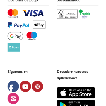
Síguenos en
Descubre nuestras
aplicaciones
facebook
youtube
pinterest
instagram