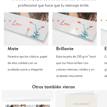
profesional que hace que tu mensaje brille.
Mate
Brillante
E
Nuestra opción clásica: papel
Esta tarjeta de 235 g/m² hará
C
de alta calidad con un
que tus fotos brillen con
t
acabado suave y elegante.
colores intensos, nitidez y un
g
acabado reluciente.
d
Otros también vieron