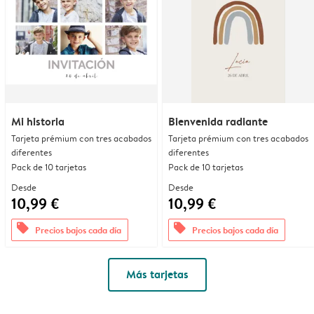
Mi historia
Bienvenida radiante
Tarjeta prémium con tres acabados
Tarjeta prémium con tres acabados
diferentes
diferentes
Pack de 10 tarjetas
Pack de 10 tarjetas
Desde
Desde
10,99 €
10,99 €
offers
offers
Precios bajos cada día
Precios bajos cada día
Más tarjetas