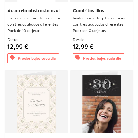
Acuarela abstracta azul
Cuadritos lilas
Invitaciones | Tarjeta prémium
Invitaciones | Tarjeta prémium
con tres acabados diferentes
con tres acabados diferentes
Pack de 10 tarjetas
Pack de 10 tarjetas
Desde
Desde
12,99 €
12,99 €
offers
offers
Precios bajos cada día
Precios bajos cada día