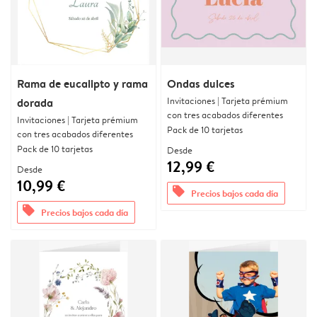
Rama de eucalipto y rama
Ondas dulces
Invitaciones | Tarjeta prémium
dorada
con tres acabados diferentes
Invitaciones | Tarjeta prémium
Pack de 10 tarjetas
con tres acabados diferentes
Pack de 10 tarjetas
Desde
12,99 €
Desde
10,99 €
offers
Precios bajos cada día
offers
Precios bajos cada día