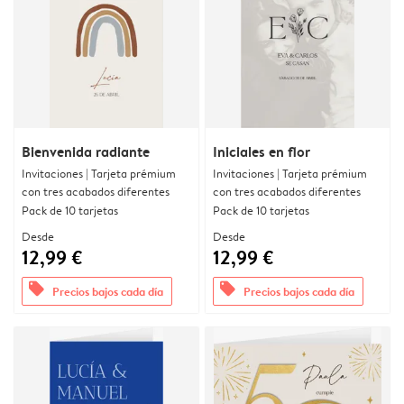
Bienvenida radiante
Iniciales en flor
Invitaciones | Tarjeta prémium
Invitaciones | Tarjeta prémium
con tres acabados diferentes
con tres acabados diferentes
Pack de 10 tarjetas
Pack de 10 tarjetas
Desde
Desde
12,99 €
12,99 €
offers
offers
Precios bajos cada día
Precios bajos cada día