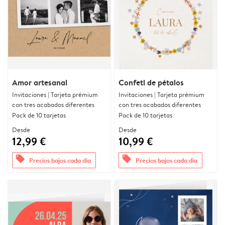
Amor artesanal
Confeti de pétalos
Invitaciones | Tarjeta prémium
Invitaciones | Tarjeta prémium
con tres acabados diferentes
con tres acabados diferentes
Pack de 10 tarjetas
Pack de 10 tarjetas
Desde
Desde
12,99 €
10,99 €
offers
offers
Precios bajos cada día
Precios bajos cada día