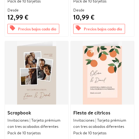
Pack de 10 tarjetas
Pack de 10 tarjetas
Desde
Desde
12,99 €
10,99 €
offers
offers
Precios bajos cada día
Precios bajos cada día
Scrapbook
Fiesta de cítricos
Invitaciones | Tarjeta prémium
Invitaciones | Tarjeta prémium
con tres acabados diferentes
con tres acabados diferentes
Pack de 10 tarjetas
Pack de 10 tarjetas