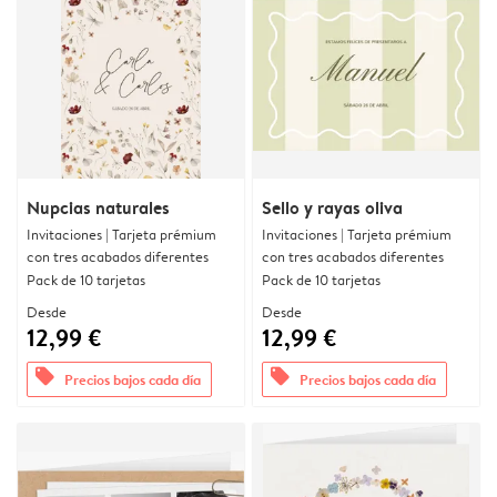
Nupcias naturales
Sello y rayas oliva
Invitaciones | Tarjeta prémium
Invitaciones | Tarjeta prémium
con tres acabados diferentes
con tres acabados diferentes
Pack de 10 tarjetas
Pack de 10 tarjetas
Desde
Desde
12,99 €
12,99 €
offers
offers
Precios bajos cada día
Precios bajos cada día