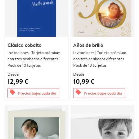
Clásico cobalto
Años de brillo
Invitaciones | Tarjeta prémium
Invitaciones | Tarjeta prémium
con tres acabados diferentes
con tres acabados diferentes
Pack de 10 tarjetas
Pack de 10 tarjetas
Desde
Desde
12,99 €
10,99 €
offers
offers
Precios bajos cada día
Precios bajos cada día