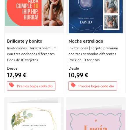
Brillante y bonito
Noche estrellada
Invitaciones | Tarjeta prémium
Invitaciones | Tarjeta prémium
con tres acabados diferentes
con tres acabados diferentes
Pack de 10 tarjetas
Pack de 10 tarjetas
Desde
Desde
12,99 €
10,99 €
offers
offers
Precios bajos cada día
Precios bajos cada día