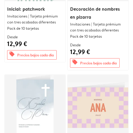
Inicial: patchwork
Decoración de nombres
Invitaciones | Tarjeta prémium
en pizarra
con tres acabados diferentes
Invitaciones | Tarjeta prémium
Pack de 10 tarjetas
con tres acabados diferentes
Pack de 10 tarjetas
Desde
12,99 €
Desde
12,99 €
offers
Precios bajos cada día
offers
Precios bajos cada día