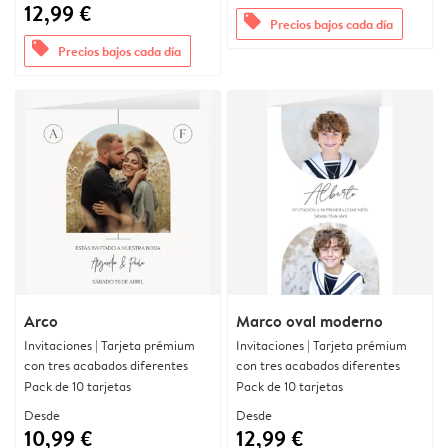
12,99 €
offers
Precios bajos cada día
offers
Precios bajos cada día
Arco
Marco oval moderno
Invitaciones | Tarjeta prémium
Invitaciones | Tarjeta prémium
con tres acabados diferentes
con tres acabados diferentes
Pack de 10 tarjetas
Pack de 10 tarjetas
Desde
Desde
10,99 €
12,99 €