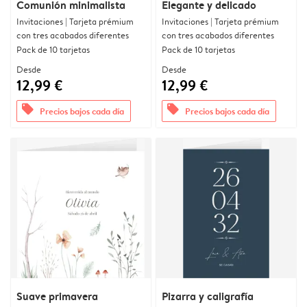
Comunión minimalista
Elegante y delicado
Invitaciones | Tarjeta prémium
Invitaciones | Tarjeta prémium
con tres acabados diferentes
con tres acabados diferentes
Pack de 10 tarjetas
Pack de 10 tarjetas
Desde
Desde
12,99 €
12,99 €
offers
offers
Precios bajos cada día
Precios bajos cada día
Suave primavera
Pizarra y caligrafía