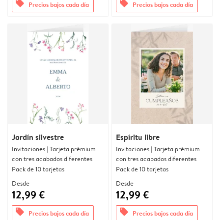
offers
offers
Precios bajos cada día
Precios bajos cada día
Jardín silvestre
Espíritu libre
Invitaciones | Tarjeta prémium
Invitaciones | Tarjeta prémium
con tres acabados diferentes
con tres acabados diferentes
Pack de 10 tarjetas
Pack de 10 tarjetas
Desde
Desde
12,99 €
12,99 €
offers
offers
Precios bajos cada día
Precios bajos cada día