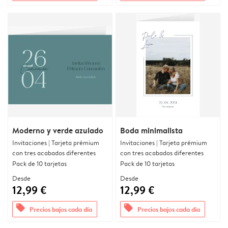
Moderno y verde azulado
Boda minimalista
Invitaciones | Tarjeta prémium
Invitaciones | Tarjeta prémium
con tres acabados diferentes
con tres acabados diferentes
Pack de 10 tarjetas
Pack de 10 tarjetas
Desde
Desde
12,99 €
12,99 €
offers
offers
Precios bajos cada día
Precios bajos cada día