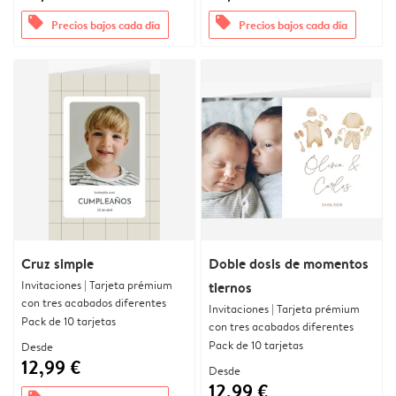
offers
offers
Precios bajos cada día
Precios bajos cada día
Cruz simple
Doble dosis de momentos
Invitaciones | Tarjeta prémium
tiernos
con tres acabados diferentes
Invitaciones | Tarjeta prémium
Pack de 10 tarjetas
con tres acabados diferentes
Pack de 10 tarjetas
Desde
12,99 €
Desde
12,99 €