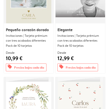
Pequeño corazón dorado
Elegante
Invitaciones | Tarjeta prémium
Invitaciones | Tarjeta prémium
con tres acabados diferentes
con tres acabados diferentes
Pack de 10 tarjetas
Pack de 10 tarjetas
Desde
Desde
10,99 €
12,99 €
offers
offers
Precios bajos cada día
Precios bajos cada día