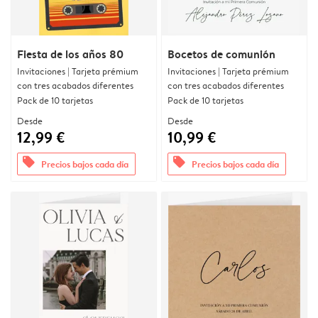
Fiesta de los años 80
Bocetos de comunión
Invitaciones | Tarjeta prémium
Invitaciones | Tarjeta prémium
con tres acabados diferentes
con tres acabados diferentes
Pack de 10 tarjetas
Pack de 10 tarjetas
Desde
Desde
12,99 €
10,99 €
offers
offers
Precios bajos cada día
Precios bajos cada día