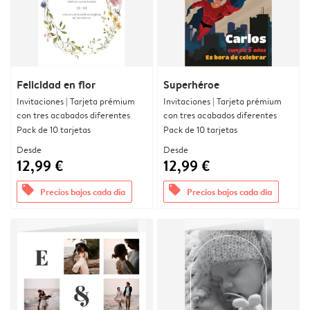
Felicidad en flor
Superhéroe
Invitaciones | Tarjeta prémium
Invitaciones | Tarjeta prémium
con tres acabados diferentes
con tres acabados diferentes
Pack de 10 tarjetas
Pack de 10 tarjetas
Desde
Desde
12,99 €
12,99 €
offers
offers
Precios bajos cada día
Precios bajos cada día