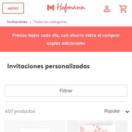
profile
shopping_cart
MENU
Invitaciones
Todas las categorías
Precios bajos cada día, con ahorro extra al comprar
copias adicionales
Invitaciones personalizadas
Filtrar
Popular
407
productos
arrow_right