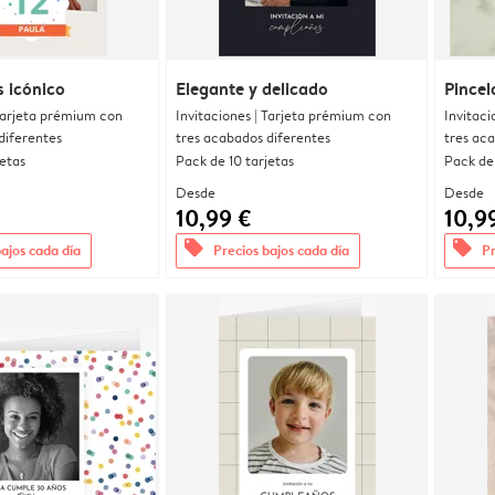
 icónico
Elegante y delicado
Pincel
 Tarjeta prémium con
Invitaciones | Tarjeta prémium con
Invitaci
diferentes
tres acabados diferentes
tres ac
jetas
Pack de 10 tarjetas
Pack de 
Desde
Desde
10,99 €
10,9
offers
offers
bajos cada día
Precios bajos cada día
Pr