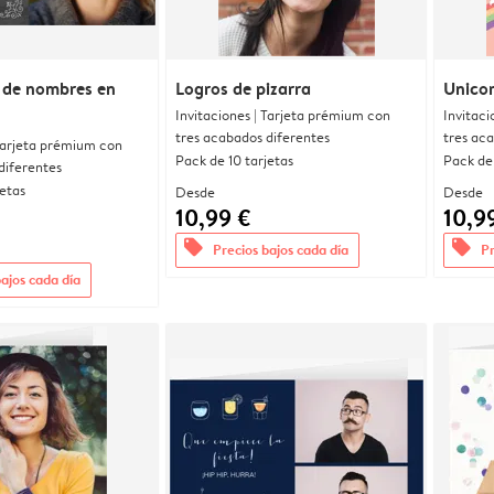
 de nombres en
Logros de pizarra
Unicor
Invitaciones | Tarjeta prémium con
Invitaci
tres acabados diferentes
tres ac
 Tarjeta prémium con
Pack de 10 tarjetas
Pack de 
diferentes
jetas
Desde
Desde
10,99 €
10,9
offers
offers
Precios bajos cada día
Pr
bajos cada día