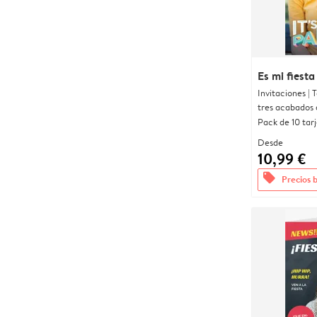
Es mi fiesta
Invitaciones |
tres acabados 
Pack de 10 tar
Desde
10,99 €
offers
Precios 