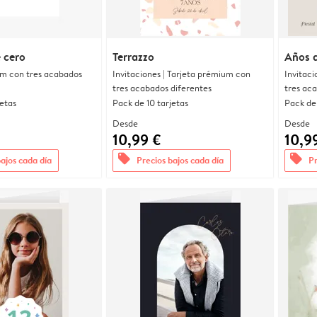
 cero
Terrazzo
Años d
um con tres acabados
Invitaciones | Tarjeta prémium con
Invitaci
tres acabados diferentes
tres ac
jetas
Pack de 10 tarjetas
Pack de 
Desde
Desde
10,99 €
10,9
offers
offers
bajos cada día
Precios bajos cada día
Pr