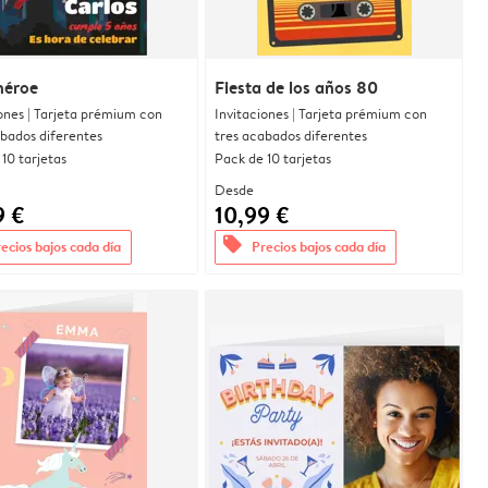
héroe
Fiesta de los años 80
ones | Tarjeta prémium con
Invitaciones | Tarjeta prémium con
abados diferentes
tres acabados diferentes
10 tarjetas
Pack de 10 tarjetas
Desde
9 €
10,99 €
offers
ecios bajos cada día
Precios bajos cada día