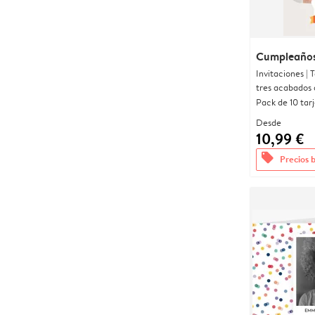
Cumpleaños
Invitaciones |
tres acabados 
Pack de 10 tar
Desde
10,99 €
offers
Precios 