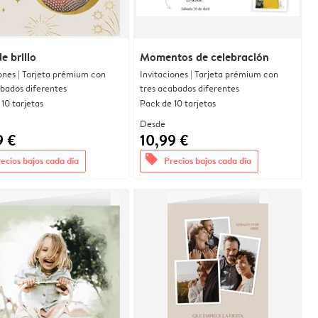
e brillo
Momentos de celebración
ones | Tarjeta prémium con
Invitaciones | Tarjeta prémium con
abados diferentes
tres acabados diferentes
10 tarjetas
Pack de 10 tarjetas
Desde
9 €
10,99 €
offers
ecios bajos cada día
Precios bajos cada día