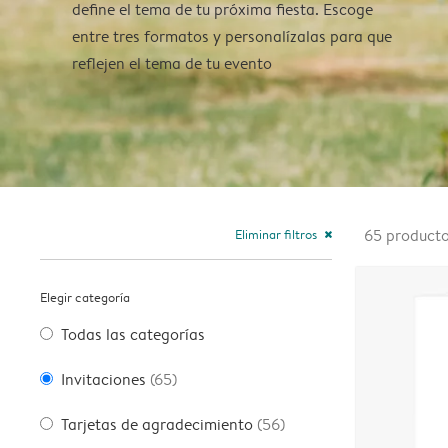
define el tema de tu próxima fiesta. Escoge
entre tres formatos y personalízalas para que
reflejen el tema de tu evento
Eliminar filtros
65
product
close
Elegir categoría
Todas las categorías
Invitaciones
(65)
Tarjetas de agradecimiento
(56)