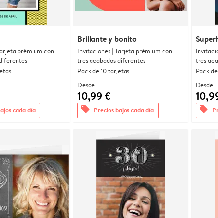
Brillante y bonito
Super
 Tarjeta prémium con
Invitaciones | Tarjeta prémium con
Invitaci
diferentes
tres acabados diferentes
tres ac
jetas
Pack de 10 tarjetas
Pack de 
Desde
Desde
10,99 €
10,9
offers
offers
bajos cada día
Precios bajos cada día
Pr