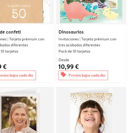
de confeti
Dinosaurios
ones | Tarjeta prémium con
Invitaciones | Tarjeta prémium con
abados diferentes
tres acabados diferentes
10 tarjetas
Pack de 10 tarjetas
Desde
9 €
10,99 €
offers
ecios bajos cada día
Precios bajos cada día