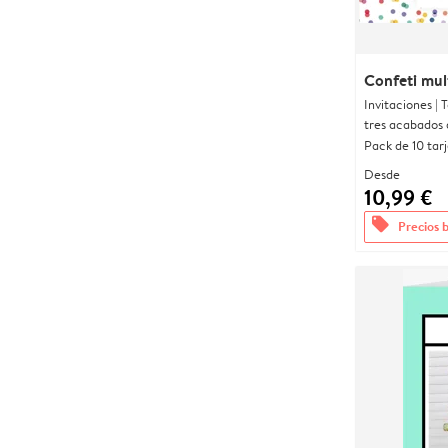
Confeti mul
Invitaciones |
tres acabados 
Pack de 10 tar
Desde
10,99 €
offers
Precios 