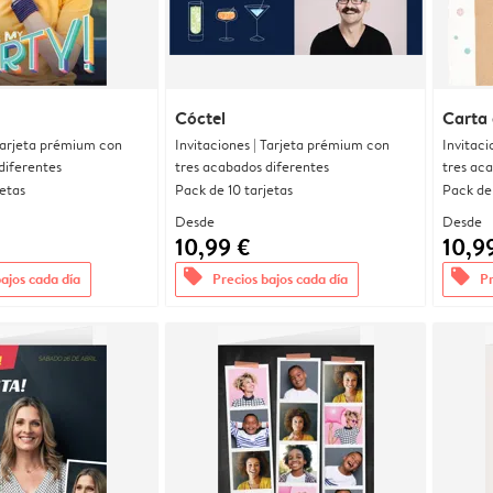
Cóctel
Carta 
 Tarjeta prémium con
Invitaciones | Tarjeta prémium con
Invitaci
diferentes
tres acabados diferentes
tres ac
jetas
Pack de 10 tarjetas
Pack de 
Desde
Desde
10,99 €
10,9
offers
offers
bajos cada día
Precios bajos cada día
Pr