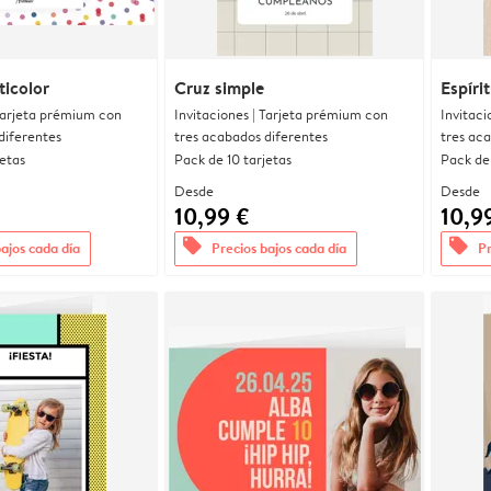
ticolor
Cruz simple
Espírit
 Tarjeta prémium con
Invitaciones | Tarjeta prémium con
Invitaci
diferentes
tres acabados diferentes
tres ac
jetas
Pack de 10 tarjetas
Pack de 
Desde
Desde
10,99 €
10,9
offers
offers
bajos cada día
Precios bajos cada día
Pr