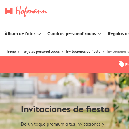
Álbum de fotos
Cuadros personalizados
Regalos or
slim_arrow_down
slim_arrow_down
Inicio
Tarjetas personalizadas
Invitaciones de fiesta
Invitaciones d
offers
P
Invitaciones de fiesta
Da un toque premium a tus invitaciones y