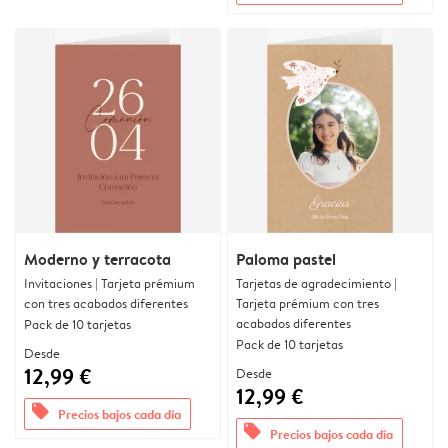
Moderno y terracota
Paloma pastel
Invitaciones | Tarjeta prémium
Tarjetas de agradecimiento |
con tres acabados diferentes
Tarjeta prémium con tres
acabados diferentes
Pack de 10 tarjetas
Pack de 10 tarjetas
Desde
12,99 €
Desde
12,99 €
offers
Precios bajos cada día
offers
Precios bajos cada día