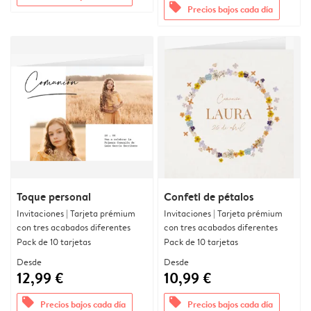
offers
Precios bajos cada día
Toque personal
Confeti de pétalos
Invitaciones | Tarjeta prémium
Invitaciones | Tarjeta prémium
con tres acabados diferentes
con tres acabados diferentes
Pack de 10 tarjetas
Pack de 10 tarjetas
Desde
Desde
12,99 €
10,99 €
offers
offers
Precios bajos cada día
Precios bajos cada día