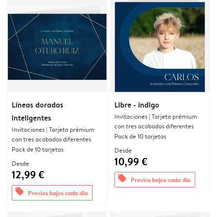
Líneas doradas
Libre - índigo
Invitaciones | Tarjeta prémium
inteligentes
con tres acabados diferentes
Invitaciones | Tarjeta prémium
Pack de 10 tarjetas
con tres acabados diferentes
Pack de 10 tarjetas
Desde
10,99 €
Desde
12,99 €
offers
Precios bajos cada día
offers
Precios bajos cada día